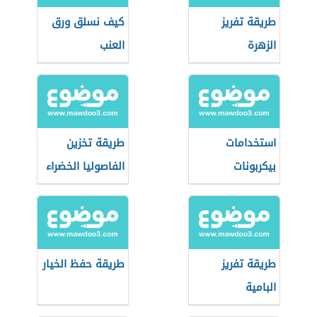
طريقة تفريز
كيف نسلق ورق
الزهرة
العنب
استخدامات
طريقة تخزين
بيكربونات
الفاصوليا الخضراء
الصوديوم في
الأكل
طريقة تفريز
طريقة حفظ الخيار
البامية