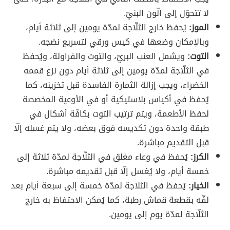
لا تتحوّل إلى الّون البنيّ.
الموز:
يُحفظ خارج الثلّاجة لمدّة يومين إلى ثلاثة أيام،
وبالإمكان وضعها في كيس ورقي لتسريع نضجه.
التوت:
ويشمل العنب البريّ، والتوت والفراولة، ويُحفظ
في الثلّاجة لمدّة يومين إلى ثلاثة أيام دون نزع قممه
الخضراء، ويجب إزالة الثمارة الفاسدة قبل تخزينه، كما
يُحفظ في أكياس بلاستيكية أو في الأوعية المخصصة
لحفظ الأطعمة، ويتم ترتيب التوت بكافّة أشكال في
طبقة واحدة دون تكديسه فوق بعضه، ولا يتم غسله إلّا
قبل التقديم مباشرة.
الكرز:
يُحفظ في وعاء مغلق في الثلّاجة لمدّة ثلاثة إلى
خمسة أيام، ولا يُغسل إلّا قبل تقديمه مباشرة.
الخيار:
يُحفظ في الثلاجة لمدّة خمسة إلى سبعة أيام بعد
لفّه بقطعة قماش رطبة، كما يُمكن الاحتفاظ به خارج
الثلّاجة لمدّة يوم إلى يومين.