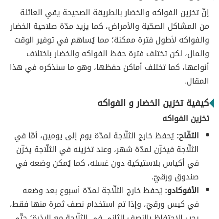
إنّ تخزين الفواكه والخضار بالطريقة الصحيحة يقي العائلة
من المشاكل الصحّية والأمراض، كما يزيد مدّة صلاحية الخضار
والفواكه لأطول فترة ممكنة؛ مما يُساهم في توفير الوقت
والمال، لكن تختلف فترة حفظ الفواكه والخضار باختلاف
أنواعها، كما تختلف أماكن حفظها، وهو ما سنذكره في هذا
المقال.
كيفية تخزين الخضار و الفواكه
تخزين الفواكه
التفّاح:
يُحفظ خارج الثلّاجة لمدّة يوم إلى يومين، أمّا في
الثلّاجة فيخزّن لمدّة شهر، وعند تخزينه في الثلّاجة يخزّن
في أكياس بلاستيكية دون غسله، كما يُمكن وضعه في
صندوق ورقيّ.
الأفوكادو:
يُحفظ خارج الثلّاجة لمدّة أسبوع بعد وضعه
في كيس ورقيّ، وإذا تم استخدام نصف ثمرة منها فقط،
يجب الاحتفاظ بالنصف الثاني في الثلّاجة مع البذرة؛ حتّى