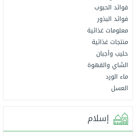
فوائد الحبوب
فوائد البذور
معلومات غذائية
منتجات غذائية
حليب وأجبان
الشاي والقهوة
ماء الورد
العسل
إسلام