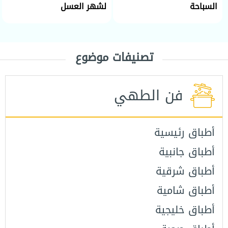
السباحة
لشهر العسل
تصنيفات موضوع
فن الطهي
أطباق رئيسية
أطباق جانبية
أطباق شرقية
أطباق شامية
أطباق خليجية