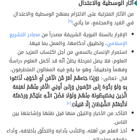
آثار الوسطية والاعتدال
من الآثار المترتبة على الالتزام بمنهج الوسطية والاعتدال
في الفرد والمجتمع، ما يأتي:
[٩]
الإقرار بالسنة النبوية الشريفة مصدراً من
مصادر التشريع
الإسلامي
، وتطبيق أحكامها، والعمل بما فيها.
استمرار الإنسان بالسعي من أجل اكتساب المزيد من
العلوم، فلا يصل لمرحلة يظنّ أنّه قد أكمل العلوم دراسةً
وفهماً وتطبيقاً، وهو ما يقع فيه المغالون المتطرفون،
قال -تعالى-:
(وَإِذَا جَاءَهُمْ أَمْرٌ مِّنَ الْأَمْنِ أَوِ الْخَوْفِ أَذَاعُوا
بِهِ وَلَوْ رَدُّوهُ إِلَى الرَّسُولِ وَإِلَىٰ أُولِي الْأَمْرِ مِنْهُمْ لَعَلِمَهُ
الَّذِينَ يَسْتَنبِطُونَهُ مِنْهُمْ وَلَوْلَا فَضْلُ اللَّـهِ عَلَيْكُمْ وَرَحْمَتُهُ
لَاتَّبَعْتُمُ الشَّيْطَانَ إِلَّا قَلِيلًا)
.
[١٠]
التأكد من الأخبار والتبيّن منها قبل نقلها وإشاعتها بين
الناس.
أخذ العلم من أهله، والتأدب بآدابه والتخلّق بأخلاقه، وأداء
حقوقه وواجباته.