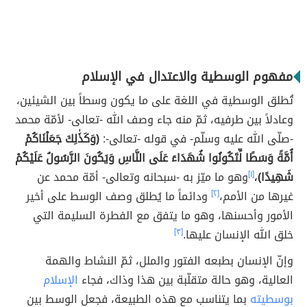
مفهوم الوسطية والاعتدال في الإسلام
تُطلق الوسطية في اللغة على ما يكون وسطاً بين الشيئين،
وعادلاً بين طرفيه، ثمّ منه جاء وصف الله -تعالى- لأمّة محمد
-صلّى الله عليه وسلّم- في قوله -تعالى-:
(وَكَذَٰلِكَ جَعَلْنَاكُمْ
أُمَّةً وَسَطًا لِّتَكُونُوا شُهَدَاءَ عَلَى النَّاسِ وَيَكُونَ الرَّسُولُ عَلَيْكُمْ
شَهِيدًا)
،
[١]
وهو ما ميّز به -سبحانه وتعالى- أمّة محمد عن
غيرها من الأمم،
[٢]
ودائماً ما يُطلق وصف الوسط على أخير
الأمور وأحسنها، وهو ما يتفق مع الفطرة السليمة التي
خلق الله الإنسان عليها.
[٣]
وإنّ الإنسان بطبعه الفتور والملل، ثمّ النشاط والهمة
العالية، وهو حالة متقلّبة بين هذا وذاك، فجاء
الإسلام
بوسطيته
بما يتناسب مع هذه الطبيعة، فجعل الوسط بين