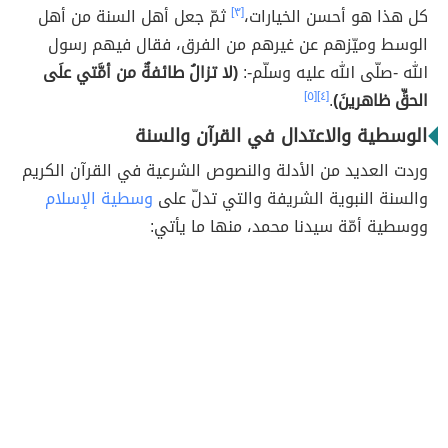
كل هذا هو أحسن الخيارات،
[٣]
ثمّ جعل أهل السنة من أهل
الوسط وميّزهم عن غيرهم من الفرق، فقال فيهم رسول
الله -صلّى الله عليه وسلّم-:
(لا تزالُ طائفةٌ من أمَّتي علَى
الحقِّ ظاهرينَ)
.
[٤]
[٥]
الوسطية والاعتدال في القرآن والسنة
وردت العديد من الأدلة والنصوص الشرعية في القرآن الكريم
والسنة النبوية الشريفة والتي تدلّ على
وسطية الإسلام
ووسطية أمّة سيدنا محمد، منها ما يأتي: