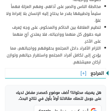
مخالطة الناس والصبر على أذاهم، وفهم العزلة فهماً
سليماً وتطبيقها بقدر ما يحتاج إليه الإنسان بلا إفراط ولا
غلوّ.
تنظيم العلاقة بين الحاكم والمحكوم، على وجه يُعرف
فيه حقوق كل منهما وواجباته، فلا يعتدي أيّ منهما
على الآخر.
التزام الأفراد داخل المجتمع بحقوقهم وواجباتهم، مما
يؤدي إلى تكافل أفراد المجتمع واستقرار حياتهم وتوازن
أركان معيشتهم.
المراجع
هل يعجبك محتوانا؟ أضف موضوع كمصدر مفضل لديك
على جوجل لتصلك مقالاتنا أولاً بأول في نتائج البحث.
أضف كمصدر مفضل على Google