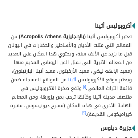
أكروبوليس أثينا
تعتبر أكروبوليس أثينا
(بالإنجليزية Acropolis Athens)
من
المعالم التي مثلت الأديان والأساطير والحضارات في اليونان
قبل ما يزيد عن الألف سنة، ويحتوي هذا المكان على العديد
من المعالم الأثرية التي تمثل الفن اليوناني القديم منها
(معبد الإلهه نيكي، معبد الأركيتون، معبد أثينا البارتينون)،
ويعتبر موقع الأكروبوليس
أثينا
من المواقع المسجلة ضمن
قائمة التراث العالمي،
[١]
وتقع صخرة الأكروبوليس في
منتصف مدينة أثينا وكأنها ترحب بمن يزورها، ومن المعالم
الهامة الأخرى في هذه المكان (مسرح ديونيسوس، مقبرة
كيراميكوس القديمة).
[٢]
جزيرة ديلوس