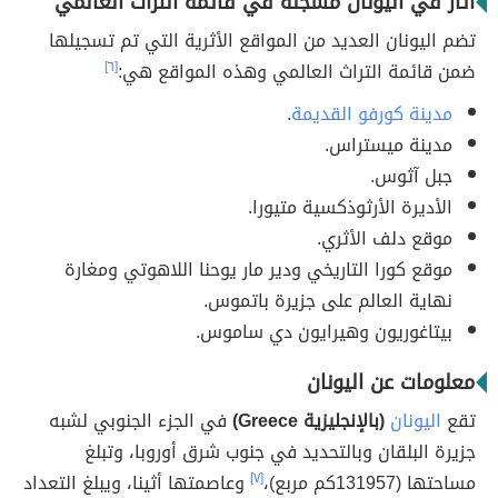
آثار في اليونان مسجلة في قائمة التراث العالمي
تضم اليونان العديد من المواقع الأثرية التي تم تسجيلها
ضمن قائمة التراث العالمي وهذه المواقع هي:
[٦]
مدينة كورفو القديمة
.
مدينة ميستراس.
جبل آثوس.
الأديرة الأرثوذكسية متيورا.
موقع دلف الأثري.
موقع كورا التاريخي ودير مار يوحنا اللاهوتي ومغارة
نهاية العالم على جزيرة باتموس.
بيتاغوريون وهيرايون دي ساموس.
معلومات عن اليونان
تقع
اليونان
(بالإنجليزية Greece)
في الجزء الجنوبي لشبه
جزيرة البلقان وبالتحديد في جنوب شرق أوروبا، وتبلغ
مساحتها (131957كم مربع)،
[٧]
وعاصمتها أثينا، ويبلغ التعداد