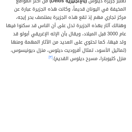
تعتبر جزيرة ديلوس
(بالإنجليزية Delos)
من أكثر المواقع
المخيفة في اليونان قديماً، وكانت هذه الجزيرة عبارة عن
مركز تجاري مهم إذ تقع هذه الجزيرة بمنتصف بحر إيجه،
وهنالك آثار بهذه الجزيرة تدل على أن الناس قد سكنوا فيها
عام 3000 قبل الميلاد، ويقال بأن الإله الإغريقي أبولو قد
ولد فيها، كما تحتوي على العديد من الآثار المهمة ومنها
(تماثيل الأسود، تمثال أفروديت ديلوس، منزل ديونيسوس،
منزل كليوبترا، مسرح ديلوس القديم).
[٣]