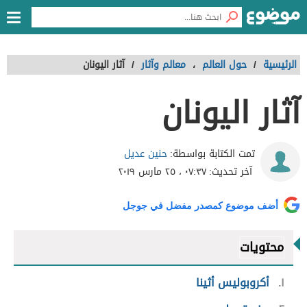
الرئيسية
/
حول العالم
،
معالم وآثار
/
آثار اليونان
آثار اليونان
حنين عديل
تمت الكتابة بواسطة:
آخر تحديث:
٠٧:٣٧ ، ٢٥ مارس ٢٠١٩
أضف موضوع كمصدر مفضل في جوجل
محتويات
١
أكروبوليس أثينا