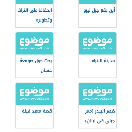
أين يقع جبل نيبو
الحفاظ على التراث
وتطويره
مدينة البتراء
بحث حول صومعة
حسان
ضهر البيدر (ممر
قصة معبد فيلة
جبلي في لبنان)