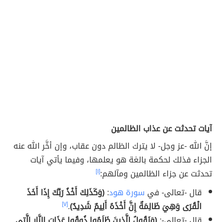
آيات تحدثت عن عذاب الظالمين
إنَّ الله -عز وجل- لا يترك الظالم دون عقاب، وإن أخَّر الله عنه
الجزاء فذلك لحكمة بالغة هو يعلمها، وفيما يأتي آيات
تحدثت عن جزاء الظالمين ومآلهم:
[١]
قال -تعالى- في
سورة هود
:
(وَكَذَلِكَ أَخْذُ رَبِّكَ إِذَا أَخَذَ
الْقُرَى وَهِيَ ظَالِمَةٌ إِنَّ أَخْذَهُ أَلِيمٌ شَدِيدٌ)
.
[٧]
قال -تعالى-:
(وَنَقُولُ لِلَّذِينَ ظَلَمُوا ذُوقُوا عَذَابَ النَّارِ الَّتِي