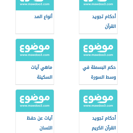
أحكام تجويد
أنواع المد
القرآن
حكم البسملة في
ماهي آيات
وسط السورة
السكينة
أحكام تجويد
آيات عن حفظ
القرآن الكريم
اللسان