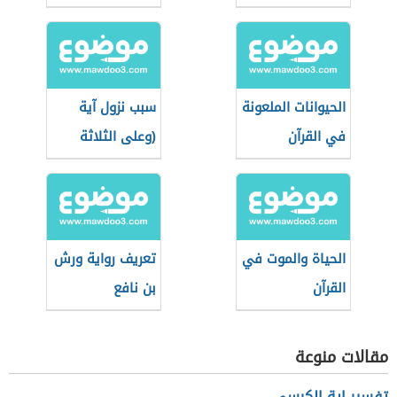
الحيوانات الملعونة
سبب نزول آية
في القرآن
(وعلى الثلاثة
الذين خلفوا)
الحياة والموت في
تعريف رواية ورش
القرآن
بن نافع
مقالات منوعة
تفسير اية الكرسي