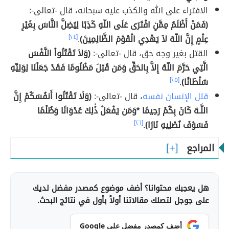
الافتراء على الله والكذب عليه سبحانه، قال -تعالى-:
(فَمَنْ أَظْلَمُ مِمَّنِ افْتَرَى عَلَى اللّهِ كَذِبًا لِيُضِلَّ النَّاسَ بِغَيْرِ
عِلْمٍ إِنَّ اللّهَ لاَ يَهْدِي الْقَوْمَ الظَّالِمِينَ)
.
[٢٤]
القتل بغير وجه حق، قال -تعالى-:
(وَلاَ تَقْتُلُواْ النَّفْسَ
الَّتِي حَرَّمَ اللّهُ إِلاَّ بِالحَقِّ وَمَن قُتِلَ مَظْلُومًا فَقَدْ جَعَلْنَا لِوَلِيِّهِ
سُلْطَانًا)
.
[٢٥]
قتل الإنسان نفسه
، قال -تعالى-:
(وَلَا تَقْتُلُوا أَنفُسَكُمْ إِنَّ
اللَّـهَ كَانَ بِكُمْ رَحِيمًا *وَمَن يَفْعَلْ ذَٰلِكَ عُدْوَانًا وَظُلْمًا
فَسَوْفَ نُصْلِيهِ نَارًا)
.
[٢٦]
المراجع
هل يعجبك محتوانا؟ أضف موضوع كمصدر مفضل لديك
على جوجل لتصلك مقالاتنا أولاً بأول في نتائج البحث.
أضف كمصدر مفضل على Google