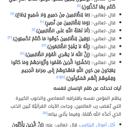
كُنتُم بِهَا تُكَذِّبُونَ)
.
[٨]
قال -تعالى-:
(مَا لِلظَّالِمِينَ مِنْ حَمِيمٍ وَلا شَفِيعٍ يُطَاعُ)
.
[٩]
قال -تعالى-:
(وَمَا لِلظَّالِمِينَ مِن نَّصِيرٍ)
.
[١٠]
قال -تعالى-:
(أَلاَ لَعْنَةُ اللّهِ عَلَى الظَّالِمِينَ)
.
[١١]
قال -تعالى-:
(وَقِيلَ لِلظَّالِمِينَ ذُوقُوا مَا كُنتُمْ تَكْسِبُونَ)
.
[١٢]
قال -تعالى-:
(إِنَّهُ لاَ يُفْلِحُ الظَّالِمُونَ)
.
[١٣]
قال -تعالى-:
(إِنَّ اللّهَ لاَ يَهْدِي الْقَوْمَ الظَّالِمِينَ)
.
[١٤]
قال -تعالى-:
(‏‏احْشُرُوا الَّذِينَ ظَلَمُوا وَأَزْوَاجَهُمْ وَمَا كَانُوا
يَعْبُدُونَ مِن دُونِ اللَّهِ فَاهْدُوهُمْ إِلَى صِرَاطِ الْجَحِيمِ
وَقِفُوهُمْ إِنَّهُم مَّسْئُولُونَ‏)
.
[١٥]
[١٦]
آيات تحدثت عن ظلم الإنسان لنفسه
يظلم المؤمن نفسه باقترافه المعاصي والذنوب الكبيرة
التي تُغضب رب العالمين، وجاءت الآيات القرآنيَّة تُبين الذنب
الذي أعدَّه الله ظُلمًا، وفيما يأتي بيانه:
[١٧]
أكل أموال اليتامى
، قال -تعالى- عنه:
(إِنَّ الَّذِينَ يَأْكُلُونَ