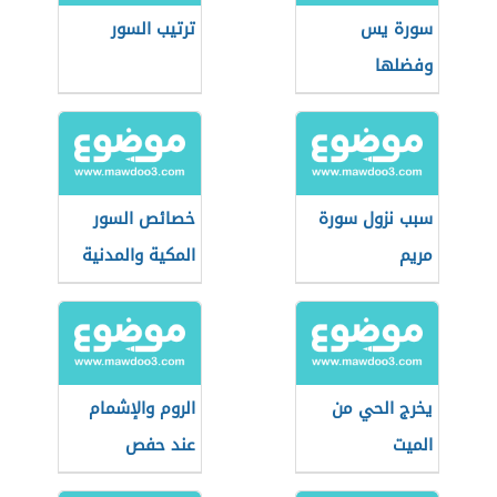
سورة يس
ترتيب السور
وفضلها
سبب نزول سورة
خصائص السور
مريم
المكية والمدنية
يخرج الحي من
الروم والإشمام
الميت
عند حفص