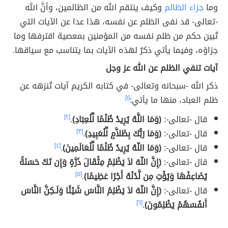
وما
جزاء الظالم
وكيف ينتقم الله من الظالمين، وأنَّ الله
-تعالى- قد نفى الظلم عن نفسه، هذا عدا عن الآيات التي
تُبين حكم من ظلم نفسه من المؤمنين بمعصية اقترفها وما
جزاؤه، وفيما يأتي ذكرٌ لهذه الآيات بما يتناسب مع سياقها.
آيات تنفي الظلم عن الله عز وجل
ذكر الله -سبحانه وتعالى- في كتابه الكريم آيات تُنزهه عن
ظلم العباد، منها ما يأتي:
[١]
قال -تعالى-:
(وَمَا اللَّهُ يُرِيدُ ظُلْمًا لِّلْعِبَادِ)
.
[٢]
قال -تعالى-:
(وَمَا رَبُّكَ بِظَلاَّمٍ لِّلْعَبِيدِ)
.
[٣]
قال -تعالى-:
(وَمَا اللّهُ يُرِيدُ ظُلْمًا لِّلْعَالَمِينَ)
.
[٤]
قال -تعالى-:
(إِنَّ اللّهَ لاَ يَظْلِمُ مِثْقَالَ ذَرَّةٍ وَإِن تَكُ حَسَنَةً
يُضَاعِفْهَا وَيُؤْتِ مِن لَّدُنْهُ أَجْرًا عَظِيمًا)
.
[٥]
قال -تعالى-:
(إِنَّ اللّهَ لاَ يَظْلِمُ النَّاسَ شَيْئًا وَلَـكِنَّ النَّاسَ
أَنفُسَهُمْ يَظْلِمُونَ)
.
[٦]