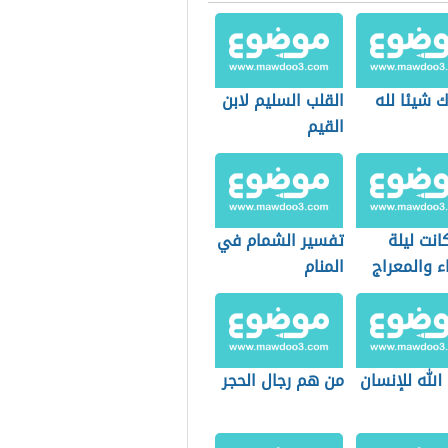
 شيئا لله
القلب السليم لابن
القيم
انت ليلة
تفسير الشمام في
ء والمعراج
المنام
الله للإنسان
من هم رجال الحجر