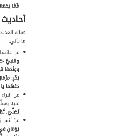
مِّمَّا يَجْمَع
أحاديث 
هناك العديد
ما يأتي:
عن عائشة 
والنبيُّ -صَ
وعِنْدَهَا قَي
بَكْرٍ: مِزْمَ
دَعْهُما يا أب
عن البراء ب
عليه وسلَّمَ
نُصَلِّيَ، ثُمَ
عَنْ أَنَسِ 
يَوْمَانِ فِي 