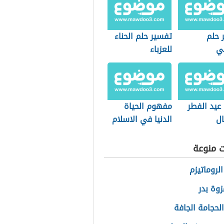
 حلم
تفسير حلم الحناء
مي
للعزباء
يد الفطر
مفهوم الحياة
ال
الدنيا في الاسلام
ت منوعة
لروماتيزم
وة بدر
الحجامة الجافة