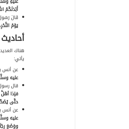
عَلَيْهِ وَسَل
أَبْدَلَكُمُ ال
قَالَ رَسُولُ 
يَوْمُ النَّحْرِ،
أحاديث 
هناك العديد
يأتي:
عن أنس بن
عليه وسلَّمَ
قال رسول 
فإذا أهَلَّ
حتَّى يُضَحِّ
عن أنس بن
عليه وسلَّمَ-
ووَضَعَ رِجْل