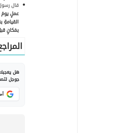
قال رسول 
عملٍ يومَ ال
القيامةِ بق
بمَكانٍ قبل
المراجع
هل يعجبك 
جوجل لتصلك
أض