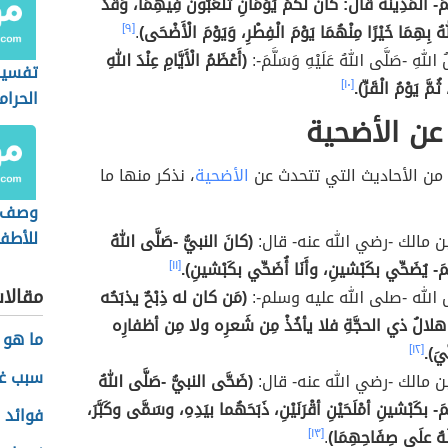
َّمَ- الْمَدِينَةَ قَالَ: كَانَ لَكُمْ يَوْمَانِ تَلْعَبُونَ فِيهِمَا، وَقَدْ
لهُ بِهِمَا خَيْرًا مِنْهُمَا يَوْمَ الْفِطْرِ، وَيَوْمَ الْأَضْحَى)
.
[٩]
اللهِ -صَلَّى اللهُ عَلَيْهِ وَسَلَّمَ-:
(أَعْظَمُ الْأَيَّامِ عِنْدَ اللهِ
تفسير
 ثُمَّ يَوْمُ الْقَرِّ).
[١٠]
الحرا
عن الأضحية
 من الأحاديث التي تتحدث عن
الأضحية
، نذكر منها ما
وصف ع
للأطف
 مالك -رضي الله عنه- قال:
(كانَ النبيُّ -صَلَّى اللهُ
- يُضَحِّي بكَبْشينِ، وأَنَا أُضَحِّي بكَبْشينِ).
[١١]
مقالا
الله -صلى الله عليه وسلم-:
(مَن كان له ذِبْحٌ يذبَحُه
 هلالُ ذي الحجَّةِ فلا يأخُذْ مِن شَعرِه ولا مِن أظفارِه
ما هو ا
يَ).
[١٢]
سبب غز
 مالك -رضي الله عنه- قال:
(ضَحَّى النبيُّ -صَلَّى اللهُ
 بكَبْشينِ أمْلَحَيْنِ أقْرَنَيْنِ، ذَبَحَهُما بيَدِهِ، وسَمَّى وكَبَّرَ،
فوائد 
َهُ علَى صِفَاحِهِمَا)
.
[١٣]