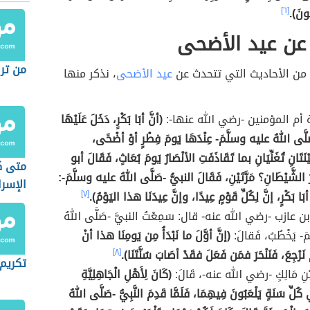
ُونَ).
[٦]
عن عيد الأضحى
من ترك
 من الأحاديث التي تتحدث عن
عيد الأضحى
، نذكر منها
أم المؤمنين -رضي الله عنها-:
(أنَّ أبَا بَكْرٍ، دَخَلَ عَلَيْهَا
لَّى اللهُ عليه وسلَّمَ- عِنْدَهَا يَومَ فِطْرٍ أوْ أضْحًى،
ْنَتَانِ تُغَنِّيَانِ بما تَقَاذَفَتِ الأنْصَارُ يَومَ بُعَاثٍ، فَقَالَ أبو
متى ك
ارُ الشَّيْطَانِ؟ مَرَّتَيْنِ، فَقَالَ النبيُّ -صَلَّى اللهُ عليه وسلَّمَ-:
الإسرا
َا بَكْرٍ، إنَّ لِكُلِّ قَوْمٍ عِيدًا، وإنَّ عِيدَنَا هذا اليَوْمُ).
[٧]
ن عازب -رضي الله عنه- قال: سَمِعْتُ النبيَّ -صَلَّى اللهُ
- يَخْطُبُ، فَقالَ:
(إنَّ أوَّلَ ما نَبْدَأُ مِن يَومِنَا هذا أنْ
ّ نَرْجِعَ، فَنَنْحَرَ فمَن فَعَلَ فقَدْ أصَابَ سُنَّتَنَا).
[٨]
تكريم 
بْنِ مَالِكٍ -رضي الله عنه-، قَالَ:
(كَانَ لِأَهْلِ الْجَاهِلِيَّةِ
كُلِّ سَنَةٍ يَلْعَبُونَ فِيهِمَا، فَلَمَّا قَدِمَ النَّبِيُّ -صَلَّى اللهُ