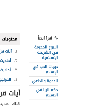
اقرأ أيضاً
محتويات
البيوع المحرمة
١
آيات قر
في الشريعة
الإسلامية
٢
أحاديث
درجات الحب في
٣
أحاديث
الإسلام
٤
المراجع
الدعوة والداعي
حكم الربا في
آيات قر
الاسلام
هناك العديد 