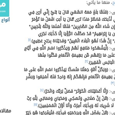
ح
، منها ما يأتي:
ى-:
(فَلَمَّا بَلَغَ مَعَهُ السَّعْيَ قَالَ يَا بُنَيَّ إِنِّي أَرَىٰ فِي
ّي أَذْبَحُكَ فَانظُرْ مَاذَا تَرَى ۚقَالَ يَا أَبَتِ افْعَلْ مَا تُؤْمَرُ
أنواع ا
 شَاءَ اللَّهُ مِنَ الصَّابِرِينَ* فَلَمَّا أَسْلَمَا وَتَلَّهُ لِلْجَبِينِ*
َن يَا إِبْرَاهِيمُ* قَدْ صَدَّقْتَ الرُّؤْيَا إِنَّا كَذَٰلِكَ نَجْزِي
 إِنَّ هَٰذَا لَهُوَ الْبَلَاءُ الْمُبِينُ* وَفَدَيْنَاهُ بِذِبْحٍ عَظِيمٍ)
.
[١]
ى-:
(لِّيَشْهَدُوا مَنَافِعَ لَهُمْ وَيَذْكُرُوا اسْمَ اللَّهِ فِي أَيَّامٍ
عَلَىٰ مَا رَزَقَهُم مِّن بَهِيمَةِ الْأَنْعَامِ فَكُلُوا مِنْهَا
لْبَائِسَ الْفَقِيرَ).
[٢]
ى-:
(وَلِكُلِّ أُمَّةٍ جَعَلْنَا مَنْسَكًا لِيَذْكُرُوا اسْمَ اللَّهِ عَلَى مَا
 بَهِيمَةِ الْأَنْعَامِ فَإِلَهُكُمْ إِلَهٌ وَاحِدٌ فَلَهُ أَسْلِمُوا وَبَشِّرِ
[٣]
ى-:
(إِنَّا أَعْطَيْنَاكَ الْكَوْثَرَ* فَصَلِّ لِرَبِّكَ وَانْحَرْ)
.
[٤]
ى-:
(قُلْ إِنَّ صَلَاتِي وَنُسُكِي وَمَحْيَايَ وَمَمَاتِي لِلَّهِ رَبِّ
َا شَرِيكَ لَهُ وَبِذَٰلِكَ أُمِرْتُ وَأَنَا أَوَّلُ الْمُسْلِمِينَ).
[٥]
مقالا
ى-:
(قُلْ بِفَضْلِ اللَّهِ وَبِرَحْمَتِهِ فَبِذَٰلِكَ فَلْيَفْرَحُوا هُوَ خَيْرٌ