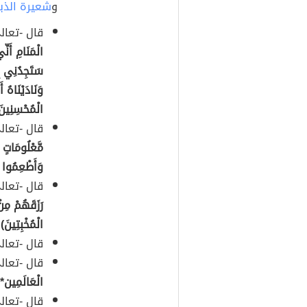
و
شعيرة الذب
قال -تعال
الْمَنَامِ أَنِ
سَتَجِدُنِي إِن
وَنَادَيْنَاهُ أ
الْمُحْسِنِينَ*
قال -تعال
مَّعْلُومَاتٍ 
وَأَطْعِمُوا ا
قال -تعال
رَزَقَهُمْ مِنْ
الْمُخْبِتِينَ)
.
قال -تعال
قال -تعال
الْعَالَمِين* ل
قال -تعال