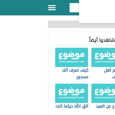
 شاهدوا أيضاً
 أهل
كيف تعرف أنك
ف
مسحور
 عن العيد
اتق الله حيثما كنت