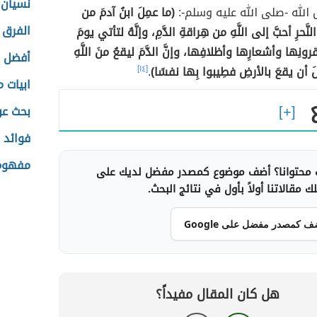
نسيان 
الله -صلى الله عليه وسلم-:
(ما عمِلَ ابنُ آدمَ من
الفرق 
نَّحرِ أحبَّ إلى اللَّهِ من هِراقةِ الدَّمِ، وإنَّهُ لتأتي يومَ
رونِها وأشعارِها وأظلافِها، وإنَّ الدَّمَ ليقعُ منَ اللَّهِ
أفضل م
َ أن يقعَ بالأرضِ فطِيبوا بِها نفسًا)
.
[١٤]
ابيات 
بحث عن
فوائد ز
مفهوم 
محتوانا؟ أضف موضوع كمصدر مفضل لديك على
 مقالاتنا أولاً بأول في نتائج البحث.
ف كمصدر مفضل على Google
هل كان المقال مفيداً؟