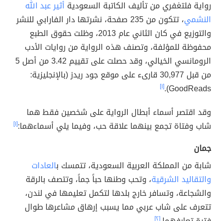
رواية فلتغفري من تأليف الكاتبة السعودية
أثير عبد الله
النشمي
، تتكون من 235 صفحة، نشرتها دار الفارابي للنشر
والتوزيع في كان الثاني عام 2013، وظلت حقوق الطبع
محفوظة للمؤلفة، وتصنف هذه الرواية من روايات الأدب
الرومانسي الخيالي، وقد حصلت على تقييم 3.42 من أصل 5
من قبل 30,977 قارىء على موقع جود ريدز (بالإنجليزية:
[١]
GoodReads).
وقد اقتصر أسماء أبطال الرواية على شخصين فقط هما
شاب وفتاة تجمع بينهما علاقة حب، وفيما يلي أسماءهما:
[١]
جمان
شابة من المملكة العربية السعودية، تتمسك ب
العادات
والتقاليد الشرقية
، وتحب وطنها حباً جماً، وتتصف بالرقة
والشجاعة، وتسافر خارج بلدها لتكمل تعليمها في لندن،
تتعرف على شاب عربي مما يسبب إرهاق مشاعرها طوال
فترة تعارفهما.
[٢]