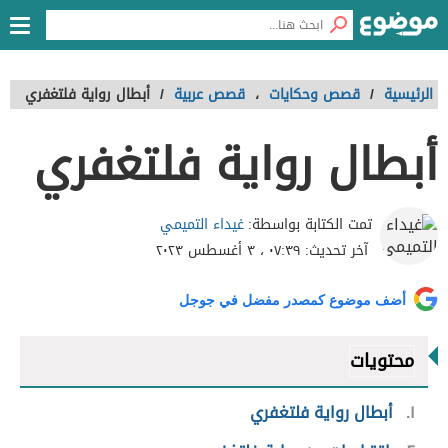
الرئيسية
/
قصص وحكايات
،
قصص عربية
/
أبطال رواية فلتغفري
أبطال رواية فلتغفري
غيداء التميمي
تمت الكتابة بواسطة:
آخر تحديث:
٠٧:٣٩ ، ٣ أغسطس ٢٠٢٣
أضف موضوع كمصدر مفضل في جوجل
محتويات
١
أبطال رواية فلتغفري