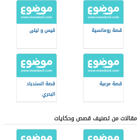
قصة رومانسية
قيس و ليلى
قصة مرعبة
قصة السندباد
البحري
مقالات من تصنيف قصص وحكايات