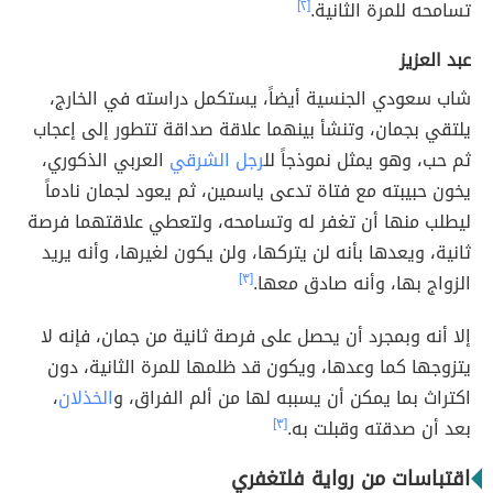
تسامحه للمرة الثانية.
[٢]
عبد العزيز
شاب سعودي الجنسية أيضاً، يستكمل دراسته في الخارج،
يلتقي بجمان، وتنشأ بينهما علاقة صداقة تتطور إلى إعجاب
ثم حب، وهو يمثل نموذجاً لل
رجل الشرقي
العربي الذكوري،
يخون حبيبته مع فتاة تدعى ياسمين، ثم يعود لجمان نادماً
ليطلب منها أن تغفر له وتسامحه، ولتعطي علاقتهما فرصة
ثانية، ويعدها بأنه لن يتركها، ولن يكون لغيرها، وأنه يريد
الزواج بها، وأنه صادق معها.
[٣]
إلا أنه وبمجرد أن يحصل على فرصة ثانية من جمان، فإنه لا
يتزوجها كما وعدها، ويكون قد ظلمها للمرة الثانية، دون
اكتراث بما يمكن أن يسببه لها من ألم الفراق، و
الخذلان
،
بعد أن صدقته وقبلت به.
[٣]
اقتباسات من رواية فلتغفري