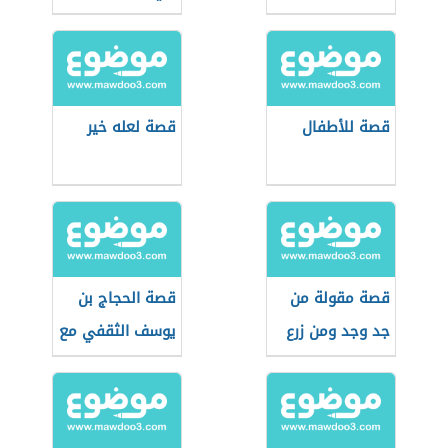
قصة للأطفال
قصة لعله خير
قصة مقولة من
قصة الحجاج بن
جد وجد ومن زرع
يوسف الثقفي مع
حصد
هند بنت المهلب