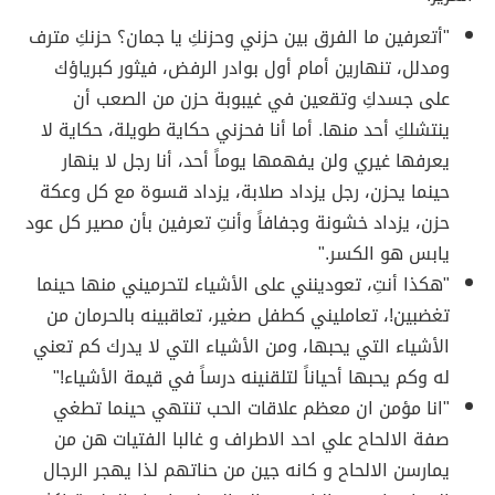
"أتعرفين ما الفرق بين حزني وحزنكِ يا جمان؟‬ ‫حزنكِ مترف
ومدلل، تنهارين أمام أول بوادر الرفض، فيثور كبرياؤك
على جسدكِ وتقعين في غيبوبة حزن من الصعب أن
ينتشلكِ أحد منها.‬ أما أنا فحزني حكاية طويلة، حكاية لا
يعرفها غيري ولن يفهمها يوماً أحد، أنا رجل لا ينهار
حينما يحزن، رجل يزداد صلابة، يزداد قسوة مع كل وعكة
حزن، يزداد خشونة وجفافاً وأنتِ تعرفين بأن مصير كل عود
يابس هو الكسر."
"هكذا أنتِ، تعودينني على الأشياء لتحرميني منها حينما
تغضبين!، تعامليني كطفل صغير، تعاقبينه بالحرمان من
الأشياء التي يحبها، ومن الأشياء التي لا يدرك كم تعني
له وكم يحبها أحياناً لتلقنينه درساً في قيمة الأشياء!"
"انا مؤمن ان معظم علاقات الحب تنتهي حينما تطغي
صفة الالحاح علي احد الاطراف و غالبا الفتيات هن من
يمارسن الالحاح و كانه جين من حناتهم لذا يهجر الرجال