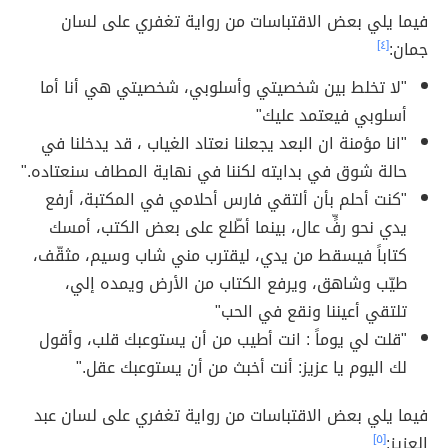
فيما يلي بعض الاقتباسات من رواية تغفري على لسان
جمان:
[٤]
"لا تخلط بين شخصيتي وأسلوبي، شخصيتي هي أنا أما
أسلوبي فيعتمد عليك"
"انا مؤمنة ان البعد يجعلنا نعتاد الغياب ، قد يدخلنا في
حالة شوق في بدايته لكننا في نهاية المطاف سنعتاده."
"‫كنت أحلم بأن ألتقي فارس أحلامي في المكتبة، أرفع
يدي نحو رفٍّ عال، بينما أطّلع على بعض الكتب، أمسك
كتاباً فيسقط من يدي، ليقترب مني شاب وسيم، مثقّف،
طيّب وشاهق، ويرفع الكتاب من الأرض ويمده إلي،
تلتقي أعيننا ونقع في الحب"
"قلت لي يوماً : انت أطيب من أن يستوعبك قلب، وأقول
لك اليوم يا عزيز: أنت أخبث من أن يستوعبك عقل."
فيما يلي بعض الاقتباسات من رواية تغفري على لسان عبد
العزيز:
[٥]