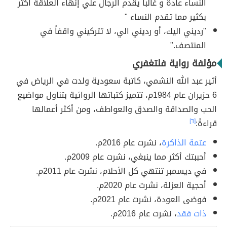
النساء عادة و غالبا يقدم الرجال علي إنهاء العلاقة اكثر
بكثير مما تقدم النساء "
"رديني اليك، ‏أو رديني الي، ‏لا تتركيني واقفاً في
المنتصف."
مؤلفة رواية فلتغفري
أثير عبد الله النشمي، كاتبة سعودية ولدت في الرياض في
6 حزيران عام 1984م، تتميز كتباتها الروائية بتناول مواضيع
الحب والصداقة والصدق والعواطف، ومن أكثر أعمالها
قراءةً:
[٦]
عتمة الذاكرة
، نشرت عام 2016م.
أحببتك أكثر مما ينبغي، نشرت عام 2009م.
في ديسمبر تنتهي كل الأحلام، نشرت عام 2011م.
أحجية العزلة، نشرت عام 2020م.
فوضى العودة، نشرت عام 2021م.
ذات فقد
، نشرت عام 2016م.