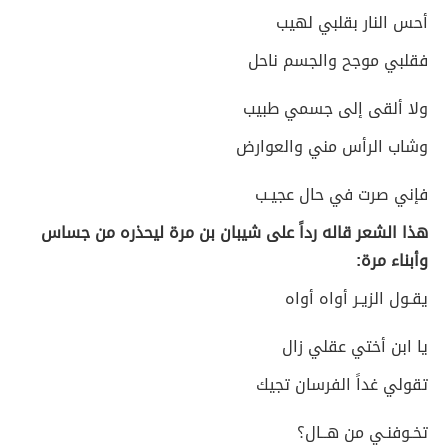
أحس النار بقلبي لهيب
فقلبي موجح والجسم ناحل
ولا ألقى إلى جسمي طبيب
وشاب الرأس مني والعوارض
فإني صرت في حال عجيـب
هذا الشعر قاله رداً على شيبان بن مرة ليحذره من جساس
وأبناء مرة:
يقـول الزيـر أواه أواه
يا ابن أختي عقلي زال
تقولي غداً الفرسان تجيك
تخـوفنـي من هــال؟