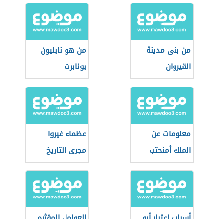
من بنى مدينة
من هو نابليون
القيروان
بونابرت
معلومات عن
عظماء غيروا
الملك أمنحتب
مجرى التاريخ
الثالث
أسباب اعتبار أبو
العوامل المؤثره