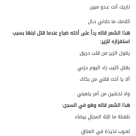
تاريك أنت عـدو مبين
كلامك ما خلالي حـال
هذا الشعر قاله رداً على أخته ضباع عندما قتل ابنها بسبب
استفزازه للزير:
يقول الزير من قلب حريق
بقتل كليب زاد اليوم حزني
ألا يا أخت قللي من بكاك
ولا تخشين من أمر يتعبني
هذا الشعر قاله وهو في السجن:
طَفـَلة ما ابْنة المجللِ بيضاء
لعـوب لذيذة في العناقِ