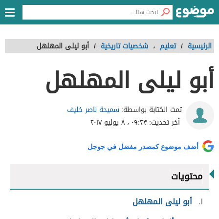
الرئيسية
/
تعليم
،
شخصيات تاريخية
/
أبو ليلى المهلهل
أبو ليلى المهلهل
سميحة ناصر خليف
تمت الكتابة بواسطة:
آخر تحديث:
٠٩:٢٣ ، ٨ يوليو ٢٠١٧
أضف موضوع كمصدر مفضل في جوجل
محتويات
١
أبو ليلى المهلهل