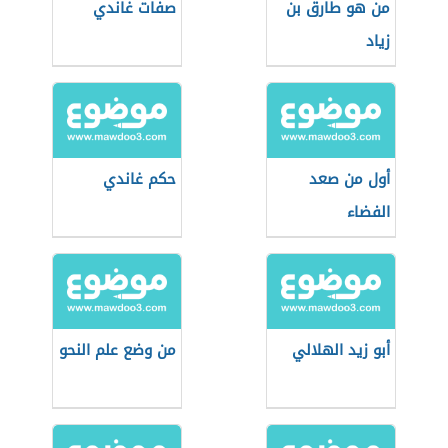
من هو طارق بن
صفات غاندي
زياد
أول من صعد
حكم غاندي
الفضاء
أبو زيد الهلالي
من وضع علم النحو