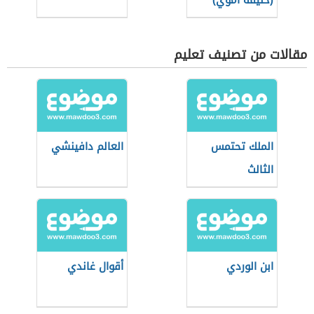
(خليفة أموي)
مقالات من تصنيف تعليم
الملك تحتمس
العالم دافينشي
الثالث
ابن الوردي
أقوال غاندي