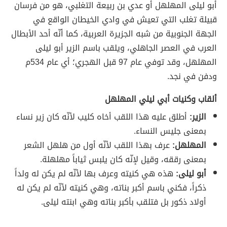
أبو ليلى المهلهل أو عدي بن ربيعة التغلبي، هو من فرسان
قبيلة تغلب التي تعيش في وادي الخيطان الواقع في
الجهة الجنوبية من شبه الجزيرة العربية، كما أنّه أحد الأبطال
العرب في العصر الجاهلي، ويلقب باسم الزير أبو ليلى
المهلهل، وقد توفي عام 97 قبل الهجري؛ أي عام 534م
ودفن في نجد.
ألقاب وكنيات أبي ليلي المهلهل
الزير:
أطلق عليه هذا اللقب أخاه كليب لأنّه كان زير نساء
بمعنى جليس النساء.
المهلهل:
عرف بهذا اللقب لأنّه أول من هلهل الشعر
بمعنى رققه، وقيل لإنّه كان يلبس ثياباً مهلهلة.
أبو ليلى:
هذه هي كنيته وعرف بها لأنّه لم يكن له ولداً
ذكراً، فكني باسم أكبر بناته، وهي كنيته لأنّه لم يكن له
أولاد ذكور بل فتلقب بأكبر بناته وهي ابنته ليلى.