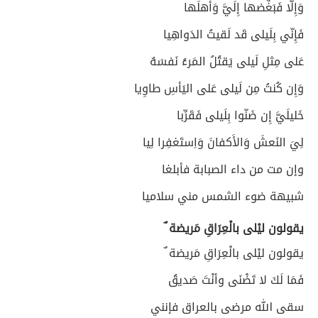
وَإِلّا فَبَغِّضها إِلَيَّ وَأَهلَها
فَإِنّي بِلَيلى قَد لَقيتُ الدَواهِيا
عَلى مِثلِ لَيلى يَقتُلُ المَرءُ نَفسَهُ
وَإِن كُنتُ مِن لَيلى عَلى اليَأسِ طاوِيا
خَليلَيَّ إِن ضَنّوا بِلَيلى فَقَرِّبا
لِيَ النَعشَ وَالأَكفانَ وَاِستَغفِرا لِيا
وإن مت من داء الصبابة فأبلغا
شبيهة ضوء الشمس مني سلاميا
يقولون ليْلى بالْعِرَاقِ مَريضة ٌ
يقولون ليْلى بالْعِرَاقِ مَريضة ٌ
فَمَا لَكَ لا تَضْنَى وأنْتَ صَديقُ
سقى الله مرضى بالعراق فإنني