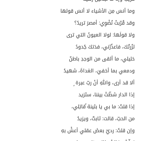
وما أنسَ مِن الأشياء لا أنسَ قولها
وقد قُرّبتْ نُضْوِي: أمصرَ تريدُ؟
ولا قولَها: لولا العيونُ التي ترى
لزُرتُكَ، فاعذُرْني، فدَتكَ جُدودُ
خليلي، ما ألقى من الوجدِ باطنٌ
ودمعي بما أخفيَ، الغداةَ، شهيدُ
ألا قد أرى، واللهِ أنْ ربّ عبرة ٍ
إذا الدار شطّتْ بيننا، ستَزيد
إذا قلتُ: ما بي يا بثينة ُقاتِلي،
من الحبّ، قالت: ثابتٌ، ويزيدُ
وإن قلتُ: رديّ بعضَ عقلي أعشْ بهِ