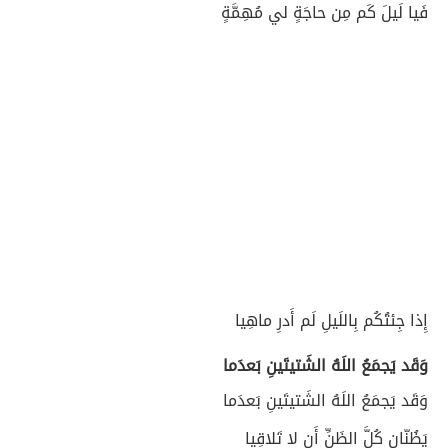
فَيا لَيلَ كَم مِن حاجَةٍ لي مُهِمَّةٍ
إِذا جِئتُكُم بِاللَيلِ لَم أَدرِ ماهِيا
وَقَد يَجمَعُ اللَهُ الشَتيتَينِ بَعدَما
وَقَد يَجمَعُ اللَهُ الشَتيتَينِ بَعدَما
يَظُنّانِ كُلَّ الظَنِّ أَن لا تَلاقِيا