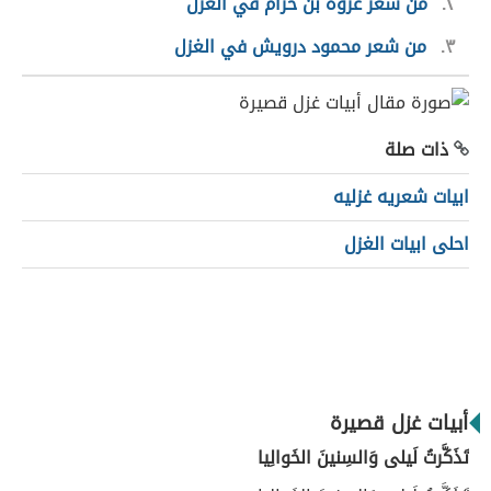
٢
من شعر عروة بن حزام في الغزل
٣
من شعر محمود درويش في الغزل
ذات صلة
ابيات شعريه غزليه
احلى ابيات الغزل
أبيات غزل قصيرة
تَذَكَّرتُ لَيلى وَالسِنينَ الخَوالِيا