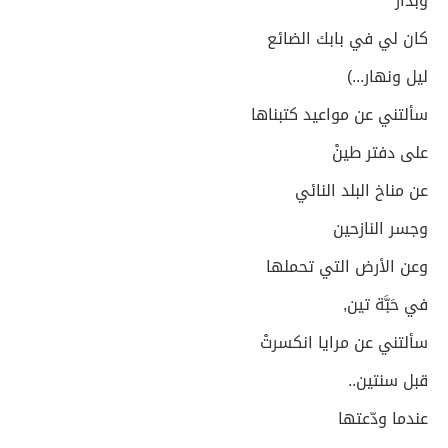
وبذار
كان لي في بابك الضائع
ليل ونهار...)
سألتني عن مواعيد كتبناها
على دفتر طينْ
عن مناخ البلد النائي
وجسر النازحين
وعن الأرض التي تحملها
في حَبَّة تين,
سألتني عن مرايا انكسرتْ
قبل سنتين..
عندما ودّعتها