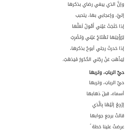
وإنَّ الذي يبغي رضاي بذكرها
إليَّ، وإعجابي بها، يتحبب
إذا خَلَجَتْ عَيْني أَقُولُ لَعَلَّها
لِرُؤْيَتِها تَهْتَاجُ عَيْني وَتَضْرِبُ
إذا خدرتْ رجلي أبوحُ بذكرها،
لِيَذْهَبَ عَنْ رِجْلي الخُدُورُ فَيَذهَبُ.
حيِّ الربابَ، وتربها
حيِّ الربابَ، وتربها
أسماءَ، قبلَ ذهابها
إرْجِعْ إلَيْهَا بِالَّذي
قالتْ برجعِ جوابها
عرضتْ علينا خطة ً