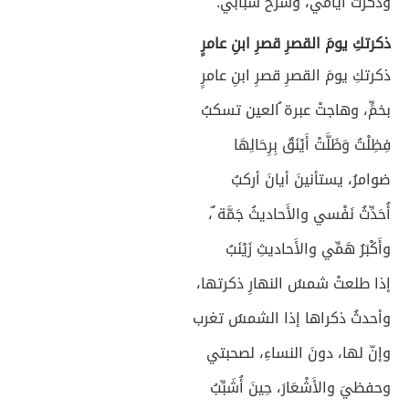
وذكرتُ أيّامي، وشرخَ شبابي.
ذكرتكِ يومَ القصرِ قصرِ ابنِ عامرٍ
ذكرتكِ يومَ القصرِ قصرِ ابنِ عامرٍ
بخمٍّ، وهاجتْ عبرة ُالعين تسكبُ
فِظِلْتُ وَظَلَّتْ أَيْنَقٌ بِرِحَالِهَا
ضوامرُ، يستأنينَ أيانَ أركبُ
أُحَدِّثُ نَفْسي والأَحاديثُ جَمَّة ٌ،
وأَكْبَرُ هَمِّي والأَحاديثِ زَيْنَبُ
إذا طلعتْ شمسُ النهارِ ذكرتها،
وأحدثُ ذكراها إذا الشمسُ تغرب
وإنّ لها، دونَ النساءِ، لصحبتي
وحفظيَ والأَشْعَارَ، حِينَ أُشَبِّبُ