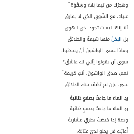
وهَجرُكَ من تَيما بَلاءٌ وشِقْوَة ٌ
عليكَ، معَ الشّوقِ الذي لا يفارقُ
ألا إنها ليست تجود لذي الهوى
بل
البخلُ
منها شيمةٌ والخلائقُ
وماذا عسى الواشونَ أنْ يتحدثوا،
سوى أن يقولوا إنّني لكِ عاشقُ؟
نعم، صدقَ الواشونَ، أنتِ كريمة ٌ
عليّ، وإن لم تَصْفُ منك الخلائقُ!
ردِ الماءَ ما جاءتْ بصفوٍ ذنائبهْ
ردِ الماءَ ما جاءتْ بصفوٍ ذنائبهْ
ودعهُ إذا خيضتْ بطرقٍ مشاربهْ
أُعاتِبُ مَن يحلو لديّ عتابُهُ،