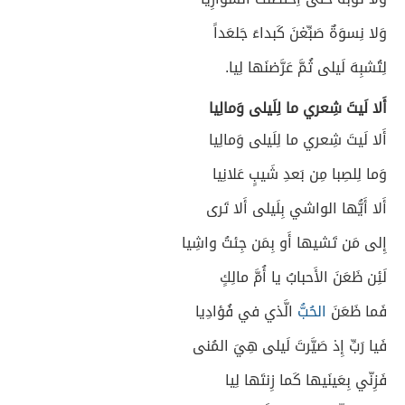
وَلا نِسوَةٌ صَبِّغنَ كَبداءَ جَلعَداً
لِتُشبِهَ لَيلى ثُمَّ عَرَّضنَها لِيا.
أَلا لَيتَ شِعري ما لِلَيلى وَمالِيا
أَلا لَيتَ شِعري ما لِلَيلى وَمالِيا
وَما لِلصِبا مِن بَعدِ شَيبٍ عَلانِيا
أَلا أَيُّها الواشي بِلَيلى أَلا تَرى
إِلى مَن تَشيها أَو بِمَن جِئتُ واشِيا
لَئِن ظَعَنَ الأَحبابُ يا أُمَّ مالِكٍ
فَما ظَعَنَ
الحُبُّ
الَّذي في فُؤادِيا
فَيا رَبِّ إِذ صَيَّرتَ لَيلى هِيَ المُنى
فَزِنّي بِعَينَيها كَما زِنتَها لِيا