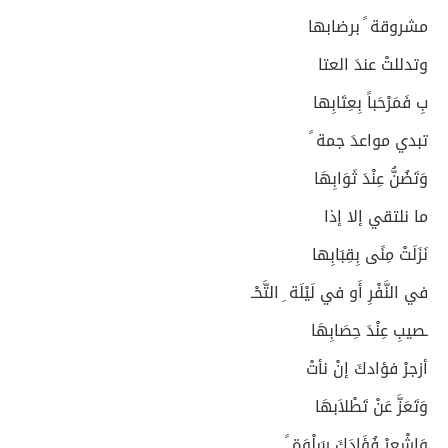
مشروقة ً برضابها
وتدللتْ عندَ العتا
بِ فَمَرْحَباً بِعِتَابِها
تبدي مواعدَ جمة ً
وَتَضُنُّ عِنْدَ ثَوَابِهَا
ما نلتقي إلا إذا
نَزَلَتْ مِنًى بِقِبَابِها
في النَّفْرِ أَو في لَيْلَة ِ التَّحْـ
ـصيبِ عِنْدَ حِصَابِهَا
أزجرْ فؤادكَ إنْ نأتْ
وَتَعَزَّ عَنْ تَطْلاَبهَا
وَاشْعِرْ فُؤَادَكَ سَلْوَة ً