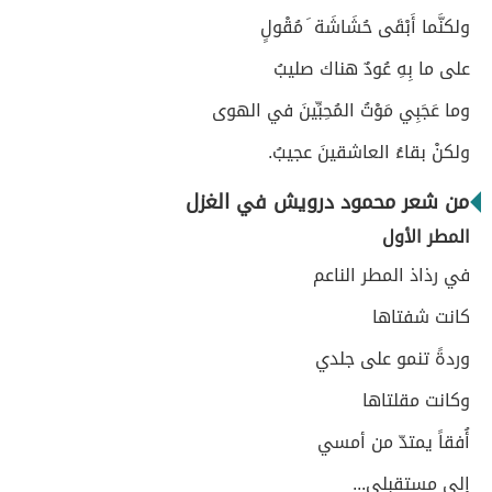
ولكنَّما أَبْقَى حُشَاشَة َ مُقْولٍ
على ما بِهِ عُودٌ هناك صليبُ
وما عَجَبِي مَوْتُ المُحِبِّينَ في الهوى
ولكنْ بقاءُ العاشقينَ عجيبُ.
من شعر محمود درويش في الغزل
المطر الأول
في رذاذ المطر الناعم
كانت شفتاها
وردةً تنمو على جلدي
وكانت مقلتاها
أُفقاً يمتدّ من أمسي
إلى مستقبلي...