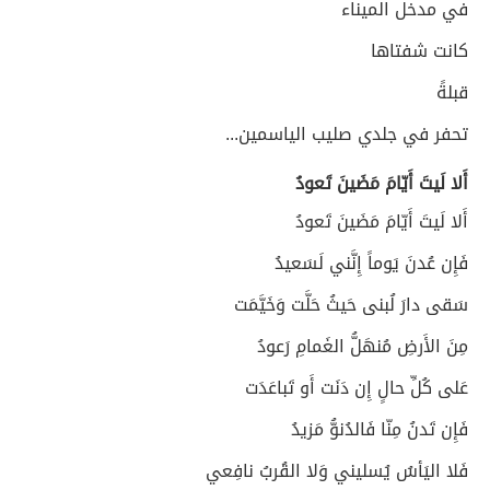
في مدخل الميناء
كانت شفتاها
قبلةً
تحفر في جلدي صليب الياسمين...
أَلا لَيتَ أَيّامَ مَضَينَ تَعودُ
أَلا لَيتَ أَيّامَ مَضَينَ تَعودُ
فَإِن عُدنَ يَوماً إِنَّني لَسَعيدُ
سَقى دارَ لُبنى حَيثُ حَلَّت وَخَيَّمَت
مِنَ الأَرضِ مُنهَلُّ الغَمامِ رَعودُ
عَلى كُلِّ حالٍ إِن دَنَت أَو تَباعَدَت
فَإِن تَدنُ مِنّا فَالدُنوُّ مَزيدُ
فَلا اليَأسُ يُسليني وَلا القُربُ نافِعي