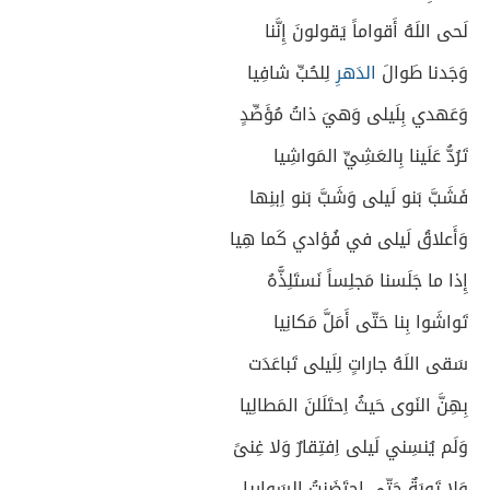
لَحى اللَهُ أَقواماً يَقولونَ إِنَّنا
وَجَدنا طَوالَ
الدَهرِ
لِلحُبِّ شافِيا
وَعَهدي بِلَيلى وَهيَ ذاتُ مُؤَصِّدٍ
تَرُدُّ عَلَينا بِالعَشِيِّ المَواشِيا
فَشَبَّ بَنو لَيلى وَشَبَّ بَنو اِبنِها
وَأَعلاقُ لَيلى في فُؤادي كَما هِيا
إِذا ما جَلَسنا مَجلِساً نَستَلِذُّهُ
تَواشَوا بِنا حَتّى أَمَلَّ مَكانِيا
سَقى اللَهُ جاراتٍ لِلَيلى تَباعَدَت
بِهِنَّ النَوى حَيثُ اِحتَلَلنَ المَطالِيا
وَلَم يُنسِني لَيلى اِفتِقارٌ وَلا غِنىً
وَلا تَوبَةٌ حَتّى اِحتَضَنتُ السَوارِيا