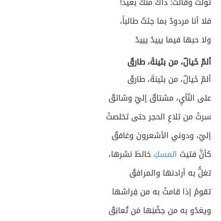
تولّتْ وقالتْ: ذاكَ منكَ بعيد!
فلا أنا مردودٌ بما جئتُ طالباً،
ولا حبها فيما يبيدُ يبيدُ
ألمّ خَيالٌ، من بثينةَ، طارقُ
ألمّ خَيالٌ، من بثينةَ، طارقُ
على النّأيِ، مشتاقٌ إليّ وشائقُ
سرتْ من تلاعِ الحجر حتى تخلصتْ
إليّ، ودوني الأشعرونَ وغافقُ
كأنَّ فتيتَ
المسكِ
خالطَ نشرها،
تغلُّ به أرادنها والمرافقُ
تقومُ إذا قامتْ به من فِراشها
ويغدُو به من حِضْنِها مَن تُعانِقُ