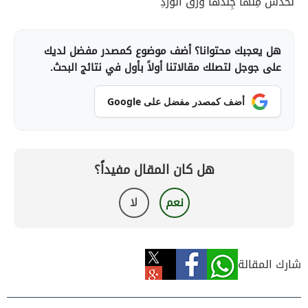
لَخَدَّشَ مِنها جِلدَها وَرَقُ الوَردِ
هل يعجبك محتوانا؟ أضف موضوع كمصدر مفضل لديك
على جوجل لتصلك مقالاتنا أولاً بأول في نتائج البحث.
أضف كمصدر مفضل على Google
هل كان المقال مفيداً؟
نعم
لا
شارك المقالة