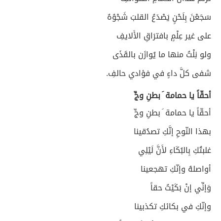
سَجَعْنَ بِلَحْنٍ يَصْدَعُ القلبَ شَجْوُهُ
على غير عِلْمٍ بافترَاقِ الأَلايفِ
ولو نِلْتُ منها ما يُوازَن بالقَذَى
شفى كلَّ داءٍ في فؤادي حالفِ.
أحقّاً يا حمامة َ بطنِ وجِّ
أحقّاً يا حمامة َ بطنِ وجِّ
بهذا النّوحِ إنَّكِ تصدُقينا
غلبتُكِ بِالبُكَاءِ لأَنَّ لَيْلِي
أواصلهُ وإنّكِ تهجعينا
وَإنِّي إنْ بَكَيْتُ حقاً
وإنّكِ في بكائكِ تكذبينا