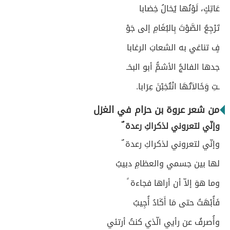
عَاتِكٍ، لَوْنُها يُخالُ خِضابا
تَرْجِعُ الصَّوْتَ بِالبُغَامِ إلى جَوْ
فٍ تناغي به الشعابَ الرغابا
جدها الفالجُ الأشمُّ أبو البخـ
ـتِ وَخَالاَتُهَا انْتُخِبْنَ عِرَابا.
من شعر عروة بن حزام في الغزل
وإنّي لتعروني لذكراكِ رعدة ٌ
وإنّي لتعروني لذكراكِ رعدة ٌ
لها بين جسمي والعظامِ دبيبُ
وما هوَ إلاّ أن أراها فجاءة ً
فَأُبْهَتُ حتى مَا أَكَادُ أُجِيبُ
وأُصرفُ عن رأيي الّذي كنتُ أرتئي