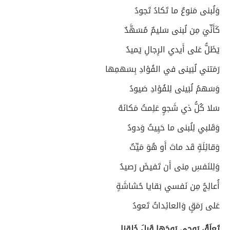
وَلُبنى مَنوعٌ ما تَكادُ تَجودُ
كَأَنِّيَ مِن لُبنى سَليمٌ مُسَهَّدٌ
يَظَلُّ عَلى أَيدي الرِجالِ يَميدُ
رَمَتني لُبَينى في الفُؤادِ بِسَهمِها
وَسَهمُ لُبَينى لِلفُؤادِ صَيودُ
سَلا كُلُّ ذي شَجوٍ عَلِمتُ مَكانَهُ
وَقَلبي لِلُبنى ما حَيِيتُ وَدودُ
وَقائِلَةٍ قَد ماتَ أَو هُوَ مَيِّتٌ
وَلِلنَفسِ مِنى أَن تَفيضَ رَصيدُ
أُعالِجُ مِن نَفسي بَقايا حُشاشَةٍ
عَلى رَمَقٍ وَالعائِداتُ تَعودُ
تَعلَقُ رَوحي رَوحَها قَبلَ خَلقِنا