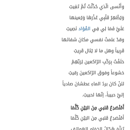
وأَنْسى الّذي حُدِّثْتُ ثُمَّ تَغِيبُ
وَيُظْهِرُ قَلْبِي عُذْرَهَا وَيُعينها
عَلَيَّ فَمَا لِي فِي
الفُؤاد
نَصِيبُ
وقدْ علمتْ نفسي مكانَ شفائها
قَرِيباً وهل ما لا يُنَال قَرِيبُ
حَلَفْتُ بِرَكْبِ الرّاكعين لِرَبِّهِمْ
خشوعاً وفوقَ الرّاكعينَ رقيبُ
لئنْ كانَ بردُ الماءِ عطشانَ صادياً
إليَّ حبيباً، إنّها لحبيبُ.
أَمُنْصَدِعٌ قَلبي مِنَ البَيْنِ كُلَّمَا
أَمُنْصَدِعٌ قَلبي مِنَ البَيْنِ كُلَّمَا
تَرَنَّمَ هَدّالُ الحَمَامِ الهواتفِ