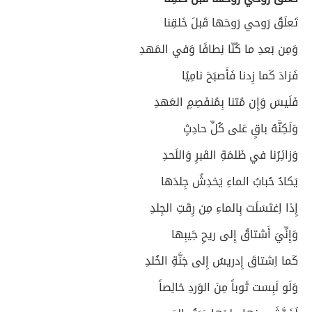
تَعلَقُ رَوحي رَوحَها قَبلَ خَلقِنا
وَمِن بَعدِ ما كُنّا نِطافًا وَفي المَهدِ
فَزادَ كَما زِدنا فَأَصبَحَ نامِيًا
فَلَيسَ وَإِن مُتنا بِمُنفَصِمِ العَهدِ
وَلَكِنَّهُ باقٍ عَلى كُلِّ حادِثٍ
وَزائِرُنا في ظَلمَةِ القَبرِ وَاللَحدِ
يَكادُ حُبابُ الماءِ يَخدِشُ جِلدَها
إِذا اِغتَسَلَت بِالماءِ مِن رِقَتِ الجِلدِ
وَإِنِّيَ أَشتاقُ إِلى ريحِ جَيبِها
كَما اِشتاقَ إِدريسُ إِلى جَنَّةِ الخُلدِ
وَلَو لَبِسَت ثَوباً مِنَ الوَردِ خالِصاً