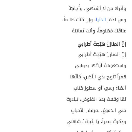
وأتركُ من لا أشتهي، وأُجانبُهْ
ومن لذة ِ
الدنيا
، وإن كنتَ ظالماً،
عناقُكَ مَظلوماً، وأنتَ تُعاتِبُهْ
إنّ المنازلَ هيّجتْ أطرابي
إنّ المنازلَ هيّجتْ أطرابي
واستعْجَمَتْ آياتُها بجوابي
قفراً تلوح بذي اللُّجَينِ، كأنّها
أنضاءُ رسمٍ، أو سطورُ كتابِ
لمّا وقفتُ بها القَلوصَ، تبادرتْ
مني الدموعُ، لفرقة ِ الأحبابِ
وذكرتُ عصراً، يا بثينة ُ، شاقني