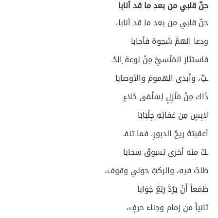
حنّ قلبي من بعد ما قد أنابا
حنّ قلبي من بعد ما قد أنابا،
ودعا الهمَّ شجوهُ فأجابا
فاستثارَ المَنْسيَّ مِنْ لوعة ِالحُـ
ـبِّ، وأبدى الهمومَ والأوصابا
ذَاك مِنْ مَنْزِلٍ لِسَلْمَى خَلاءٍ
لابِسٍ مِن عَفائِهِ جِلْبَابَا
أعقبتهُ ريحُ الدبورِ، فما تنفـ
ـكّ منه أخرى تسوقُ سحابا
ظلتُ فيه، والركبُ حولي وقوف،
طَمَعاً أَنْ يَرُدَّ رَبْعٌ جَوَابا
ثانياً من زمام وجناءَ حرفٍ،