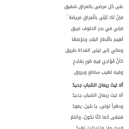
على كل مرضى بالعراق شفيق
فإنْ تَكُ لَيْلَى بالْعِراقِ مَريضَة ً
فإني في بحر الحتوف غريق
أهِيم بأقْطارِ البلادِ وعَرْضِهَا
ومالي إلى ليلى الغداة طريق
كأنَّ فُؤَادِي فِيهِ مُورٍ بِقادِحٍ
وفيه لهيب ساطع وبروق.
ألا ليتَ ريعانَ الشبابِ جديدُ
ألا ليتَ ريعانَ الشبابِ جديدُ
ودهراً تولى، يا بثينَ، يعودُ
فنبقى كما كنّا نكونُ، وأنتمُ
قريبٌ وإذ ما تبذلينَ زهيدُ