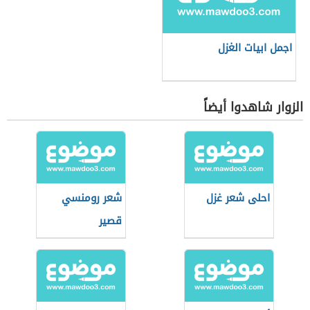
اجمل ابيات الغزل
الزوار شاهدوا أيضاً
احلى شعر غزل
شعر رومنسي
قصير