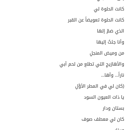
كانت الحلوة لي
كانت الحلوة تعويضاً عن القبر
الذي ضمّ إلها
وأنا جئتُ إليها
من وميض المنجلِ
والأهازيجِ التي تطلع من لحم أبي
ناراً... وآها...
(كان لي في المطر الأوَّلِ
يا ذات العيون السود
بستان ودار
كان لي معطف صوف