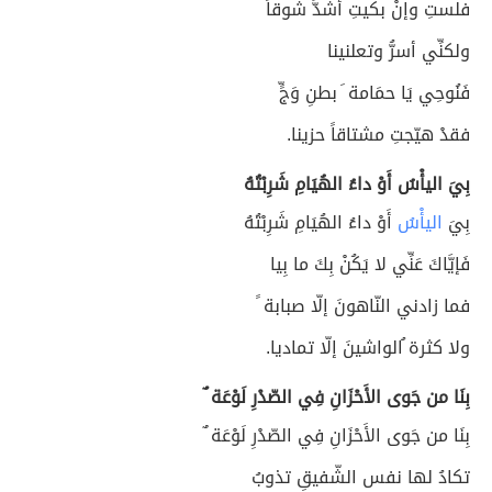
فلستِ وإنْ بكيتِ أشدَّ شوقاً
ولكنِّي أسرُّ وتعلنينا
فَنُوحِي يَا حمَامة َ بطنِ وَجٍّ
فقدْ هيّجتِ مشتاقاً حزينا.
بِيَ اليأْسُ أَوْ داءُ الهُيَامِ شَرِبْتُهُ
بِيَ
اليأْسُ
أَوْ داءُ الهُيَامِ شَرِبْتُهُ
فَإيَّاكَ عَنِّي لا يَكُنْ بِكَ ما بِيا
فما زادني النّاهونَ إلّا صبابة ً
ولا كثرة ُالواشينَ إلّا تماديا.
بِنَا من جَوى الأَحْزَانِ فِي الصّدْرِ لَوْعَة ٌ
بِنَا من جَوى الأَحْزَانِ فِي الصّدْرِ لَوْعَة ٌ
تكادُ لها نفس الشّفيقِ تذوبُ