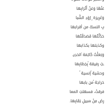
عَنْهَا وَعَنْ أَتْرَابِها
وَغَرِيرَة ٍ رُؤدِ الشَّبا
بِ النسكُ من أقرابها
حَدَّثْتُها فَصَدَقْتُها
وكذبتها بكذابها
وَبَعَثْتُ كَاتِمَة َالحَدِيـ
ـثِ رفيقة ًبِخِطَابِها
وحشية ًإنسية ً
خراجة ًمن بابها
فرقتْ، فسهلتِ المعا
رِضَ مِنْ سَبيلِ نِقَابِها.