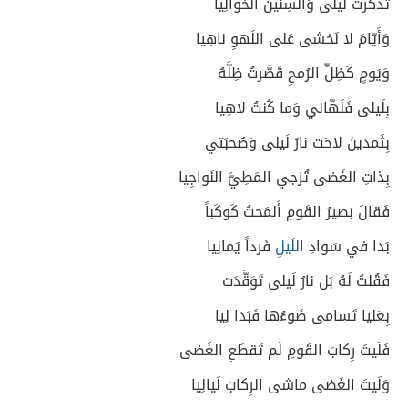
تَذَكَّرتُ لَيلى وَالسِنينَ الخَوالِيا
وَأَيّامَ لا نَخشى عَلى اللَهوِ ناهِيا
وَيَومٍ كَظِلِّ الرُمحِ قَصَّرتُ ظِلَّهُ
بِلَيلى فَلَهّاني وَما كُنتُ لاهِيا
بِثَمدينَ لاحَت نارُ لَيلى وَصُحبَتي
بِذاتِ الغَضى تُزجي المَطِيَّ النَواجِيا
فَقالَ بَصيرُ القَومِ أَلمَحتُ كَوكَباً
بَدا في سَوادِ
اللَيلِ
فَرداً يَمانِيا
فَقُلتُ لَهُ بَل نارُ لَيلى تَوَقَّدَت
بِعَليا تَسامى ضَوءُها فَبَدا لِيا
فَلَيتَ رِكابَ القَومِ لَم تَقطَعِ الغَضى
وَلَيتَ الغَضى ماشى الرِكابَ لَيالِيا