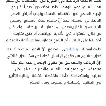
لعبت الأحداث الرياضية دوراً محورياً في المجتمعات في جميع
أنحاء العالم، وفي الوقت الحاضر أخذت دوراً حيوياً أكبر مع
ازدياد السعي نحو الاهتمام بالصحة، وتجنب أمراض العصر
الناتجة عن السمنة، لنجد أنّ معظم فئات المجتمع، وبفضل
الإنترنت، والتلفاز يسعون إلى ممارسة الرياضة، سواء أكان
من خلال الاشتراك في الأندية الرياضية، أم حتى متابعة
أحداثها على التلفاز، أم التمتع بممارستها عبر ألعاب الفيديو.
جاءت أهمية
الرياضة
في المجتمع لأنّ الأمم المتحدة أعلنتها
كحق مشروع من حقوق الإنسان فجاء نص هذا الحق كالآتي:
(إنّ الرياضة واللعب حق من حقوق الإنسان يجب احترامها
وتنفيذها في جميع أنحاء العالم، والاعتراف بها بشكل
متزايد، واستخدامها كأداة منخفضة التكلفة، وعالية التأثير
في الجهود الإنسانية والتنموية وبناء السلام).