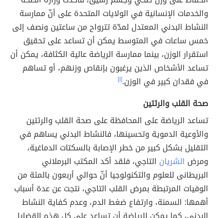
والخدمات الإنسانية في الولايات المتحدة على أنّ ممارسة
النشاط البدني المعتدل لمدّة تترواح من ساعتين ونصف إلى
خمس ساعات في المتوسط يمكن أن تساعد على تحقيق
استقرار الوزن، بينما ممارسة الرياضة عالية الكثافة، يمكن أن
تساعد الأشخاص الذين يرغبون بإنقاص وزنهم، أو تساهم
في فقدان كبير في الوزن.
[١]
صحة القلب والرئتين
تساعد الرياضة على المحافظة على صحة القلب والرئتين
والأوعية الدموية وتحسينها، فالنشاط البدني يساهم في
التقليل بشكل كبير من خطر الإصابة بالسكتات الدماغية،
ومرض
الشريان
التاجي، فلقد أكد المكتب البرملاني
البريطانى للعلوم والتكنولوجيا أنّ حوالي أربعون بالمئة من
الوفيات المرتبطة بمرض القلب التاجي، نتجت عن عدة أسباب
أهمها: السمنة، وارتفاع ضغط الدم، وعدم كفاية النشاط
البدني، كما يمكن للرياضة أن تساعد على كل هذه القضايا