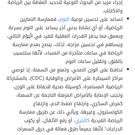
إجراء مزيد من البحوث النوعية لتحديد العلاقة بين الرياضة
والاكتئاب.
تساعد على تحسين نوعية
النوم
، فممارسة التمارين
الرياضية، أو أي نشاط بدني آخر يساعد على النوم بسرعة
وبعمق مما يحفز القدرات العقلية للفرد في الْيَوْمَ التالي،
ويساهم في تحسين مزاجه، لذلك، ينصح بعدم ممارسة
الرياضة في ساعات متأخرة من المساء، لأنّها ستتسبب
بالقلق، وتقليل ساعات النوم.
تحافظ على الوزن الصحي، وتمنع من السمنة، إذ توصي
مراكز السيطرة على الأمراض والوقاية (CDC)، بالمشاركة
الرياضية المستمرة، كوسيلة صحية للحفاظ على الوزن،
وتجنب الإصابة بالأمراض المزمنة الناجمة عن السمنة،
كمرض السكري، وارتفاع ضغط الدم، وارتفاع
الكولسترول، وغيرها، ويأتي ذلك عن طريق ممارسة
الرياضة الفردية
كالجري
، أو رفع الأثقال، أو ركوب
الدراجات؛ لأنّها جميعاً طرق فعالة في حرق السعرات