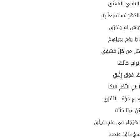
البَابِليّ المُعَتَّقِ
لدّهْرَ مُستَمتِعاً بِهِ
ْبُوسُ لم يَتَخَرّقِ
ِ يَوْمَ رَحِيلِهِمْ
لقتل من كلّ مُشفِقِ
ائِراتٍ كأنّهَا
هَا فَوْقَ زِئْبِقِ
 عَنِ النّظَرِ البُكَا
ْديعِ خوْفُ التّفَرّقِ
يْنُ فينَا كأنّهُ
الهَيْجاءِ في قلبِ فَيلَقِ
َسجُ داوُدَ عندَها