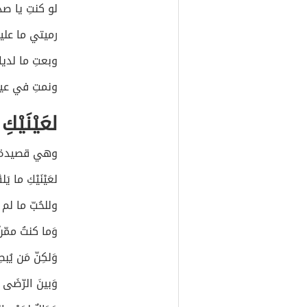
لو كنتِ يا 
رميتي ما عليك
وبعتِ ما لدي
ونمتِ في عي
لعَيْنَيْ
وهي قصيدة لل
لعَيْنَيْكِ ما ي
وللحُبّ ما لم 
وَما كنتُ ممّنْ
وَلكِنّ مَن يُب
وَبينَ الرّضَى وَ