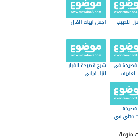
زل للحبيب
اجمل ابيات الغزل
 قصيدة في
شرح قصيدة القرار
 العفيف
لنزار قباني
 شوقي
 قصيدة:
 قتلي في
 لحافظ
م
ت منوعة