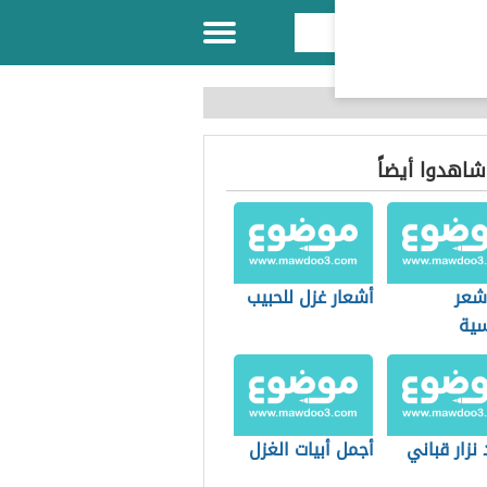
 شاهدوا أيضاً
 شعر
أشعار غزل للحبيب
سية
نزار قباني
أجمل أبيات الغزل