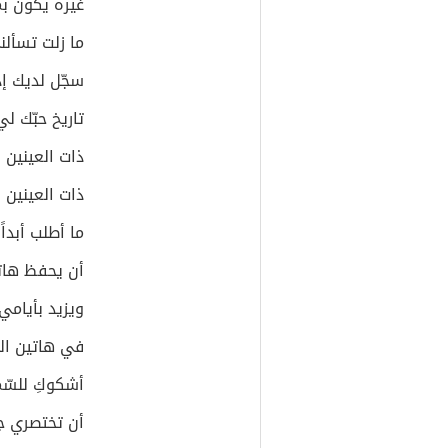
غيره يكون بم
ما زلت تسألن
سجّل لديك إذ
تاريخ حبّك لي
ذات العينين 
ذات العينين 
ما أطلب أبداً
أن يحفظ هاتي
ويزيد بأيامي
في هاتين الل
أشكوكِ للس
أن تختصري ج