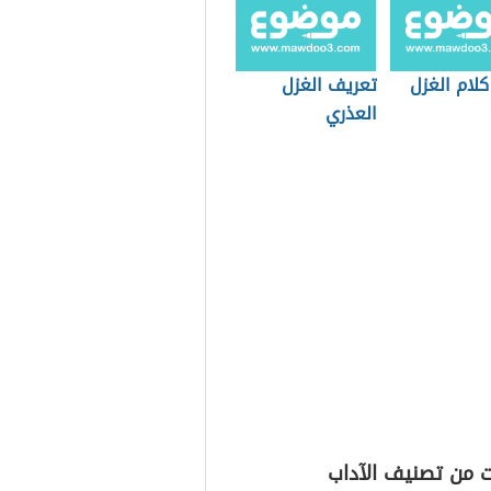
لام الغزل
تعريف الغزل
العذري
ت من تصنيف الآداب