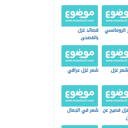
 الرومانسي
قصائد غزل
بالفصحى
 شعر غزل
شعر غزل عراقي
زل فصيح عن
شعر في الجمال
ن