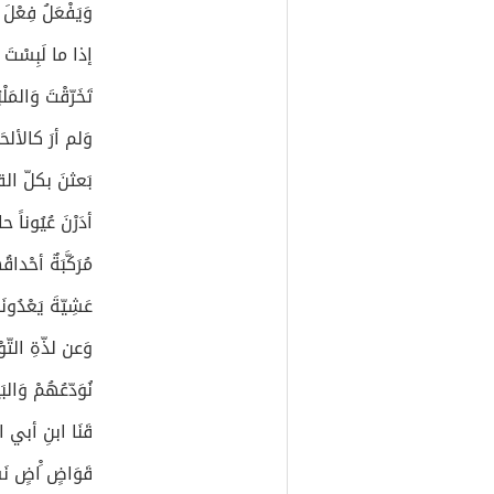
وَيَفْعَلُ فِعْلَ 
إذا ما لَبِسْتَ ا
تَخَرّقْتَ وَالمَل
وَلم أرَ كالألحَاظ
بَعثنَ بكلّ ا
أدَرْنَ عُيُوناً ح
مُرَكَّبَةٌ أحْداقُ
عَشِيّةَ يَعْدُونَا
وَعن لذّةِ التّو
نُوَدّعُهُمْ وَالبَ
قَنَا ابنِ أبي 
قَوَاضٍ َْاضٍ ن