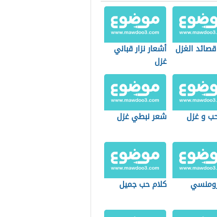
قصائد الغزل
أشعار نزار قباني
غزل
ب و غزل
شعر نبطي غزل
ومنسي
كلام حب جميل