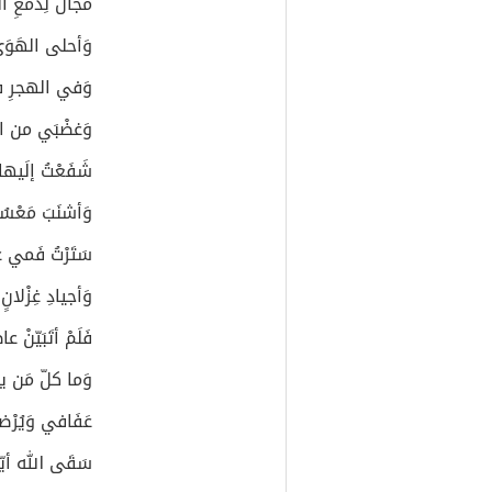
مَجَالٌ لِدَمْعِ ال
وَأحلى الهَوَى
وَفي الهجرِ فه
وَغضْبَي من ا
شَفَعْتُ إلَيها 
وَأشنَبَ مَعْسُول
سَتَرْتُ فَمي عَ
وَأجيادِ غِزْلانٍ
فَلَمْ أتَبَيّنْ عا
وَما كلّ مَن ي
عَفَافي وَيُرْ
سَقَى الله أيّا