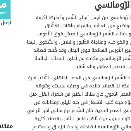
الرّومانسي
 الرّومانسي من أجمل أنواع الشّعر وأعذبها لكونه
اجمل ك
واضيع في العشق والغرام وآهات العُشّاق
يحملك الشّعر الرّومانسي للعيش فوق النّجوم،
والكواكب، ومناجاة الطّيور والبلابل، والشّكوى إليها،
يور النّورس الهائمة فوق البحار، وقد كُتبت قصائد
ّعر الرّومانسي فكانت من أحلى القصائد الحالمة
عن قصص العشق والعاشقين.
ء الشّعر الرّومانسي في العصر الجاهلي الشّاعر امرؤ
قدّم لنا قصائد خالدة في وصفه لحبيبته وشوقه
لعصر الأموي كان هناك الكثير من شعراء الغزل مثل
ّح حيث كتب الأشعار في حبه لليلى وعذاباته في
في العصر الحديث كان للشّاعر نزار قباني أكبر أثر في
 الرّومانسي، حيث ألهب قلوب النّاس بقصائد كثيرة
مقالا
اني الرّومانسية الصّادقة والحبّ الرّقيق والمشاعر