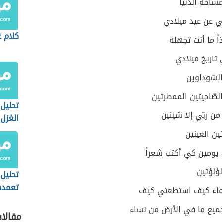
ساحة الدّنيا
ي عن عيد ميلادي
كلام غ
اً ما أنت تجهله
 تاريخ ميلادي
السّوداوين
الصّاحيتين الممطرتين
تحليل
 من ربّي إلا شيئين
الغزل
لأحمد
ن العينين
 يومين كي أكتب شعراً
ؤلؤتين
تحليل
تعمدت
ّماء كيف استطعتي كيف
الهوى
ميع ما في الأرض من نساء
ابراهي
مقالا