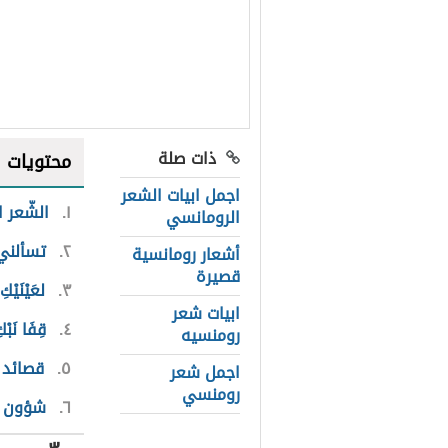
ذات صلة
محتويات
اجمل ابيات الشعر
١
الشّعر 
الرومانسي
٢
تسألني
أشعار رومانسية
قصيرة
٣
لعَيْنَيْ
ابيات شعر
٤
قِفَا نَبْ
رومنسيه
٥
قصائد 
اجمل شعر
رومنسي
٦
شؤون 