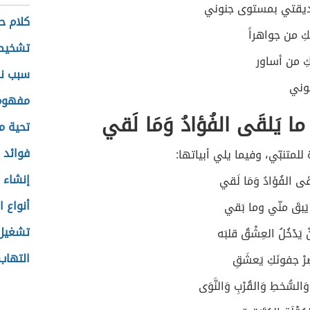
صديقتي بمستوى جنوني
كلام ح
ِ من جواهراً
تشخيص
كِ من أساور
سبب نز
وني
مفهوم 
كِ ما يَلقَى الفُؤادُ وَمَا لَقي
تحية م
فوائد 
متنبّي، وفيما يلي أبياتها:
إنشاء 
َلقَى الفُؤادُ وَمَا لَقي
أنواع ا
يَبقَ منّي وما بَقي
تشغيل 
 يَدْخُلُ العِشْقُ قلبَه
التهاب
صِرْ جفونَكِ يَعشَقِ
السُّخطِ وَالقُرْبِ وَالنَّوَى