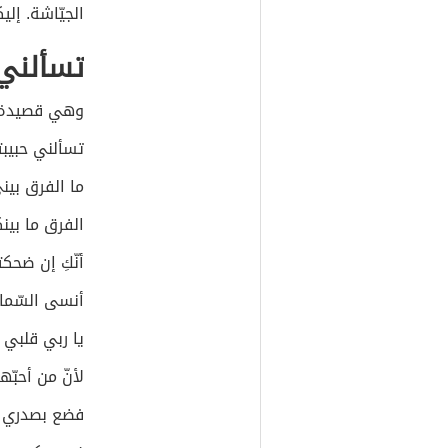
الجيّاشة. إلي
تسألني
وهي قصيدة لن
تسألني حبيب
ما الفرق بين
الفرق ما بين
أنّكِ إن ضحك
أنسى السّما
يا ربي قلبي ل
لأنّ من أحبّها
فضع بصدري و