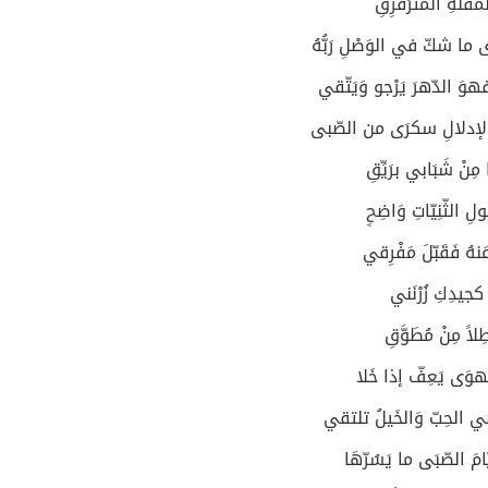
مُقْلَةِ المُتَرَقرِقِ
 ما شكّ في الوَصْلِ رَبُّهُ
وَ الدّهرَ يَرْجو وَيَتّقي
لإدلالِ سكرَى من الصّبى
مِنْ شَبَابي برَيِّقِ
ِ الثّنِيّاتِ وَاضِحٍ
نهُ فَقَبّلَ مَفْرِقي
 كجيدِكِ زُرْنَني
طِلاً مِنْ مُطَوَّقِ
هوَى يَعِفّ إذا خَلا
ضي الحِبّ وَالخَيلُ تلتقي
مَ الصّبَى ما يَسُرّهَا