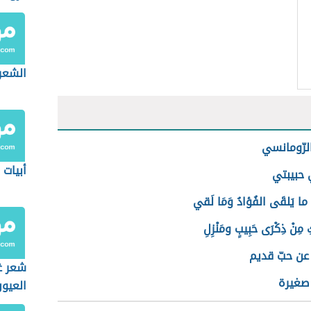
الشعر
الرّومانسي
أبيات
 حبيبتي
كِ ما يَلقَى الفُؤادُ وَمَا لَقي
كِ مِنْ ذِكْرَى حَبِيبٍ ومَنْزِلِ
عن حبّ قديم
شعر غ
صغيرة
العيو