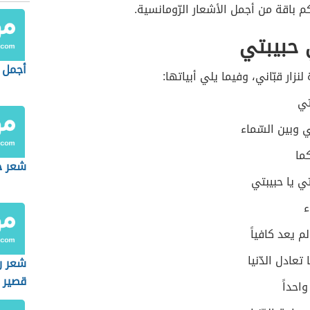
كم باقة من أجمل الأشعار الرّومانسية.
 حبيبتي
أجمل 
زار قبّاني، وفيما يلي أبياتها:
تي
ي وبين السّماء
كما
شعر ح
تي يا حبيبتي
ء
م يعد كافياً
 تعادل الدّنيا
شعر ر
قصير
احداً