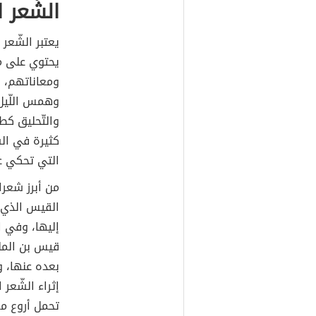
الشّعر 
يعتبر الشّعر
يحتوي على م
ومعاناتهم، و
وهمس اللّيل 
والتّحليق كط
كثيرة في الش
التي تحكي 
من أبرز شعرا
القيس الذي 
إليها، وفي ا
قيس بن الملو
بعده عنها، و
إثراء الشّعر
تحمل أروع مع