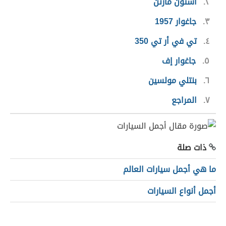
٢
آستون مارتن
٣
جاغوار 1957
٤
تي في أر تي 350
٥
جاغوار إف
٦
بنتلي مولسين
٧
المراجع
ذات صلة
ما هي أجمل سيارات العالم
أجمل أنواع السيارات