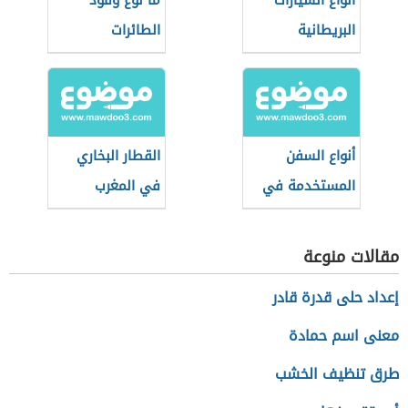
أنواع السيارات
ما نوع وقود
البريطانية
الطائرات
أنواع السفن
القطار البخاري
المستخدمة في
في المغرب
الغوص للبحث عن
اللؤلؤ
مقالات منوعة
إعداد حلى قدرة قادر
معنى اسم حمادة
طرق تنظيف الخشب