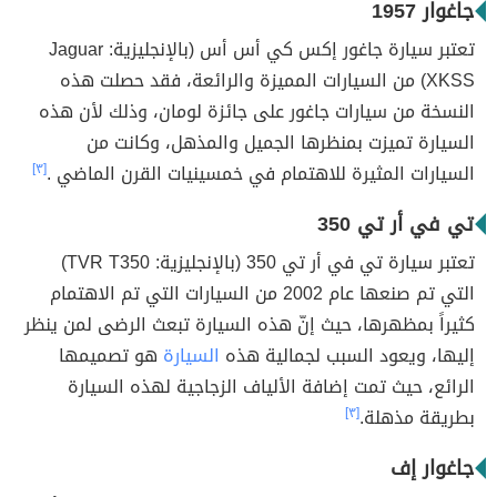
جاغوار 1957
تعتبر سيارة جاغور إكس كي أس أس (بالإنجليزية: Jaguar
XKSS) من السيارات المميزة والرائعة، فقد حصلت هذه
النسخة من سيارات جاغور على جائزة لومان، وذلك لأن هذه
السيارة تميزت بمنظرها الجميل والمذهل، وكانت من
السيارات المثيرة للاهتمام في خمسينيات القرن الماضي .
[٣]
تي في أر تي 350
تعتبر سيارة تي في أر تي 350 (بالإنجليزية: TVR T350)
التي تم صنعها عام 2002 من السيارات التي تم الاهتمام
كثيراً بمظهرها، حيث إنّ هذه السيارة تبعث الرضى لمن ينظر
إليها، ويعود السبب لجمالية هذه
السيارة
هو تصميمها
الرائع، حيث تمت إضافة الألياف الزجاجية لهذه السيارة
بطريقة مذهلة.
[٣]
جاغوار إف