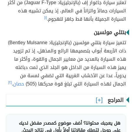
تعتبر سيارة جاغوار إف (بالإنجليزية: Jaguar F-Type) من أكثر
السيارات جمالاً واتزاناً في العالم، إذ يمكن تشبيه هذه
السيارة الجميلة بأنها قط جاهز للهجوم.
[١]
بنتلي مولسين
تتميز سيارة بنتلي مولسين (بالإنجليزية: Bentley Mulsanne)
ذات الأربعة أبواب بتصميمها الرائع والمذهل، إذ تم تزويد
هذه السيارة بالعديد من معايير الجمال والقوة، وأكثر ما
يميز هذه السيارة من الداخل هو الجلد الذي تمت دباغته
يدوياً، عدا عن الأخشاب الغريبة التي تضفي لمسة من
الجمال لهذه السيارة التي تبلغ قوة محركها (505)
حصان
.
[٢]
المراجع
هل يعجبك محتوانا؟ أضف موضوع كمصدر مفضل لديك
على جوجل لتصلك مقالاتنا أولاً بأول في نتائج البحث.