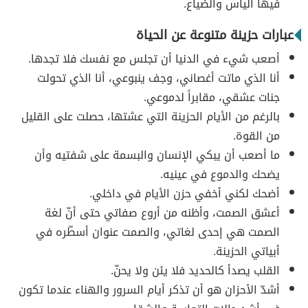
فيها اليأس والضياع.
عبارات حزينة متنوعة عن الحياة
أصعب شيء في الدنيا أن تجلس مع نفسك فلا تجدها.
أنا الذي ماتت أغصاني، وجف ينبوعي، أنا الذي تحولت
جنات عشقي، مقابراً لدموعي.
بالرغم من الأيام الحزينة التي عشتها، حصلت على القليل
من القوة.
ما أصعب أن يبكي الإنسان والبسمة على شفتيه وأن
يضحك والدموع في عينيه.
أضحك لكني أخفي حزن الأيام في داخلي.
أعشق الصمت، وأظنه من أروع صفاتي حتى أنّ لغة
الصمت هي إحدى لغاتي، والصمت عنوان أسطّره في
أبياتي الحزينة.
القلب يصدأ كالحديد فلا يئن ولا يحنّ.
أشدّ الأحزان هو أن تذكر أيام السرور والهناء عندما تكون