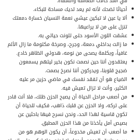
في أشد حالات التعاسة والشقاء.
أحيانًا تضحك لأنه لم يعد لديك مساحة للبكاء.
ألا يا عين لا تبكين عيشي نعمة النسيان خسارة دمعتك
تنزل على من لا يراعيها.
عشقت اللون الأسود حتى تلونت حياتي به.
ما زالت بداخلي دمعة، وجرح، وصرخة مكتومة ما زال الألم
غافياً، وبكلمة يصحى من نومه، هدوئي الظاهر خادع.
يعتقدون أننا حين نصمت نكون بخير ليتهم يسمعون
ضجيج قلوبنا، ويدركون أننا نصرخ بصمت.
الضياع هو أن تفقد نفسك في ماضي حزين مر عليه
الكثير، وأنت لا تزال تعيش فيه.
من أصعب مراحل الحياة أن يصبح الحزن ظلك، فلا أنت قادر
على تركه، ولا الحزن عن قلبك ذاهب، فكيف للحياة أن
تكون قاسية لهذا الحد، ونحن نسرح فيها باحثين عن
بصيص أمل يأخذنا من هذا الحزن المطبق.
ما أصعب أن تعيش مخدوعاً، أن يكون الوهم هو من