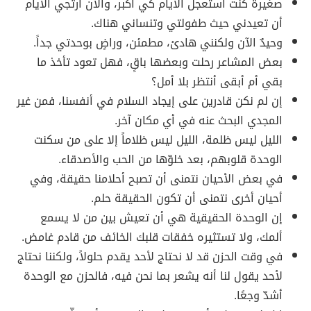
صغيرة كنت أستعجل الأيام كي أكبر، والآن أرتجي الأيام
أن تعيدني حيث طفولتي وتنساني هناك.
وحيدٌ الآن ولكنني هادئ، مطمئن، وراضٍ بوحدتي جداً.
بعض المشاعر رحلت وبعضها باقٍ، فهل تعود تأخذ ما
بقي أم أبقى أنتظر بلا أمل؟
إن لم نكن قادرين على إيجاد السلام في أنفسنا، فمن غير
المجدي البحث عنه في أي مكان آخر.
الليل ليس ظلمة، الليل ليس ظلاماً إلا على من سكنت
الوحدة قلوبهم، بعد خلوّها من الحب والأصدقاء.
في بعض الأحيان نتمنى أن تصبح أحلامنا حقيقة، وفي
أحيان أخرى نتمنى أن تكون الحقيقة حلم.
إن الوحدة الحقيقية هي أن تعيش بين من لا يسمع
ألمك، ولا تستثيره خفقات قلبك الخائف من قادم غامض.
في وقت الحزن قد لا نحتاج لأحد يقدم حلولاً، ولكننا نحتاج
لأحد يقول لنا أنه يشعر بما نحن فيه، فالحزن مع الوحدة
أشدّ وجعًا.