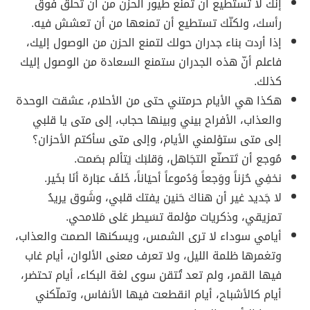
إنك لا تستطيع أن تمنع طيور الحزن من أن تحلّق فوق
رأسك، ولكنّك تستطيع أن تمنعها من أن تعشش فيه.
إذا أردت بناء جدران حولك لتمنع الحزن من الوصول إليك،
فاعلم أنّ هذه الجدران ستمنع السعادة من الوصول إليك
كذلك.
هكذا هي الأيام حرمتني حتى من الأحلام، عشقت الوحدة
والعذاب، الأفراح بيني وبينها حجاب، إلى متى يا قلبي
إلى متى ستؤلمني الأيام، وإلى متى سأكتم الأحزان؟
مُوجع أن تَتصنّع التجَاهل، وَقلبَك يَتألم بصَمت.
نخفِي حُزناً ووَجعاً وَدُموعاً أحيَاناً، خَلفَ عبَارة أنَا بخَير.
لا جَديد غير أن هناكَ حَنين يفتك قلبي، وشَوق يريدُ
تمزيقي​‌، وذكريات مؤلمة تسَيطر عَلى مَلامحي.
أيامي سوداء لا ترى الشمس، ويسكنها الصمت والعذاب،
وتغمرها ظلمة الليل، ولا تعرف معنى الألوان، أيام غاب
فيها القمر، ولم تعد تُتقن سوى لغة البكاء، أيام تحتضر،
أيام كالأشباح، أيام انقطعت فيها الأنفاس، وتملّكني