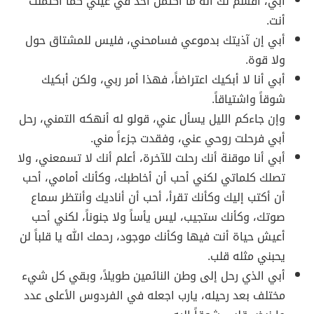
أبي، أقسم لك أنه ما اكتمل أحد في عيني كما اكتملت
أنت.
أبي إن آذيتك بدموعي فسامحني، فليس للمشتاق حول
ولا قوة.
أبي أنا لا أبكيك اعتراضاً، فهذا أمر ربي، ولكن أبكيك
شوقاً واشتياقاً.
وإن جاءكم الليل يسأل عني، قولو له أنهكه التمني، رحل
أبي فرحلت روحي عني، وفقدت جزءاً مني.
أبي أنا موقنة أنك رحلت للآخرة، أعلم أنك لا تسمعني، ولا
تصلك كلماتي لكني أحب أن أخاطبك، وكأنك أمامي، أحب
أن أكتب إليك وكأنك تقرأ، أحب أن أناديك وأنتظر سماع
صوتك، وكأنك ستجيب، ليس يأساً ولا جنوناً، لكني أحب
أعيش حياة أنت فيها وكأنك موجود، رحمك الله يا قلباً لن
يحبني مثله قلب.
أبي الذي رحل إلى وطن النائمين طويلاً، وبقي كل شيء
مختلف بعد رحيله، يارب اجعله في الفردوس الأعلى عدد