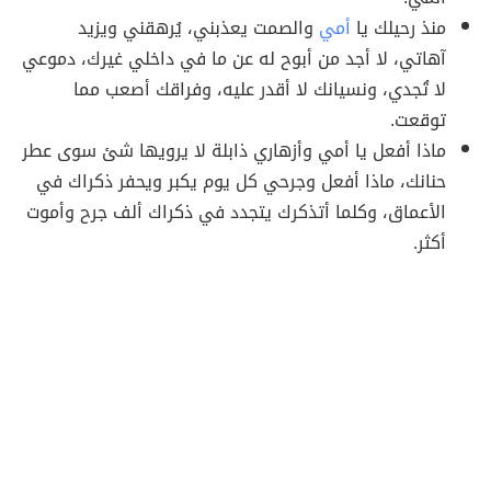
منذ رحيلك يا
أمي
والصمت يعذبني، يُرهقني ويزيد
آهاتي، لا أجد من أبوح له عن ما في داخلي غيرك، دموعي
لا تُجدي، ونسيانك لا أقدر عليه، وفراقك أصعب مما
توقعت.
ماذا أفعل يا أمي وأزهاري ذابلة لا يرويها شئ سوى عطر
حنانك، ماذا أفعل وجرحي كل يوم يكبر ويحفر ذكراك في
الأعماق، وكلما أتذكرك يتجدد في ذكراك ألف جرح وأموت
أكثر.