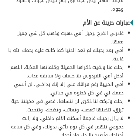
لأجلنا، اللهم بيض وجه أبي يوم تبيض وجوه، وتسود
وجوه.
عبارات حزينة عن الأم
غادرني الفرح برحيل أمي ذهبت وذهب كل شي جميل
معها.
أمي بعد رحيلك لم تعد الدنيا كما كانت عليه رحمك الله يا
غالية.
رحلت عنا وبقيت ذكراها الجميلة وكلماتها العذبة، اللهم
أدخل أمي الفردوس بلا حساب ولا سابقة عذاب.
أمي الحبيبة رغم فراقك عني إلا إنك بداخلي، لن أنسي
دعمك لي في كل خطوه في حياتي.
رحلت وتركت لنا ذكرى لن ننساها، فهي في مخيلتنا حية
ترزق، نتخيلها تغضب، وتعاتب، وتضحك، وتتحدث.
لا يزال رحيلك فاجعة أسكنت الألم داخلي، ولا زالت
دموعي تنهمر في كل يوم يأتي بدونك، وفي كل ساعة
أحتاجك وأصرخ بالنداء ولا أجدك.