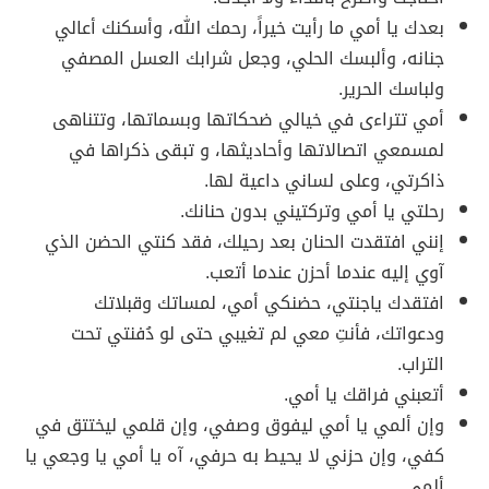
بعدك يا أمي ما رأيت خيراً، رحمك الله، وأسكنك أعالي
جنانه، وألبسك الحلي، وجعل شرابك العسل المصفي
ولباسك الحرير.
أمي تتراءى في خيالي ضحكاتها وبسماتها، وتتناهى
لمسمعي اتصالاتها وأحاديثها، و تبقى ذكراها في
ذاكرتي، وعلى لساني داعية لها.
رحلتي يا أمي وتركتيني بدون حنانك.
إنني افتقدت الحنان بعد رحيلك، فقد كنتي الحضن الذي
آوي إليه عندما أحزن عندما أتعب.
افتقدك ياجنتي، حضنكي أمي، لمساتك وقبلاتك
ودعواتك، فأنتِ معي لم تغيبي حتى لو دُفنتي تحت
التراب.
أتعبني فراقك يا أمي.
وإن ألمي يا أمي ليفوق وصفي، وإن قلمي ليختتق في
كفي، وإن حزني لا يحيط به حرفي، آه يا أمي يا وجعي يا
ألمي.