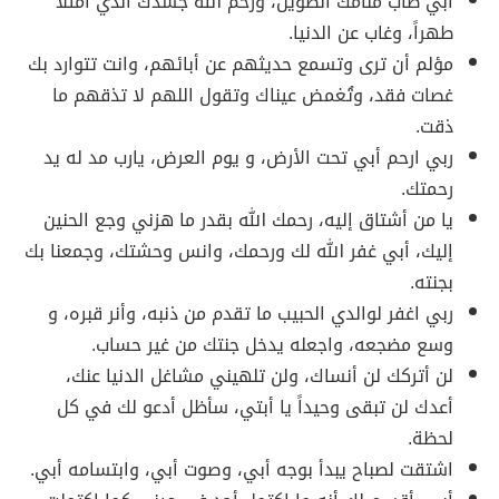
أبي طاب منامك الطويل، ورحم الله جسدك الذي امتلأ
طهراً، وغاب عن الدنيا.
مؤلم أن ترى وتسمع حديثهم عن أبائهم، وانت تتوارد بك
غصات فقد، وتُغمض عيناك وتقول اللهم لا تذقهم ما
ذقت.
ربي ارحم أبي تحت الأرض، و يوم العرض، يارب مد له يد
رحمتك.
يا من أشتاق إليه، رحمك الله بقدر ما هزني وجع الحنين
إليك، أبي غفر الله لك ورحمك، وانس وحشتك، وجمعنا بك
بجنته.
ربي اغفر لوالدي الحبيب ما تقدم من ذنبه، وأنر قبره، و
وسع مضجعه، واجعله يدخل جنتك من غير حساب.
لن أتركك لن أنساك، ولن تلهيني مشاغل الدنيا عنك،
أعدك لن تبقى وحيداً يا أبتي، سأظل أدعو لك في كل
لحظة.
اشتقت لصباح يبدأ بوجه أبي، وصوت أبي، وابتسامه أبي.