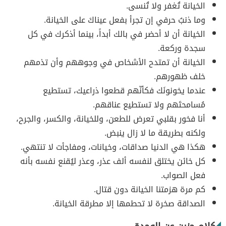
الخيانة تُغفر ولا تُنسى.
وما ذنبُ حرفي إن تجرأ بفعل عيناكَ على الخيانة.
الخيانة أن لا أحضر في بالك أبداً، بينما أذكرك في كل
سجدة وركعة.
الخيانة أن تمتدح الأشخاص في وجوههم وأن تذمهم
خلف ظهورهم.
عندما يخونونَك فكأنّهم قطعوا ذراعيك، تستطيع
مُسامحتَهم ولا تستطيع عناقهم.
أنا فخور بقلبي تعرض للطعن، وللخيانة، والكسر، والجرح،
ولكنه بطريقة ما لا زال ينبض.
هكذا هي الدنيا صداقات، وخيانات، ومفاجأت لا تنتهي.
كل خائن يختلق لنفسه ألف عذر، وعذر ليُقنع نفسه بأنه
فعل الصواب.
كم مرة هزمتنا الخيانة دون قتال.
الصداقة صخرة لا تحطمها إلا مطرقة الخيانة.