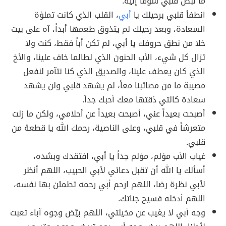
ما نبض قلبي شوقاً إليه.
انطفأ قلبي برحيلك يا
أبي
، القلب الذي كانت تملؤة
السعادة، وبعد رحيلك لم يتذوق طعمها أبداً، آه على بيت
خلا من نطق حروفك يا أبي، لم تكن أباً فقط، كنت ولا
تزال كل شيء، الأب الحنون الذي لطالما خاف علينا، والأخ
الذي كان يعطف علينا، والصديق الذي كنا نتآمر لنفعل
مصيبة ما من مصائبنا معاً، لم يشهد قلبي ولن يشهد
سعادة كالتي ذقتها معك أحبك جداَ.
أصبحت بعيداً عني، أصبحت بعيداً عن أحلامي، ولكن ما زلت
متعرشاً في قلبي، وعلى الناصية، رحمك الله يا قطعة من
قلبي.
غياب الأب مؤلم، مؤلم جداً يا أبي، افتقدك وبشده،
أسألك يا الله أن تقبل دعائي لأبي الحبيب، اللهم أنظر
لأبي نظرة رضا، اللهم ارحم أبي رحمه تطمئن بها نفسه،
اللهم أدخله فسيح جناتك.
وجه أبي لا يغيب عن مخيلتي، اللهم بيّض وجوه آباء تعبت