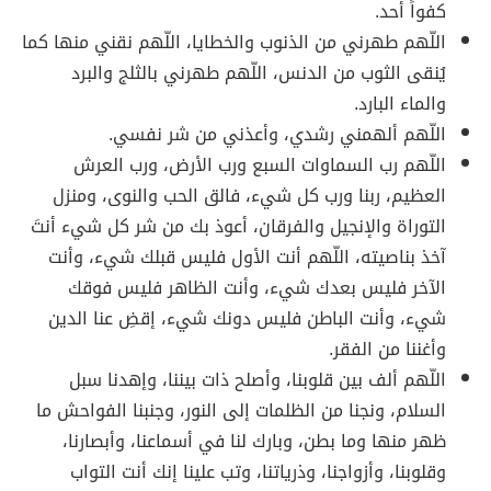
كفواً أحد.
اللّهم طهرني من الذنوب والخطايا، اللّهم نقني منها كما
يُنقى الثوب من الدنس، اللّهم طهرني بالثلج والبرد
والماء البارد.
اللّهم ألهمني رشدي، وأعذني من شر نفسي.
اللّهم رب السماوات السبع ورب الأرض، ورب العرش
العظيم، ربنا ورب كل شيء، فالق الحب والنوى، ومنزل
التوراة والإنجيل والفرقان، أعوذ بك من شر كل شيء أنتَ
آخذ بناصيته، اللّهم أنت الأول فليس قبلك شيء، وأنت
الآخر فليس بعدك شيء، وأنت الظاهر فليس فوقك
شيء، وأنت الباطن فليس دونك شيء، إقضِ عنا الدين
وأغننا من الفقر.
اللّهم ألف بين قلوبنا، وأصلح ذات بيننا، وإهدنا سبل
السلام، ونجنا من الظلمات إلى النور، وجنبنا الفواحش ما
ظهر منها وما بطن، وبارك لنا في أسماعنا، وأبصارنا،
وقلوبنا، وأزواجنا، وذرياتنا، وتب علينا إنك أنت التواب