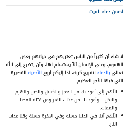
احسن دعاء للميت
لا شك أن كثيراً من الناس تعتريهم في حياتهم بعض
الهموم، وعلى الإنسان ألاّ يستسلم لها، وأن يتضرع إلى الله
تعالى
بالدعاء
لتفريج كربه، لذا إليكم أروع
الأدعيه
القصيرة
التي فيها الأجر العظيم :
اللّهم إنّي أعوذ بكِ من العجز والكسل والجبن والهرم
والبخلِ .. وأعوذ بك من عذاب القبر ومن فتنة المحيا
والممات.
اللّهم آتنا في الدنيا حسنة وفي الآخرة حسنة وقنا عذاب
النار.