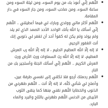
اللّهم إنّي أعوذ بك من يوم السوء، ومن ليلة السوء ومن
ساعة السوء، ومن صاحب السوء، ومن جار السوء في دار
المقامة.
اللّهم أكثر مالي وولدي وبارك لي فيما أعطيتني .. اللّهم
إنّي أسألك يا الله بأنك الواحد الأحد الصمد الذي لم يلد
ولم يولد ولم يكن له كفواً أحد أن تغفر لي ذنوبي إنك
أنت الغفور الرحيم.
لا إله إلّا الله العظيم الحليم ، لا إله إلّا الله رب العرش
العظيم، لا إله إلّا الله ربُ السماوات وربُ الأرض وربُ
العرش الكريم .. اللّهم إنّي أسألك الجنة وأستجير بكِ من
النار.
اللّهم رحمتكَ أرجو فلا تكلني إلى نفسي طرفة عين،
وأصلح لي شأني كلّه، لا إله إلّا أنت .. اللّهم طهرني من
الذنوب والخطايا اللّهم نقني مِنها كما ينقى الثوب
الأبيض من الدنس اللّهم طهرني بالثلج والبرد والماء
البارد.