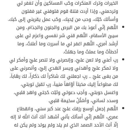
الخيرات وترك المنكرات وحُب المساكين وأن تغفر لي
وترحمني، وإذا أردت فتنة قوم فتوفني غير مَفتون
وأسألك حُبّك، وحب من يُحبِك، وحُب عمل يقربني إلى حُبك.
اللّهم إنّي أعوذ بك من البرص والجنون والجذام، ومن
سيئ الأسقام، اللّهم قني شر نفسي واعزم لي على
أرشد أمري، اللّهم اغفر لي ما أسررت وما أعلنتُ، وما
أخطأتُ وما عملتُ وما جهلتُ.
ربِ أعني ولا تعن عليّ، وإنصرني ولا تنصر عليّ وأمكر لي
ولا تمكر عليّ وأهدني ويسر الهدي إليّ، وأنصرني على
من بغى عليّ .. ربِ اجعلني لكَ شاكراً لك ذكاراً، لكَ رهَاباَ،
لكَ مطواعاً إليك مخبتاَ أوّاهاً منيباَ، ربِ تقبل توبتي،
واغسل حوبتي، وأجب دعوتي وثبّت حُجتي واهدِ قلبي،
وسدد لساني، وأسْلُلْ سخيمة قلبي.
اللّهم إجعل أوسع رزقك عليّ عند كبر سني، وانقطاع
عمري، اللّهم إنّي أسألك بأني أشهد أنكَ أنتَ الله لا إله
إلّا أنتَ الأحد الصمد الذي لم يلد ولم يولد ولم يكن له