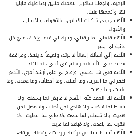
الرحيم، واجعلنا شاكرين لنعمتك مثنين بها عليك قابلين
لها وأتممها علينا.
اللّهم جنبني مُنكرات الأخلاق، والأهواء، والأعمال،
والأدواء.
اللّهم قنعني بما رزقتني، وبارك لي فيه، وإخلف عليّ كل
غائبة لي بخير.
اللّهم إنّي أسألك إيماناً لا يرتد، ونعيماً لا ينفذ، ومرافقة
محمد صلى الله عليه وسلم في أعلى جنة الخلد.
اللّهم قني شر نفسي، وإعزم لي على أرشد أمري، اللّهم
اغفر لي ما أسررت، وما أعلنت، وما أخطأت، وما عمدت، وما
علمت، وما جهلت.
اللّهم لك الحمد كلّه، اللّهم لا قابض لما بسطت، ولا
باسط لما قبضت، ولا هادي لمن أضللت ولا مضل لمن
هديت، ولا مُعطي لما منعت ولا مانع لما أعطيت، ولا
مُقرب لما باعدت، ولا مُباعد لما قربت.
اللّهم أبسط علينا من بركاتك ورحمتك وفضلك ورزقك،