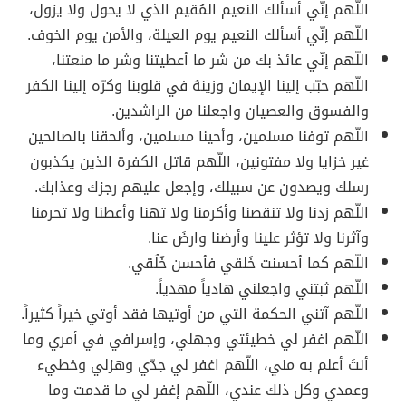
اللّهم إنّي أسألك النعيم المُقيم الذي لا يحول ولا يزول،
اللّهم إنّي أسألك النعيم يوم العيلة، والأمن يوم الخوف.
اللّهم إنّي عائذ بك من شر ما أعطيتنا وشر ما منعتنا،
اللّهم حبّب إلينا الإيمان وزينهُ في قلوبنا وكرّه إلينا الكفر
والفسوق والعصيان واجعلنا من الراشدين.
اللّهم توفنا مسلمين، وأحينا مسلمين، وألحقنا بالصالحين
غير خزايا ولا مفتونين، اللّهم قاتل الكفرة الذين يكذبون
رسلك ويصدون عن سبيلك، وإجعل عليهم رجزك وعذابك.
اللّهم زدنا ولا تنقصنا وأكرمنا ولا تهنا وأعطنا ولا تحرمنا
وآثرنا ولا تؤثر علينا وأرضنا وارضَ عنا.
اللّهم كما أحسنت خَلقي فأحسن خُلُقي.
اللّهم ثبتني واجعلني هادياً مهدياً.
اللّهم آتني الحكمة التي من أوتيها فقد أوتي خيراً كثيراً.
اللّهم اغفر لي خطيئتي وجهلي، وإسرافي في أمري وما
أنتَ أعلم به مني، اللّهم اغفر لي جدّي وهزلي وخطيء
وعمدي وكل ذلك عندي، اللّهم إغفر لي ما قدمت وما