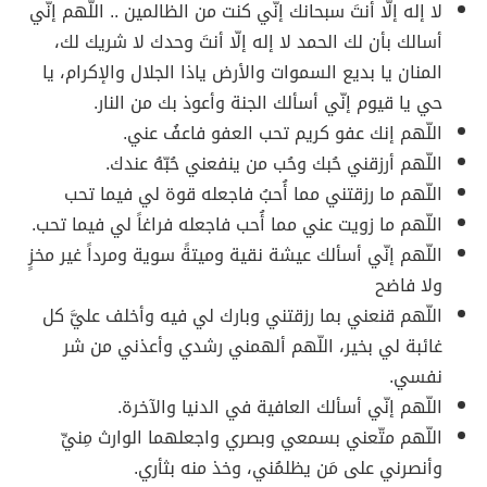
لا إله إلّا أنتَ سبحانك إنّي كنت من الظالمين .. اللّهم إنّي
أسالك بأن لك الحمد لا إله إلّا أنتَ وحدك لا شريك لك،
المنان يا بديع السموات والأرض ياذا الجلال والإكرام، يا
حي يا قيوم إنّي أسألك الجنة وأعوذ بك من النار.
اللّهم إنك عفو كريم تحب العفو فاعفُ عني.
اللّهم أرزقني حُبك وحُب من ينفعني حُبّهُ عندك.
اللّهم ما رزقتني مما أُحبُ فاجعله قوة لي فيما تحب
اللّهم ما زويت عني مما أُحب فاجعله فراغاً لي فيما تحب.
اللّهم إنّي أسألك عيشة نقية وميتةً سوية ومرداً غير مخزٍ
ولا فاضح
اللّهم قنعني بما رزقتني وبارك لي فيه وأخلف عليَّ كل
غائبة لي بخير، اللّهم ألهمني رشدي وأعذني من شر
نفسي.
اللّهم إنّي أسألك العافية في الدنيا والآخرة.
اللّهم متّعني بسمعي وبصري واجعلهما الوارث مِنيِّ
وأنصرني على مَن يظلمُني، وخذ منه بثأري.