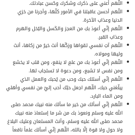
اللّهم أعني على ذكرك وشكرك وحُسن عبادتك.
اللّهم أحسن عاقبتنا في الأمور كلّها، وأجرنا من خزي
الدنيا وعذاب الآخرة.
اللّهم إنّي أعوذ بكِ من العجز والكَسل والبُخل والهرم
وعذاب القبر.
اللّهم آتِ نفسي تقواها وزكّها أنتَ خيرُ من زكاها، أنتَ
وليها ومولاه.
اللّهم إنّي أعوذ بك من علمٍ لا ينفع، ومن قلب لا يخشع
ومن نفس لا تشبع، ومن دعوة لا تستجاب لها.
اللّهم إنّي أسئلك حبك وحب من يُحبك والعمل الذي
يبلّغني حبك، اللّهم اجعل حبّك أحب إليّ من نفسي وأهلي
ومن الماء البارد.
اللّهم إنّي أسألك من خير ما سألك منه نبيك محمد صلى
الله عليه وسلم ونعوذ بك من شر ما إستعاذ منه نبيك
محمد صلى الله عليه وسلم، وأنتَ المستعان وعليك البلاغ
ولا حول ولا قوة إلّا بالله، اللّهم إنّي أسألك علماً نافعاً