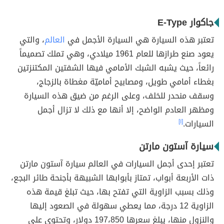
جاكوار E-Type
تعتبر هذه السيارة هي السيارة الأجمل في
العالم
، والتي
يعود صنع طرازها للعام 1961 ميلادي، وهي تملك تصميماً
رائعاً، حيث يشبه الشبك الأمامي فيها الشفتين المكتنزتين
بغطاء أمامي طويل، ومصابيح أماميّة مغطاة بالزجاج،
وسقف منحدر للخلف، وعلى الرغم من ضيق هذه السيارة
ومظهر العادم الواضح، إلا أنها مع ذلك لا تزال أجمل
السيارات.
[١]
سيارة آستون مارتن
تعتبر إحدى أجمل السيارات في العالم سيارة آستون مارتن
ذات الأربعة أبواب، تمتاز بأبوابها الشبيهة بأجنحة طائر البجع،
وذلك بسبب الزاوية التي تفتح بها، حيث تبلغ قيمة هذه
الزاوية 12 درجة، مما يعطي سهولة في الصعود إليها
والنزول منها، يبلغ سعرها 197،850 دولار، وتحتوي على