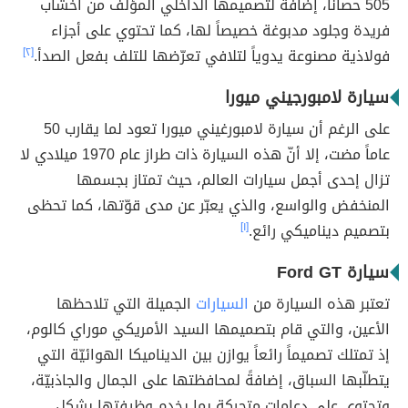
505 حصاناً، إضافةً لتصميمها الداخلي المؤلف من أخشاب
فريدة وجلود مدبوغة خصيصاً لها، كما تحتوي على أجزاء
فولاذية مصنوعة يدوياً لتلافي تعرّضها للتلف بفعل الصدأ.
[٢]
سيارة لامبورجيني ميورا
على الرغم أن سيارة لامبورغيني ميورا تعود لما يقارب 50
عاماً مضت، إلا أنّ هذه السيارة ذات طراز عام 1970 ميلادي لا
تزال إحدى أجمل سيارات العالم، حيث تمتاز بجسمها
المنخفض والواسع، والذي يعبّر عن مدى قوّتها، كما تحظى
بتصميم ديناميكي رائع.
[١]
سيارة Ford GT
تعتبر هذه السيارة من
السيارات
الجميلة التي تلاحظها
الأعين، والتي قام بتصميمها السيد الأمريكي موراي كالوم،
إذ تمتلك تصميماً رائعاً يوازن بين الديناميكا الهوائيّة التي
يتطلّبها السباق، إضافةً لمحافظتها على الجمال والجاذبيّة،
وتحتوي على دعامات متحركة بما يخدم وظيفتها بشكلٍ