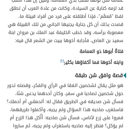
عمامة مثل لونها فلُقِّب بذي العمامة، وقيل إن هذا اللقب
قد لزمه كناية عن السيادة، وكانت من عادة العرب أن تطلق
لفظ "مُعمَّم"، فإذا أطلقته على فرد من أفراد قبيلة ما،
قصدت بذلك أن كل جناية يجنيها الجاني من تلك القبيلة هي
معصوبة برأسه، وقد خطب الخليفة عبد الملك بن مروان ابنة
سعيد بن العاص، فأجابه أخوها ببيت من الشعر قال فيه:
فتاةٌ أبوها ذو العمامة
وابنه أخوها فما أكفاؤها بكثي
ر
[٢]
قصة وافق شن طبقة
هو مثل يقال لشخصين اتفقا في الرأي والفكر، وقصته تدور
حول شخصين تصاحبا في سفر، وكان أحدهما يدعى شنًا،
فسأل شن صديقه في الطريق فقال له: أتحملني أم أحملك؟
فاستغرب صاحبه هذا السؤال ولم يجبه، وأكملوا طريقهما،
فمروا على زرع لأناس، فسأل شن صاحبه: أَأُكل هذا الزرع أم
لم يؤكل؟ فنظر إليه صاحبه باستغراب ولم يجبه، ثم ساروا