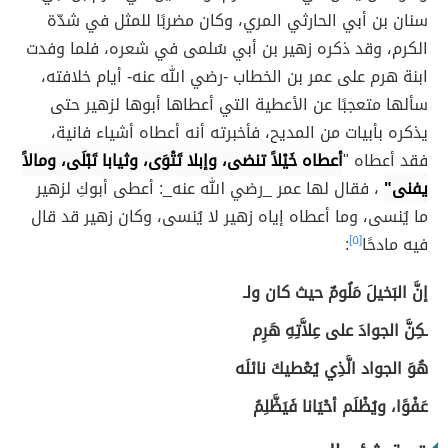
سنان بن أبي الحارثي المري، وكان مضربًا للمثل في شدّة
الكرم، وقد ذكره زهير بن أبي سُلمى في شعره، فلما وفدت
ابنة هرم على عمر بن الخطاب -رضي الله عنه- أيام خلافته،
سألها متعجبًا عن الأعطية التي أعطاها أبوها لزهير حتى
يذكره بأبيات من المديح، فأخبرته أنه أعطاه أشياء فانية،
فقد أعطاه "
أعطاه خَيْلاً تنضى، وإبلا تَتْوَى، وثيابا تَبْلَى، ومالاً
يفنى"
، فقال لها عمر _رضي الله عنه_: أعطى أبوكِ لزهير
ما يُنسى، وما أعطاه إياه زهير لا يُنسى، وكان زهير قد قال
فيه مادحًا
[٥]
:
إنَّ البَخيلَ مَلُومٌ حيث كان ولـ
ـكِنَّ الجوادَ على عِلاَّتِهِ هَرِم
هُوَ الجواد الَّذِي يُعْطيكَ نائلَه
عَفْوًا، ويُظْلَم أحْيَانا فَيَظَّلِمُ