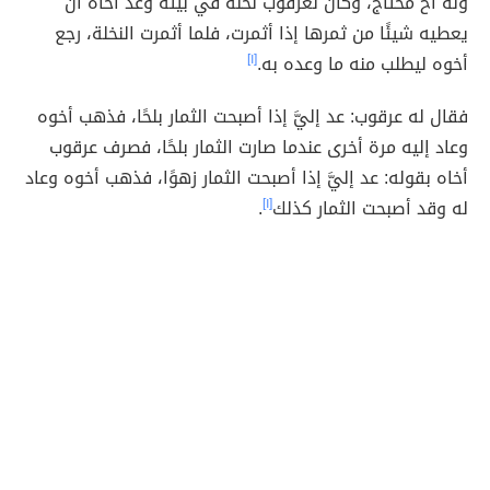
وله أخ محتاج، وكان لعرقوب نخلة في بيته وعد أخاه أن
يعطيه شيئًا من ثمرها إذا أثمرت، فلما أثمرت النخلة، رجع
أخوه ليطلب منه ما وعده به.
[١]
فقال له عرقوب: عد إليَّ إذا أصبحت الثمار بلحًا، فذهب أخوه
وعاد إليه مرة أخرى عندما صارت الثمار بلحًا، فصرف عرقوب
أخاه بقوله: عد إليَّ إذا أصبحت الثمار زهوًا، فذهب أخوه وعاد
له وقد أصبحت الثمار كذلك
[١]
.