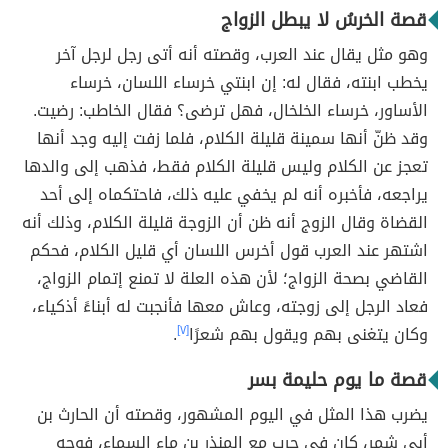
قصة الخرسُ لا يبطل الزواج
وهو مثل يقال عند العرب، وقصته أنه أتى رجل لرجل آخر
يخطب ابنته، فقال له: إن ابنتي خرساء اللسان، خرساء
الأساور، خرساء الخلخال، فهل ترضى؟ فقال الخاطب: رضيت.
وقد ظنّ أنها سمينة قليلة الكلام، فلما زفت إليه وجد أنها
تعجز عن الكلام وليس قليلة الكلام فقط، فذهب إلى والدها
يراجعه، فأخبره أنه لم يخفي عليه ذلك، فاحتكماه إلى أحد
القضاة وقال الزوج أنه ظن أن الزوجة قليلة الكلام، وذلك أنه
اشتهر عند العرب قول أخرس اللسان أي قليل الكلام، فحكم
القاضي بصحة الزواج؛ لأن هذه العلة لا تمنع إتمام الزواج،
فعاد الرجل إلى زوجته، وعاش معها فأنجبت له أبناءً أذكياء،
وكان يتغنى بهم ويقول بهم شعرًا
[٧]
.
قصة ما يوم حليمة بسر
يضرب هذا المثل في اليوم المشهور، وقصته أن الحارث بن
أبي شمر، كان في حرب مع المنذر بن ماء السماء، فوجه