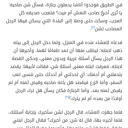
في الطريق فوجدوا أناسًا يحملون جنازة، فسأل شن صاحبه:
يا تُرى أحيٌّ صاحب النعش أم ميت؟ فتعجب صديقه كل
العجب، وسكت حتى وصلا إلى البلدة التي يسكن فيها الرجل
المصاحب لشن
[٣]
.
فدعاه للعشاء عنده في المنزل، ولما دخل الرجل إلى بيته
ذهب لابنته؛ ليطلب منها أن تعد طعامًا لهما، وأخبرها أن
هذا الرجل يسأل أسئلة غريبة وبدون معنى، وحكى القصة
لابنته، فعرفت ابنته معنى أسئلة شن، فقالت لأبيها: يقصد
بتحملني أم أحملك: أي تحدثني أم أحدثك حتى ننسى تعب
السفر، وأما الزرع فيقصد هل باعه صاحبه وقبض ثمنه أم لم
يقبض ثمنه بعد، وأما الجنازة فكان يسأل هل ترك الرجل
أولادًا من بعده أم لم يترك؟
[٣]
فلما جهزت العشاء، قال الرجل لشن سأخبرك بإجابة أسئلتك،
فلما أخبره بها، قال له شن: من أخبرك؟ فقال الرجل ابنتي