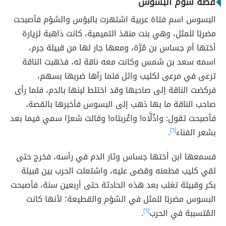
قصة شؤم البسوس
البسوس اسم فتاة عربية اشتهرت بالبؤس والشؤم فأصبحت
مضربًا للمثل، وهي بنت منقذ التميمية، كانت ذاهبة لزيارة
أختها أم جساس بن مُرَّة، ومعها جار لها من قبيلة جرم،
اسمه سعد بن شمس وكانت معه ناقة له، فذهبت الناقة
ترعى في مرعى لكليب وائل فلما رآها ضربها بسهم،
فركضت الناقة إلى صاحبها وقد اختلط لبنها بالدم، فلما رأى
صاحب الناقة ما بها ذهب إلى البسوس فأخبرها بالقصة،
فأصبحت تقول: واذُلَّاه! واغُربتاه! وقالت شعرًا سمي فيما بعد
بشعر الفناء
[٦]
.
فسمعها ابن أختها جساس وثار الدم في رأسه، فخرج حتى
لقي كليب فطعنه وقضى عليه، واشتعلت الحرب بين قبيلة
بكر وقبيلة تغلب بعد هذه الحادثة حتى أربعين سنة، فأصبحت
البسوس مضربًا للمثل في الشؤم والقطيعة؛ لأنها كانت
المُتسببة في الحرب
[٦]
.