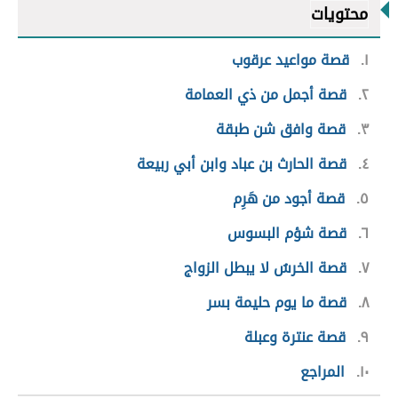
محتويات
١
قصة مواعيد عرقوب
٢
قصة أجمل من ذي العمامة
٣
قصة وافق شن طبقة
٤
قصة الحارث بن عباد وابن أبي ربيعة
٥
قصة أجود من هَرِم
٦
قصة شؤم البسوس
٧
قصة الخرسُ لا يبطل الزواج
٨
قصة ما يوم حليمة بسر
٩
قصة عنترة وعبلة
١٠
المراجع