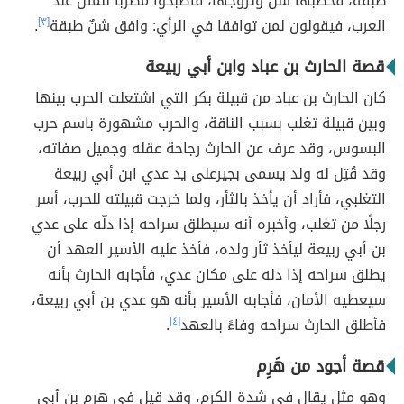
طبقة، فخطبها شن وتزوجها، فأصبحوا مضربًا للمثل عند
العرب، فيقولون لمن توافقا في الرأي: وافق شنٌ طبقة
[٣]
.
قصة الحارث بن عباد وابن أبي ربيعة
كان الحارث بن عباد من قبيلة بكر التي اشتعلت الحرب بينها
وبين قبيلة تغلب بسبب الناقة، والحرب مشهورة باسم حرب
البسوس، وقد عرف عن الحارث رجاحة عقله وجميل صفاته،
وقد قُتِل له ولد يسمى بجيرعلى يد عدي ابن أبي ربيعة
التغلبي، فأراد أن يأخذ بالثأر، ولما خرجت قبيلته للحرب، أسر
رجلًا من تغلب، وأخبره أنه سيطلق سراحه إذا دلّه على عدي
بن أبي ربيعة ليأخذ ثأر ولده، فأخذ عليه الأسير العهد أن
يطلق سراحه إذا دله على مكان عدي، فأجابه الحارث بأنه
سيعطيه الأمان، فأجابه الأسير بأنه هو عدي بن أبي ربيعة،
فأطلق الحارث سراحه وفاءً بالعهد
[٤]
.
قصة أجود من هَرِم
وهو مثل يقال في شدة الكرم، وقد قيل في هرم بن أبي