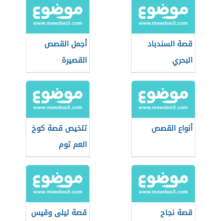
قصة السندباد
أجمل القصص
البحري
القصيرة
أنواع القصص
تلخيص قصة كوخ
العم توم
قصة نجاح
قصة ليلى وقيس