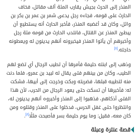
المنذر إلى الحرث بجيش يقارب المئة ألف مقاتل، فخاف
الحارث على قومه، فجاءه رجل يدعى شمر بن عمر بن بكر بن
وائل، وكان قد أغضبه المنذر، فأخبر الحارث أنه يستطيع أن
يبطئ المنذر عن القتال، فانتدب الحارث من قومه مئة رجل
وأخبرهم أن يأتوا المنذر فيخبرونه أنهم يدينون له ويعطونه
حاجته.
[٨]
وذهب إلى ابنته حليمة فأمرها أن تطيب الرجال أي تضع لهم
الطيب، وكان من بينهم فتى يقال له لبيد بن عمرو، فلما دنت
منه لتطيبه قبلها، فضربته وبكت وخرجت إلى أبيها، فشكت
له: فأخبرها أن تسكت حتى يعود الرجال من الحرب، لأن هذا
الفتى أذكاهم، فذهبوا إلى المنذر وأخبروه أنهم يدينون له،
وانتظروا حتى غفل الحرس، فدخلوا على المنذر وقتلوه ومن
كان معه، فقيل: وما يوم حليمة بسر فأصبحت مثلًا
[٨]
.
قصة عنترة وعبلة