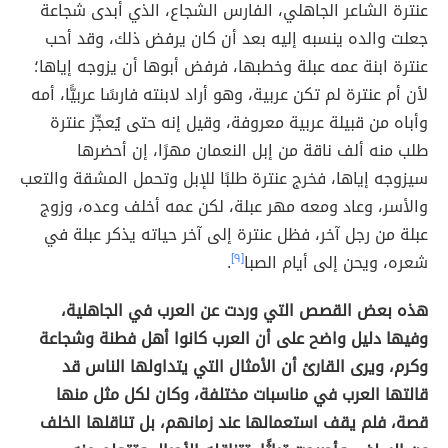
عنترة الشاعر الجاهلي، الفارس الشجاع، الذي أبدى شجاعة
جعلت والده ينسبه إليه بعد أن كان يرفض ذلك، وقد أحب
عنترة ابنة عمه عبلة وخطبها، فرفض أبوها أن يزوجه إياها؛
لأن أم عنترة لم تكن عربية، وهو أراد لابنته فارسًا عربيًّا، أمه
وأباه من قبيلة عربية معروفة، وقيل إنه حتى يُعجِّز عنترة
طلب منه ألف ناقة من إبل النعمان مهرًا، إن أحضرها
سيزوجه إياها، فخرج عنترة طلبًا للإبل وتحمل المشقة والتعب
والأسر، وعاد ومعه مهر عبلة، لكن عمه أخلف وعده، وزوج
عبلة من رجل آخر، فظل عنترة إلى آخر حياته يذكر عبلة في
شعره، ويحن إلى أيام الصبا
[٩]
.
هذه بعض القصص التي وردت عن العرب في الجاهلية،
وفيها دليل واضح على أن العرب كانوا أهل فطنة وشجاعة
وكرم، ويرى القارئ أن الأمثال التي يتداولها الناس قد
قالتها العرب في مناسبات مختلفة، وكان لكل مثل منها
قصة، فلم يقف استعمالها عند زمانهم، بل تناقلها الخلف