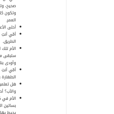
صحيح، وتس
وتكون كا
العمر.
أحلى الأع
أمّي أنتِ
الطريق.
الأم تلك ا
ستبقى مثا
وأودى بنا 
أمّي أنتِ
الطهارة وا
هل تعلمين
والأب؟ أحب
الأم في ك
بساتين ال
يحيط بها،