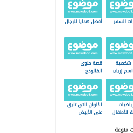
ات السفر
أفضل هدايا للرجال
 شخصية
قصة حلوى
اسم زرياب
الفالوذج
رياضيات
الألوان التي تليق
 للأطفال
على الأبيض
والأسود
ت منوعة