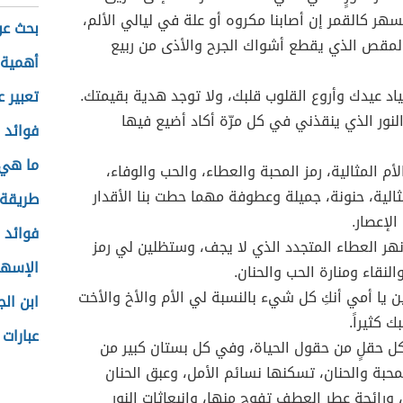
هر كالقمر إن أصابنا مكروه أو علة في ليالي الألم،
بحث عن
لمقص الذي يقطع أشواك الجرح والأذى من ربيع
أهمية 
ياد عيدك وأروع القلوب قلبك، ولا توجد هدية بقيمتك.
تعبير 
 النور الذي ينقذني في كل مرّة أكاد أضيع فيها
فوائد 
ما هي 
لأم المثالية، رمز المحبة والعطاء، والحب والوفاء،
لية، حنونة، جميلة وعطوفة مهما حطت بنا الأقدار
طريقة 
الإعصار.
فوائد 
 نهر العطاء المتجدد الذي لا يجف، وستظلين لي رمز
الإسها
لنقاء ومنارة الحب والحنان.
 يا أمي أنكِ كل شيء بالنسبة لي الأم والأخ والأخت
ابن ال
ك كثيراً.
عبارات
ل حقلٍ من حقول الحياة، وفي كل بستان كبير من
محبة والحنان، تسكنها نسائم الأمل، وعبق الحنان
 ورائحة عطر العطف تفوح منها، وانبعاثات النور