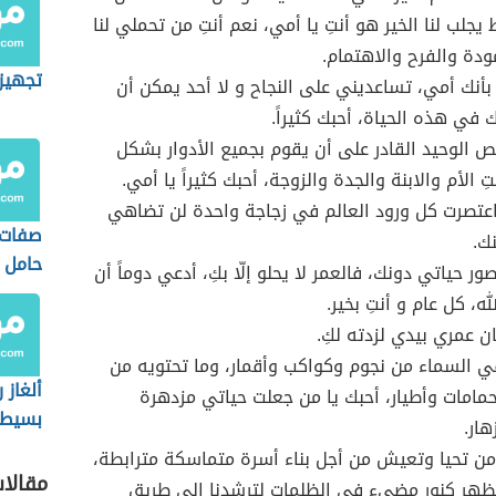
يجلب لنا الخير هو أنتِ يا أمي، نعم أنتِ من تحملي لنا
ودة والفرح والاهتمام.
تجهيز
 بأنك أمي، تساعديني على النجاح و لا أحد يمكن أن
 في هذه الحياة، أحبك كثيراً.
ص الوحيد القادر على أن يقوم بجميع الأدوار بشكل
ِ الأم والابنة والجدة والزوجة، أحبك كثيراً يا أمي.
اعتصرت كل ورود العالم في زجاجة واحدة لن تضاهي
صفات
ك.
حامل 
صور حياتي دونك، فالعمر لا يحلو إلّا بكِ، أدعي دوماً أن
ه، كل عام و أنتِ بخير.
ان عمري بيدي لزدته لكِ.
ي السماء من نجوم وكواكب وأقمار، وما تحتويه من
ألغاز 
مامات وأطيار، أحبك يا من جعلت حياتي مزدهرة
بسيطة
هار.
ن تحيا وتعيش من أجل بناء أسرة متماسكة مترابطة،
مقالا
هر كنورٍ مضيء في الظلمات لترشدنا إلى طريق