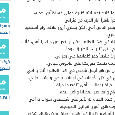
ا كانت نعم الله كثيرة حولي فستظلّين أجملها.
اً باهراً أنار الدرب من عثراتي.
مسجات
 بنظر الناس أمي، لكن بنظري أروع ملاك، ولو أستطيع
الجمع
مري.
غة في هذا العالم يمكن أن تعبر عن حبك يا أمي، فأنتِ
 التي تنير لي الطريق دوماً.
لاً صادقاً حفر كلماتها على زفراتي.
كيف ت
نسمة طبعت صورتها على قاموس حياتي.
لصديق
ن من هو أجمل شخص في هذا العالم؟ أنتِ يا أمي،
ي في كل الأوقات في أوقات نجاحي وأوقات حزني.
حياة بدونك يا أمي تنقصها حياة.
م وأنت خير العطايا وأكبر النِعم.
النظا
 هذه الحياة له تأثير على شخصيتي سواكِ يا أمي.
مة هي أقوى قوانين الطبيعية.
 الله نعم كثيرة في هذه الحياة، ولكن هناك شخص