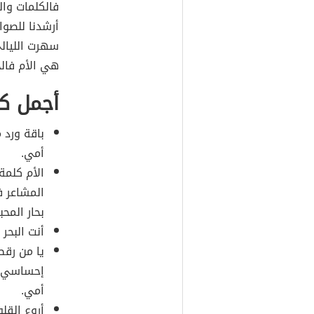
فالكلمات وا
أرشدنا للصوا
سهرت الليال
هي الأم فال
أجمل كل
باقة ورد 
أمي.
الأم كلمة
المشاعر 
بحار المح
أنت البحر
يا من رق
إحساسي ب
أمي.
أروع القل