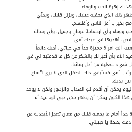
هديك زهرة الحب والوفاء.
طهر ذلك الذي تخفيه عينيك، ويزيّن قلبك، ويحلّي
تِ بخير يا أعز الناس وأغلاهم.
ب ووفاء وأي ابتسامة عرفانٍ وجميل، وأي رسالة
لاص، أهديها في عيدك أمي.
د، أنتِ امرأة مميزة جداً في حياتي، أحبك دائماً.
يد الأم بأن أعبر لكِ بالشكر عن كل ما قدمتيه لي في
 شيء تفعليه من أجل بقائنا.
تُ يا أمي فسأبقى ذلك الطفل الذي لا يرى اتّساع
 بين يديك.
يوم يمكن أن أقدم لكِ الهدايا والزهور ولكن لا يوجد
ذا الكون يمكن أن يظهر مدى حبي لكِ، عيد أم
ة جداً أمام ما يحمله قلبك من معان تعجز الأبجدية عن
دمت بصحة يا حبيبتي.