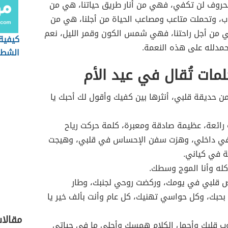
لحروف لن تكفي، فهي من أنار طريق حياتنا، هي من
ب، وتحملت متاعب ومصاعب الحياة من أجلنا، هي من
ي من أجل راحتنا، فهي شمس الكون وقمر الليل، نعم
كيفية
حمدلله على هذه النعمة.
الشطر
مات تُقال في عيد الأم
من حديقة قلبي، أنثرها بين كفيك وأقول لك أحبك يا
 رائعة، عظيمة صادقة ومعبرة، كلمة حركت رياح
في داخلي، وهزت سفن الإحساس في قلبي، وهيجت
بة في كياني.
 كله وأنا الموج وسطك.
ص قلبي في يومك، وركضت روحي لجنبك، وطار
حبك، وكل حواسي تهنيك، كل عام وأنت بألف خير يا
مقالا
وب قلبك وأجمل الكلام همسك وأحلى ما في حياتي