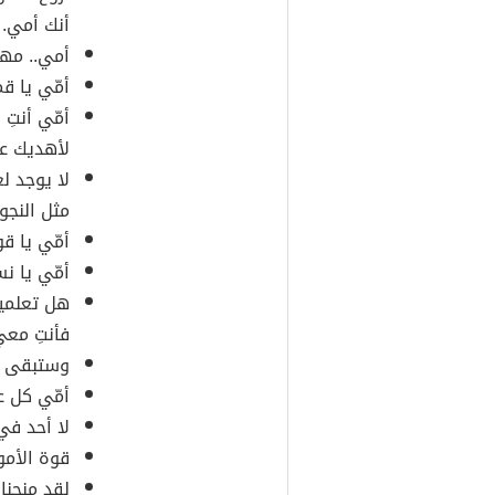
أنك أمي.
أمي.. مهم
أمّي يا قمر
أمّي أنتِ
لأهديك ع
لا يوجد ل
مثل النجوم
أمّي يا قو
أمّي يا 
هل تعلمي
فأنتِ مع
وستبقى ال
أمّي كل عا
لا أحد في
قوة الأمو
لقد منحنا