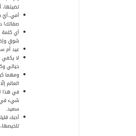
تضيئها، أ
أمي..أيّ 
صفاتك! دم
أي كلمة ح
شوقٍ وإخ
عيد أم سعي
لا يكفي ع
حياتي وكل
ومهما كبر
العالم إلّا
في هذا ال
شيء في ه
سعيد.
أحبك قليل
تلخيصها، 