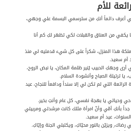
ائعة للأم
ي أعرف دائماً أنكِ من سترسمي البسمة علي وجهي،
ا يكفي من العناق والقبلات لكي تظهر لكِ كم أنا
 ملكة هذا المنزل، شكراً على كل شيء قدمتيه لي منذ
 أم سعيد.
أرى وجهكِ الحبيب يُنير ظلمة المكان، يا نبض الروح،
، يا ترتيلة الصباح وأنشودة السلام.
 الرائعة التي لم تكن لي إلا سنداً ودافعاً للنجاح، عيد
وحي وحياتي يا بهجة نفسي، كل عام وأنتِ بخير.
 جداً بأنكِ أمّي وأنّ امرأة مثلك كانت مرشدتي ومربيتي
سنوات، عيد أم سعيد.
 رضاك،ِ ويزيّن بالنور محيّاكِ، ويكتبلي الجنة وإيّاكِ.