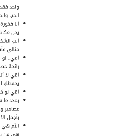
واحد فقط 
الحب والم
أنا فخورة
يحل مكانك
أنتِ الشخ
مثالي فأنت
أمي.. لو 
رائحة حضن
أمّي لا أت
يحفظكِ الل
أمّي لو ك
بعدد ما ف
عصافير وح
بأجمل الأز
الأم هي م
هي من تظ