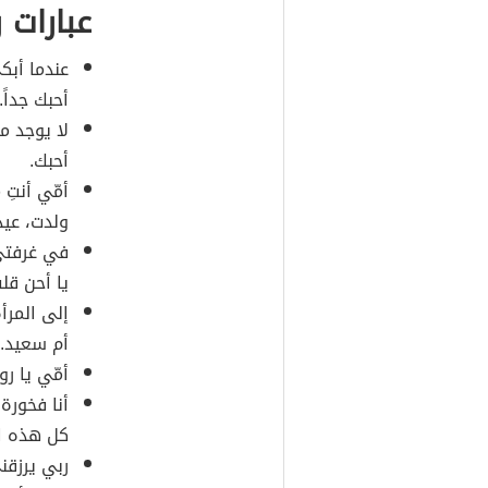
عبارات ر
عندما أبك
أحبك جداً.
لا يوجد م
أحبك.
أمّي أنتِ
ولدت، عيد
في غرفتي 
يا أحن قلب
إلى المرأة
أم سعيد.
أمّي يا ر
أنا فخورة
كل هذه ال
ربي يرزقني