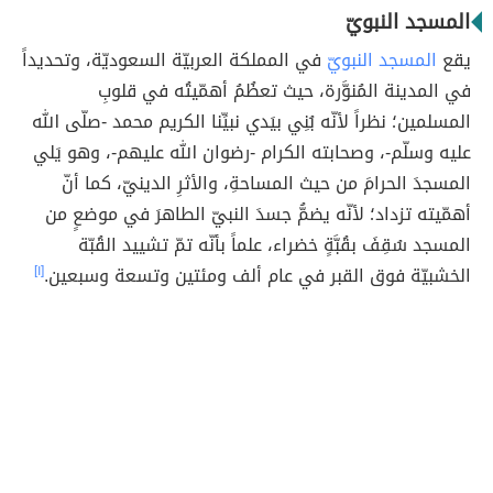
المسجد النبويّ
يقع
المسجد النبويّ
في المملكة العربيّة السعوديّة، وتحديداً
في المدينة المُنوَّرة، حيث تعظُمُ أهمّيتُه في قلوبِ
المسلمين؛ نظراً لأنّه بُنِي بيَدي نبيِّنا الكريم محمد -صلّى الله
عليه وسلّم-، وصحابته الكرام -رضوان الله عليهم-، وهو يَلي
المسجدَ الحرامَ من حيث المساحةِ، والأثرِ الدينيّ، كما أنّ
أهمّيته تزداد؛ لأنّه يضمُّ جسدَ النبيّ الطاهرَ في موضعٍ من
المسجد سُقِفَ بقُبَّةٍ خضراء، علماً بأنّه تمّ تشييد القُبّة
الخشبيّة فوق القبر في عام ألف ومئتين وتسعة وسبعين.
[١]