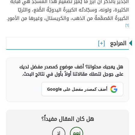
الجدير بالذكر أنّ أبرز ما يُميّزُ تصميمَ هذا المسجدِ هي قبابه
الكثيرة، ولونه، وسجّادتُه الكبيرةُ اليدويّةُ الصُّنع، والثريّا
الكبيرةُ المُصمَّمةُ من الذهب، والكريستال، وغيرها من الأمور.
[٦]
المراجع
هل يعجبك محتوانا؟ أضف موضوع كمصدر مفضل لديك
على جوجل لتصلك مقالاتنا أولاً بأول في نتائج البحث.
أضف كمصدر مفضل على Google
هل كان المقال مفيداً؟
نعم
لا