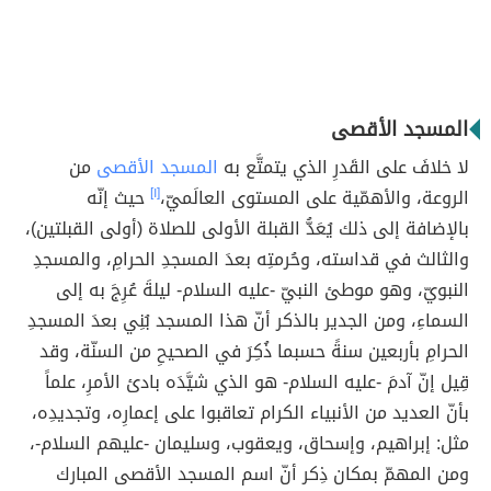
المسجد الأقصى
لا خلافَ على القَدرِ الذي يتمتَّع به
المسجد الأقصى
من
الروعة، والأهمّية على المستوى العالَميّ،
[١]
حيث إنّه
بالإضافة إلى ذلك يُعَدُّ القبلة الأولى للصلاة (أولى القبلتين)،
والثالث في قداسته، وحُرمتِه بعدَ المسجدِ الحرامِ، والمسجدِ
النبويّ، وهو موطئ النبيّ -عليه السلام- ليلةَ عُرِجَ به إلى
السماءِ، ومن الجدير بالذكر أنّ هذا المسجد بُنِي بعدَ المسجدِ
الحرامِ بأربعين سنةً حسبما ذُكِرَ في الصحيحِ من السنّة، وقد
قِيل إنّ آدمَ -عليه السلام- هو الذي شيَّدَه بادئ الأمرِ، علماً
بأنّ العديد من الأنبياء الكرام تعاقبوا على إعمارِه، وتجديدِه،
مثل: إبراهيم، وإسحاق، ويعقوب، وسليمان -عليهم السلام-،
ومن المهمّ بمكان ذِكر أنّ اسم المسجد الأقصى المبارك