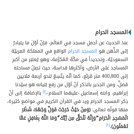
المسجد الحرام
عندَ الحديث عن أجملِ مسجد في العالَم، فإنّ أوّلَ ما يتبادرُ
إلى الذِّهن هو
المسجد الحرام
الواقع في المملكة العربيّة
السعوديّة، وتحديداً في مكّةَ المُكرَّمة، وهو يُعتبَر من أكبرِ
المساجد على الأرض، وأكثرِها قداسة، حيث تصِلُ مساحته
إلى 400,800 متر مُربَّع، كما أنّه يتّسِعُ لنحو أربعة ملايين
مُصَلٍّ، ومن الجدير بالذكر أنّ أوّل من رفع بُنيانه هو سيّدنا
إبراهيم، وابنه إسماعيل -عليهما السلام-،
[١]
بالإضافة إلى أنّ
ذِكر المسجد الحرام ورد في القرآن الكريم في مواضع كثيرة،
منها قولُه تعالى:
(وَمِنْ حَيْثُ خَرَجْتَ فَوَلِّ وَجْهَكَ شَطْرَ
الْمَسْجِدِ الْحَرَامِ ۖ وَإِنَّهُ لَلْحَقُّ مِن رَّبِّكَ ۗ وَمَا اللَّهُ بِغَافِلٍ عَمَّا
تَعْمَلُونَ)
،
[٢]