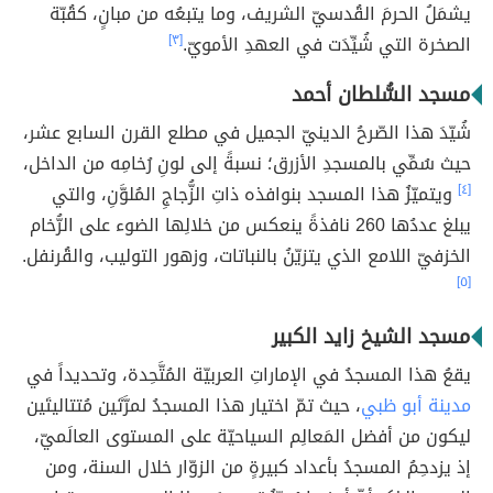
يشمَلُ الحرمَ القُدسيّ الشريف، وما يتبعُه من مبانٍ، كقُبّة
الصخرة التي شُيِّدَت في العهدِ الأمويّ.
[٣]
مسجد السُّلطان أحمد
شُيّدَ هذا الصّرحُ الدينيّ الجميل في مطلع القرن السابع عشر،
حيث سُمِّي بالمسجدِ الأزرق؛ نسبةً إلى لونِ رُخامِه من الداخل،
[٤]
ويتميّزُ هذا المسجد بنوافذه ذاتِ الزُّجاجِ المُلوَّنِ، والتي
يبلغ عددُها 260 نافذةً ينعكس من خلالِها الضوء على الرُّخام
الخزفيّ اللامع الذي يتزيّنُ بالنباتات، وزهور التوليب، والقُرنفل.
[٥]
مسجد الشيخ زايد الكبير
يقعُ هذا المسجدُ في الإماراتِ العربيّة المُتَّحِدة، وتحديداً في
مدينة أبو ظبي
، حيث تمّ اختيار هذا المسجدُ لمرَّتَين مُتتاليتَين
ليكون من أفضل المَعالِم السياحيّة على المستوى العالَميّ،
إذ يزدحِمُ المسجدُ بأعداد كبيرةٍ من الزوّار خلال السنة، ومن