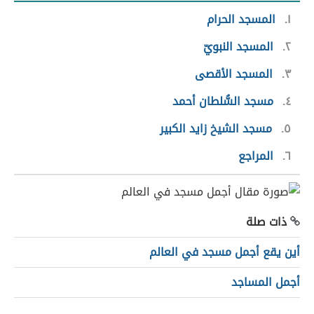
١
المسجد الحرام
٢
المسجد النبويّ
٣
المسجد الأقصى
٤
مسجد السُّلطان أحمد
٥
مسجد الشيخ زايد الكبير
٦
المراجع
ذات صلة
أين يقع أجمل مسجد في العالم
أجمل المساجد