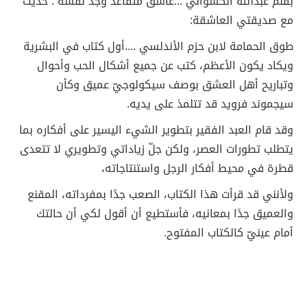
بقلم عبدالله الكسواني ...عاشق متقاعد وجد نفسه : حديث
مع صديقتي العاشقة:
طوق الحمامة لابن حزم الأندلسي ....أول كتاب في البشرية
ويكاد يكون الأعظم، كتب عن جميع أشكال الحب وأحوال
وتباريح أهل العشق بوصف سيكولوجيّ عميق وكأن
سيجموند فرويد قد تتلمذ على يديه.
وقد قام العبد الفقير بتطوير الشيء اليسير على أفكاره بما
يتطلب تطورات العصر، ولكن جلّ زياداتي وتطويري لا تتعدى
قطرة في محيط أفكار الرجل واستنتاجاته،
ولأنني قد قرأت هذا الكتاب، الصعب جدًا بمفرداته، المقنع
والعميق جدًا بمعانيه، فأستطيع أن أقول لكي أن حالتك
أمام عينيّ كالكتاب المفتوح.