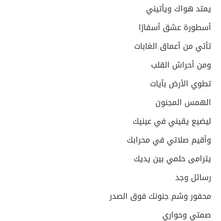
يمتد هواك ويأتيني
أسطورة عشق أسفارًا
تأتي من أعماق الغابات
ومن أحراش القلب
تطوي الأرض بآيات
الهمس المجنون
ليضيع يقيني في عينيك
وأقيم صلاتي في محرابك
يترامى حلمي بين يديك
رسائل وجد
محفور وشم جنونك فوق الصدر
صمتي وحواري