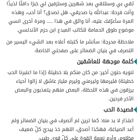
ثقي بي وسنلتقي بعد شهرين وستزفين لي خبرًا دافئًا لذيذًا
وأنت فرحة: عبدالله يا صديقي، هل تصدق؟ أنا أحب، وهذه
المرة سأعرّفك عليه، أنا واثق في هذا ..... ومرة أخرى انسي
موضوع طوق الحمامة للكاتب المبدع ابن حزم الأندلسي.
ملاحظة محرجة: سأنشر ما كتبته أعلاه بعد الشيء اليسير من
التصرف في بنيان الضمائر على صفحتي الخاصة.
كلمة موجهة للعاشقين
تنويه حنون أخير: من كان منكم بلا خطيئة (إذا ما اعتبرنا الحب
خطيئة) فليرمها وليرمني وليرم مليار عاشق لا زالوا أحياء
يرزقون في هذه اللحظة، البعض منهم يتعذبون والبعض
الآخر فرحين.
قصيدة الحب
اعتذار لا بد منه: كما ترين لم أتصرف في بنيان الضمائر ولم
أعد الصياغة، فهكذا أصدق، اللهم خذ بيديّ كلّ ضعيف
مظلوم، وأدم نعمة القوة على كلّ قوي طيب.