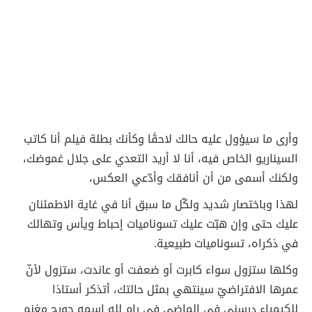
وأرى ما سيؤول عليه حالك لاحقًا وكأنك بطلة فيلم أنا كاتب
السيناريو الخاص فيه، أنا لا أريد التعدي على جلال غموضك،
ولكنك أسمى من أن أنافقك وأدّعي العكس،
لهذا وباختصار شديد ولكّل ما سبق أنا في غاية الاطمئنان
عليك حتى وإن هبّت عليك تسوناميات إحباط ويأس وتهالك
في ذكراه، تسوناميات طبيعية.
وكلها ستزول سواء كابرت أو ضعفت أو عاندت، ستزول لأنّ
عمرها الافتراضيّ سينتهي بمثل حالتك، أتذكر أستاذا
للكيمياء درسني في الماضي في رام لله اسمه جورج مغنم