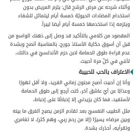
وأثناء شرحه عن مرض الرشح قال: يلزم المريض بدون
استخدام المضادات الحيويّة خمسة أيام ليتماثل للشفاء
ويلزمه إذا استخدمها خمسة أيام أيضا ليبرأ.
المقصود من كلامي بالتأكيد قد وصل إلى ذهنك الواسع من
قبل أن أسوق حكاية الأستاذ جورج، بالمناسبة أنصح وبشدة
عدم قراءة طوق الحمامة لابن حزم الأندلسيّ في حالتك،
لأنني في كلّ مرة أحببت.
الاعتراف بالحب للحبيبة
وأنا إن أحببت أصبح مجنون زماني الفريد، ولا أقل تهورًا
وعذابًا عن أيّ عاشق آخر، كنت أرجع إلى طوق الحمامة
لأستفيد، فما كان يزيدني إلا إحباطًا على إحباط،
مثل الطبيب النفسيّ بعد تقادم الزمن يصبح الفرق ما بينه
وبين مرضاه يسيرًا (إلا من رحم ربي، وهم كثر)، لا تغامري
وتقرأيه، أحذرك بشدة.