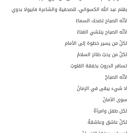
بقلم عبد الله الكسواني، للصحفية والشاعرة فابيولا بدوي
لأنّه الصباح تضحك السماءْ
لأنّه الصباح ينتشي الغناءْ
لكلّ من يسير خطوة إلى الأمام
لكلّ من يحبّ طائرَ السلامْ
تسافر الدروبْ بخفقة القلوبْ
لأنّه الصباحْ
لا شيء يبقى في الزمانْ
سوى الأمانْ
لكل طفل وامرأةْ
لكلّ عاشق وعاشقةْ