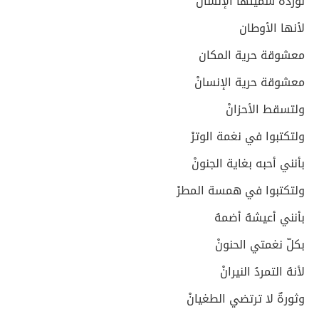
لوردة سميتها الإنسانْ
لأنها الأوطان
معشوقة حرية المكان
معشوقة حرية الإنسانْ
ولتسقط الأحزانْ
ولتكتبوا في نغمة الوترْ
بأنني أحبه بغاية الجنونْ
ولتكتبوا في همسة المطرْ
بأنني أعيشهُ أضمهُ
بكلّ نغمتي الحنونْ
لأنهُ التمردُ النيرانْ
وثورةٌ لا ترتضي الطغيانْ