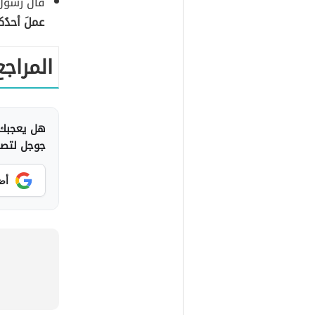
قال رسول 
عملَ أحدُكم
المراجع
هل يعجبك 
جوجل لتصلك
أض