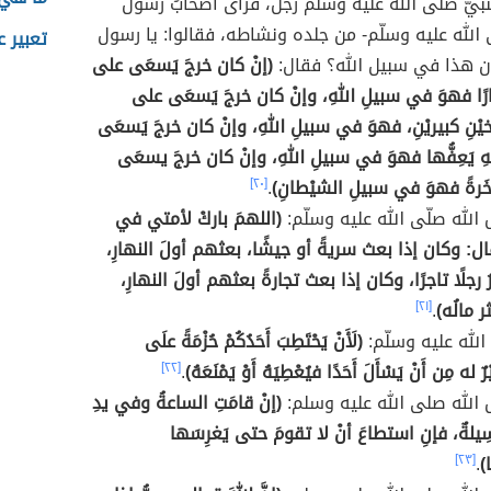
نبيّ صلّى الله عليه وسلّم رجل، فرأى أصحابُ رسول
ى الله عليه وسلّم- من جلده ونشاطه، فقالوا: يا رسول
تعبير 
ان هذا في سبيل الله؟ فقال:
(إنْ كان خرجَ يَسعَى على
غارًا فهوَ في سبيلِ اللهِ، وإنْ كان خرجَ يَسعَى على
خيْنِ كبيريْنِ، فهوَ في سبيلِ اللهِ، وإنْ كان خرجَ يَسعَى
 يَعِفُّها فهوَ في سبيلِ اللهِ، وإنْ كان خرجَ يسعَى
اخَرةً فهوَ في سبيلِ الشيْطانِ)
.
[٢٠]
الله صلّى الله عليه وسلّم:
(اللهمَ باركْ لأمتي في
ال: وكان إذا بعث سريةً أو جيشًا، بعثهم أولَ النهارِ،
رجلًا تاجرًا، وكان إذا بعث تجارةً بعثهم أولَ النهارِ،
 مالُه)
.
[٢١]
الله عليه وسلّم:
(لَأَنْ يَحْتَطِبَ أَحَدُكُمْ حُزْمَةً علَى
رٌ له مِن أَنْ يَسْأَلَ أَحَدًا فيُعْطِيَهُ أَوْ يَمْنَعَهُ)
.
[٢٢]
الله صلى الله عليه وسلم:
(إنْ قامَتِ الساعةُ وفي يدِ
ِيلةٌ، فإنِ استطاعَ أنْ لا تقومَ حتى يَغرِسَها
)
.
[٢٣]