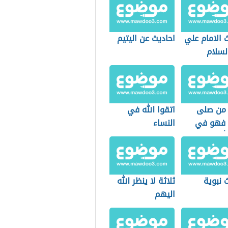
 الامام علي
احاديث عن اليتيم
لسلام
من صلى
اتقوا الله في
 فهو في
النساء
له
 نبوية
ثلاثة لا ينظر الله
اليهم