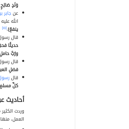
وَلَدٍ صَالِحٍ
عن
جابر بن
الله عليه
ينفعُ)
.
[١٥]
قال رسول 
حديثًا فحفِظ
ورُبَّ حامل
قال رسول 
فضلِ العبادَ
قال
رسول
كلِّ مسلمٍ
أحاديث ع
وردت الكثير 
العمل، منها 