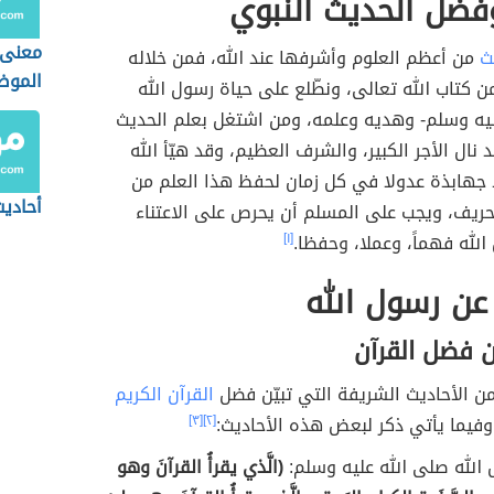
ضل الحديث النبوي
معنى 
ث
من أعظم العلوم وأشرفها عند الله، فمن خلاله
الموض
من كتاب الله تعالى، ونطّلع على حياة رسول الله
ليه وسلم- وهديه وعلمه، ومن اشتغل بعلم الحديث
 نال الأجر الكبير، والشرف العظيم، وقد هيّأ الله
ا جهابذة عدولا في كل زمان لحفظ هذا العلم من
أحاديث
تحريف، ويجب على المسلم أن يحرص على الاعتناء
لله فهماً، وعملا، وحفظا.
[١]
عن رسول الله
ن فضل القرآن
من الأحاديث الشريفة التي تبيّن فضل
القرآن الكريم
وفيما يأتي ذكر لبعض هذه الأحاديث:
[٢]
[٣]
الله صلى الله عليه وسلم:
(الَّذي يقرأُ القرآنَ وهو