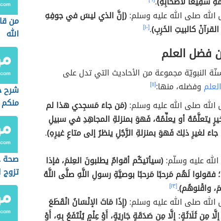
َةِ شَفِيعًا لأَصْحابِهِ)
.
الله صلى الله عليه وسلم:
(إنَّ الذي ليسَ في جوفِهِ
من قال
رآنْ كالبيتِ الخَرِبِ)
.
[١٠]
الله
ن فضل العلم
ّة النبويّة مجموعة من الأحاديث التي تدل على
لعلم
وفضله، منها:
[١١]
شرح ح
منكم م
الله صلى الله عليه وسلم:
(مَن جاءَ مَسجِدي هذا لم
ا لِخيرٍ يتعلَّمُهُ أو يعلِّمُهُ، فَهوَ بمنزلةِ المجاهِدِ في سبيلِ
 جاءَ لغيرِ ذلِكَ فَهوَ بمنزلةِ الرَّجُلِ ينظرُ إلى متاعِ غيرِهِ)
.
صحة ح
الله عليه وسلّم:
(سيأتيكُم أقوامٌ يطلبونَ العِلمَ، فإذا
تزوج ا
قولوا لَهُم مَرحبًا مَرحبًا بوصيَّةِ رسولِ اللَّهِ صلَّى اللَّهُ
استك
مَ، واقْنوهُم)
.
[١٣]
الدين)
الله صلى الله عليه وسلم:
(إِذَا مَاتَ الإنْسَانُ انْقَطَعَ
ِلَّا مِن ثَلَاثَةٍ: إِلَّا مِن صَدَقَةٍ جَارِيَةٍ، أَوْ عِلْمٍ يُنْتَفَعُ بِهِ، أَوْ