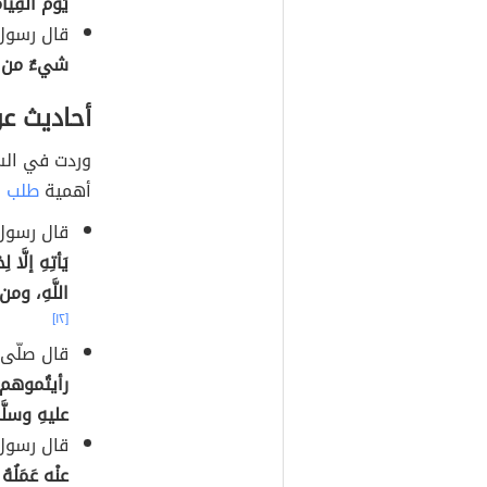
يَومَ القِيام
قال رسول 
شيءٌ من الق
أحاديث ع
وردت في السن
أهمية
طلب ا
قال رسول 
يَأتِهِ إلَّ
اللَّهِ، ومن
[١٢]
قال صلّى 
رأيتُموهم؛ ف
عليهِ وسلَّ
قال رسول 
عنْه عَمَلُهُ إ