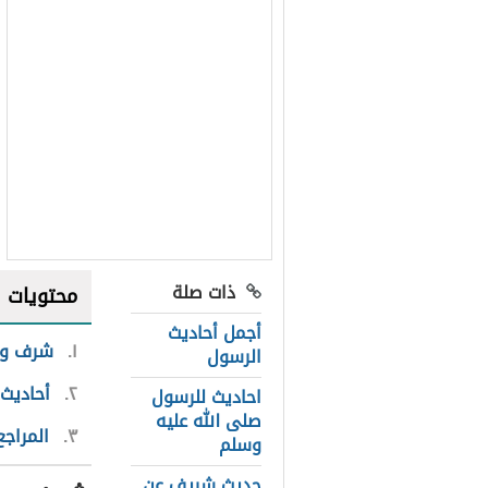
ذات صلة
محتويات
أجمل أحاديث
١
شرف وف
الرسول
٢
أحاديث 
احاديث للرسول
صلى الله عليه
٣
المراجع
وسلم
حديث شريف عن