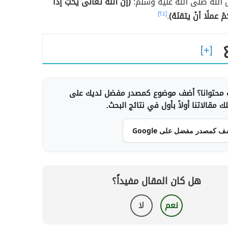
الله صلى الله عليه وسلم:
(إنَّ اللهَ تعالى يحبُّ إذا
ْ عملًا أنْ يتقنَهُ)
.
[٢٤]
محتوانا؟ أضف موضوع كمصدر مفضل لديك على
 مقالاتنا أولاً بأول في نتائج البحث.
ف كمصدر مفضل على Google
هل كان المقال مفيداً؟
نعم
لا