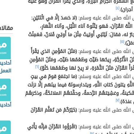
 السَّفَرةِ الكِرامِ البَررةِ، والَّذي يقرأُ القرآنَ وهو عليه
أجران)
.
[٤]
الله صلى الله عليه وسلم:
(لا حَسَدَ إلَّا في اثْنَتَيْنِ:
ُ اللَّهُ القُرْآنَ، فَهو يَتْلُوهُ آناءَ اللَّيْلِ، وآناءَ النَّهارِ،
مقالا
رٌ له، فقالَ: لَيْتَنِي أُوتِيتُ مِثْلَ ما أُوتِيَ فُلانٌ، فَعَمِلْتُ
ْمَلُ)
.
[٥]
الله صلى الله عليه وسلم:
(مَثَلُ المُؤْمِنِ الذي يَقْرَأُ
َلُ الأُتْرُجَّةِ، رِيحُها طَيِّبٌ وطَعْمُها طَيِّبٌ، ومَثَلُ المُؤْمِنِ
أحاديث
َأُ القُرْآنَ مَثَلُ التَّمْرَةِ، لا رِيحَ لها وطَعْمُها حُلْوٌ)
.
[٦]
العمل
الله صلى الله عليه وسلم:
(ما اجتمَعَ قومٌ في بيتٍ
َّهِ يتلونَ كتابَ اللَّهِ، ويتدارسونَهُ فيما بينَهم إلَّا نزلَت
ّكينةُ، وغشِيَتهُمُ الرَّحمةُ، وحفَّتهُمُ الملائكَةُ، وذكرَهُمُ
 عندَهُ)
.
[٧]
أحاديث
الله صلى الله عليه وسلم:
(خَيْرُكُمْ مَن تَعَلَّمَ القُرْآنَ
الله صلى الله عليه وسلم:
(اقْرَؤُوا القُرْآنَ فإنَّه يَأْتي
[٩]