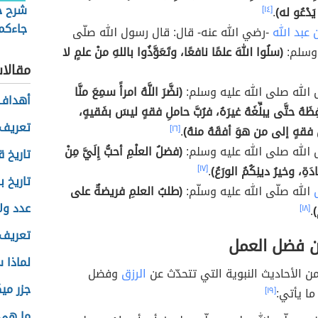
شرح ح
 يَدْعُو له)
.
[١٤]
جاءكم 
 عبد الله
-رضي الله عنه- قال: قال رسول الله صلّى
دينه)
 وسلم:
(سلُوا اللهَ علمًا نافعًا، وتَعَوَّذُوا باللهِ منْ علمٍ لا
مقالا
الله صلى الله عليه وسلم:
(نضَّرَ اللَّهُ امرأً سمِعَ منَّا
أهداف 
َهُ حتَّى يبلِّغَهُ غيرَهُ، فرُبَّ حاملِ فقهٍ ليسَ بفَقيهٍ،
تعريف 
ِ فقهٍ إلى من هوَ أفقَهُ منهُ)
.
[١٦]
الله صلى الله عليه وسلم:
(فضلُ العلْمِ أحبُّ إِلَيَّ مِنْ
تاريخ 
ةِ، وخيرُ دينِكُمُ الورَعُ)
.
[١٧]
تاريخ 
الله صلّى الله عليه وسلّم:
(طلبُ العلمِ فريضةٌ على
عدد ول
)
.
[١٨]
تعريف 
ن فضل العمل
لماذا 
من الأحاديث النبوية التي تتحدّث عن
الرزق
وفضل
جزر ميك
ما يأتي:
[١٩]
ما هي 