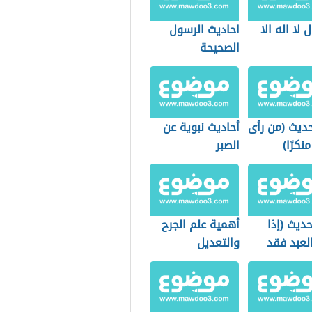
 لا اله الا
احاديث الرسول
الصحيحة
ديث (من رأى
أحاديث نبوية عن
نكرًا)
الصبر
ديث (إذا
أهمية علم الجرح
لعبد فقد
والتعديل
مل نصف