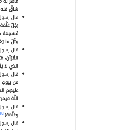
ماهرٌ به مع
شاقٌّ فله 
قال رسول 
رَجُلٌ عَلَّمَه
فَسَمِعَهُ جا
مِثْلَ ما يَع
قال رسول 
القُرْآنَ، مَث
الذي لا يَقْر
قال رسول 
من بيوتِ الل
عليهِم السَ
اللَّهُ فيمَن
قال رسول 
وعَلَّمَهُ)
.
[٨]
قال رسول 