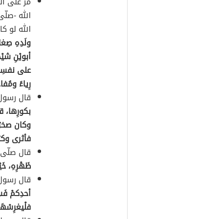
مر على ال
الله -صلّ
الله لو ك
ولَدِهِ صِ
أبويْنِ شيْ
على نفسِهِ
رِياءً ومُف
قال رسول 
بكورِها، ق
وكان صخرُ 
فأثرى وكثر
قال صلّى 
ظَهْرِهِ، خَيْ
قال رسول 
أحدِكمْ فَس
فلْيغرِسْهَا