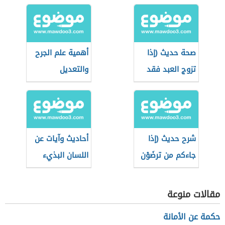
صحة حديث (إذا
أهمية علم الجرح
تزوج العبد فقد
والتعديل
استكمل نصف
الدين)
شرح حديث (إذا
أحاديث وآيات عن
جاءكم من ترضَوْن
اللسان البذيء
دينه)
مقالات منوعة
حكمة عن الأمانة