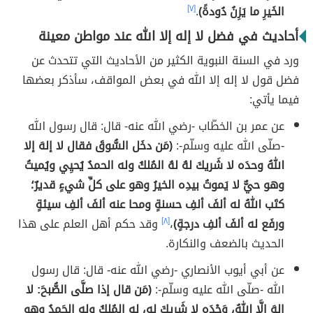
الخَيرِ ما يَزِنُ دُودةً)
.
[٧]
أحاديث في فضل لا إله إلا الله عند مواطن معينة
ورد في السنة النبوية الكثير من الأحاديث التي تتحدث عن
فضل قول لا إله إلا الله في بعض المواقف، سأذكر بعضها
فيما يأتي:
عن عمر بن الخطّاب -رضي الله عنه- قال: قال رسول الله
-صلّى الله عليه وسلّم-:
(مَن دخَل السُّوقَ فقال لا إلهَ إلا
اللهُ وحدَه لا شَريكَ لهُ لهُ المُلكُ وله الحمدُ يُحيِي ويُميتُ
وهو حيٌّ لا يَموتُ بيدِه الخيرُ وهو على كلِّ شيءٍ قديرٌ؛
كتَب اللهُ له ألفَ ألفِ حسنةٍ ومحا عنه ألفَ ألفِ سيئةٍ
ورفَع له ألفَ ألفِ درجةٍ)
،
[٨]
وقد حكم أهل العلم على هذا
الحديث بالضعف والنكارة.
عن أبي أيوب الأنصاري -رضي الله عنه- قال: قال رسول
الله -صلّى الله عليه وسلّم-:
(مَن قال إذا صلَّى الصُّبحَ: لا
إلهَ إلَّا اللهُ، وَحْدَه لا شَريكَ له، له المُلكُ وله الحَمدُ وهو