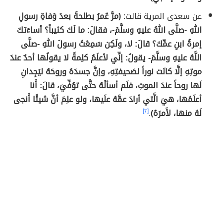
عن سعدى المرية قالت:
(مرَّ عُمرُ بطلحةَ بعدَ وَفاةِ رسولِ
اللهِ -صلَّى اللهُ عليهِ وسلَّمَ-، فقالَ: ما لَكَ كئيباً؟ أساءَتكَ
إمرةُ ابنِ عمِّكَ؟ قالَ: لا، ولَكِن سَمِعْتُ رسولَ اللهِ -صلَّى
اللَّهُ عليهِ وسلَّمَ- يقولُ: إنِّي لأعلَمُ كلِمةً لا يقولُها أحدٌ عندَ
موتِهِ إلَّا كانَت نوراً لصَحيفتِهِ، وإنَّ جسدَهُ وروحَهُ ليَجِدانِ
لَها روحاً عندَ الموتِ، فلَم أسألْهُ حتَّى توُفِّيَ، قالَ: أَنا
أعلَمُها، هيَ الَّتي أرادَ عمَّهُ علَيها، ولو علِمَ أنَّ شيئًا أَنجى
لَهُ منها، لأَمرَهُ)
.
[٢]