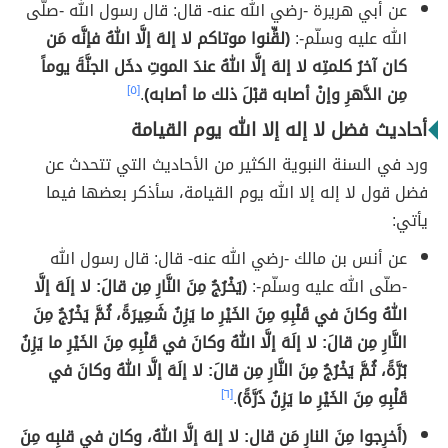
عن أبي هريرة -رضي الله عنه- قال: قال رسول الله -صلّى
الله عليه وسلّم-:
(لقِّنوا موتاكم لا إلهَ إلَّا اللهُ فإنَّه مَن
كان آخرُ كلمتِه لا إلهَ إلَّا اللهُ عندَ الموتِ دخَل الجنَّةَ يوماً
مِن الدَّهرِ وإنْ أصابه قبْلَ ذلك ما أصابه)
.
[٥]
أحاديث فضل لا إله إلا الله يوم القيامة
ورد في السنة النبوية الكثير من الأحاديث التي تتحدث عن
فضل قول لا إله إلا الله يوم القيامة، سأذكر بعضها فيما
يأتي:
عن أنس بن مالك -رضي الله عنه- قال: قال رسول الله
-صلّى الله عليه وسلّم-:
(يَخْرُجُ مِنَ النَّارِ مِن قالَ: لا إلَهَ إلَّا
اللهُ وكانَ في قَلْبِهِ مِنَ الخَيْرِ ما يَزِنُ شَعِيرَةً، ثُمَّ يَخْرُجُ مِنَ
النَّارِ مِن قالَ: لا إلَهَ إلَّا اللهُ وكانَ في قَلْبِهِ مِنَ الخَيْرِ ما يَزِنُ
بُرَّةً، ثُمَّ يَخْرُجُ مِنَ النَّارِ مِن قالَ: لا إلَهَ إلَّا اللهُ وكانَ في
قَلْبِهِ مِنَ الخَيْرِ ما يَزِنُ ذَرَّةً)
.
[٦]
(أَخرِجوا مِنَ النارِ مَن قال: لا إلهَ إلَّا اللهُ، وكان في قلبِه مِنَ