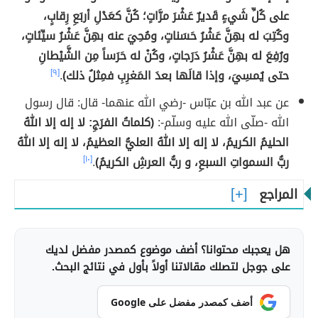
على كُلِّ شَيءٍ قَديرٌ عَشْرَ مرَّاتٍ؛ كُنَّ كعَدْلِ أربَعِ رِقابٍ،
وكُتِبَ له بهِنَّ عَشْرُ حَسَناتٍ، ومُحِيَ عنه بهِنَّ عَشْرُ سيِّئاتٍ،
ورُفِعَ له بهِنَّ عَشْرُ دَرَجاتٍ، وكُنْ له حَرَساً مِن الشَّيْطانِ
حتى يُمسِيَ، وإذا قالَها بعدَ المَغرِبِ فمِثلُ ذلك)
.
[٩]
عن عبد الله بن عبّاس -رضي الله عنهما- قال: قال رسول
الله -صلّى الله عليه وسلّم-:
(كلماتُ الفرَجِ: لا إله إلا اللهُ
الحليمُ الكريمُ، لا إله إلا اللهُ العليُّ العظيمُ، لا إله إلا اللهُ
ربُّ السمواتِ السبعِ، و ربُّ العرشِ الكريمُ)
.
[١٠]
المراجع
هل يعجبك محتوانا؟ أضف موضوع كمصدر مفضل لديك
على جوجل لتصلك مقالاتنا أولاً بأول في نتائج البحث.
أضف كمصدر مفضل على Google