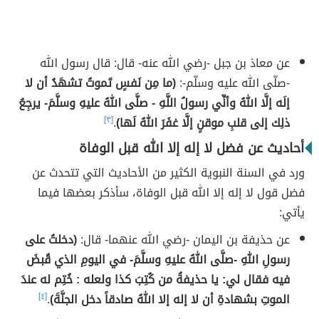
عن معاذ بن جبل -رضي الله عنه- قال: قال رسول الله
-صلّى الله عليه وسلّم-:
(ما مِن نَفسٍ تَموتُ تشهَدُ أن لا
إلَه إلَّا اللهُ وأنِّي رسولُ اللَّهِ - صلَّى اللهُ عليهِ وسلَّمَ- يرجِعُ
ذلِك إلى قلبِ موقنٍ إلَّا غفَرَ اللهُ لَها)
.
[٣]
أحاديث عن فضل لا إله إلا الله قبل الوفاة
ورد في السنة النبوية الكثير من الأحاديث التي تتحدث عن
فضل قول لا إله إلا الله قبل الوفاة، سأذكر بعضها فيما
يأتي:
عن حذيفة بن اليمان -رضي الله عنهما- قال:
(دخلتُ على
رسولِ اللهِ -صلَّى اللهُ عليهِ وسلَّمَ- في اليومِ الذي قُبضَ
فيه فقال لي: يا حذيفةُ من كُتِبَ كذا ولعله : خُتِم له عندَ
الموتِ بشهادةِ أن لا إله إلا اللهُ صادقاً دخل الجنَّةَ)
.
[٤]