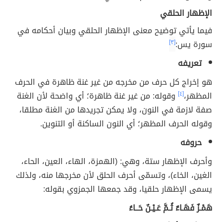
الإظهار الحلقي
فيما يأتي توضيح معنى الإظهار الحلقي وبيان أحكامه في
سورة يس:
[٣]
تعريفه
هو إخراج كل حرف من مخرجه من غير غنة ظاهرة في الحرف
المظهر،
[٤]
وقوله: من غير غنة ظاهرة؛ أي واضحة لأن الغنة
صفة لازمة في النون، ولا يمكن تجريدها من الغنة مطلقا،
وقوله الحرف المظهر؛ أي النون الساكنة أو التنوين.
حروفه
وأحرف الإظهار ستة، وهي: (الهمزة، الهاء، العين، الحاء،
الغين، الخاء)، وتسمّى أحرف الحلق لأن مخرجها منه، ولذلك
يسمى الإظهار حلقيا، وقد جمعها الجمزوي بقوله:
هَمْـزٌ فَهَـاءٌ ثُـمَّ عَـيْـنٌ حَــاءُ