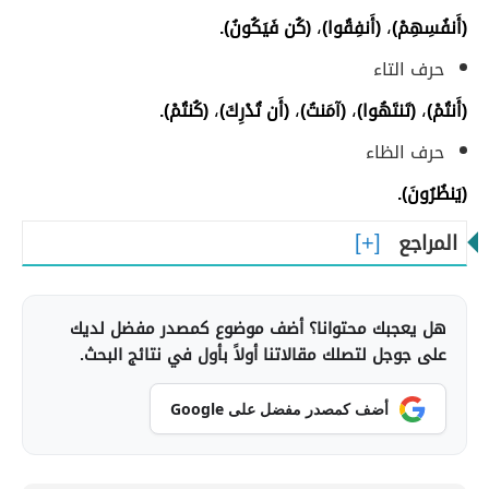
(أَنفُسِهِمْ)
،
(أَنفِقُوا)
،
(كُن فَيَكُونُ).
حرف التاء
(أَنتُمْ)
،
(تَنتَهُوا)
،
(آمَنتُ)
،
(أَن تُدْرِكَ)
،
(كُنتُمْ).
حرف الظاء
(يَنظُرُونَ).
المراجع
هل يعجبك محتوانا؟ أضف موضوع كمصدر مفضل لديك
على جوجل لتصلك مقالاتنا أولاً بأول في نتائج البحث.
أضف كمصدر مفضل على Google