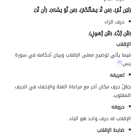
(لَئِن لَّمْ)، (مَن لَّا يَسْأَلُكُمْ)، (مَن لَّوْ يَشَاءُ)، (أَن لَّا).
حرف الراء
(مِّن رَّبٍّ)، (مِّن رَّسُولٍ).
الإقلاب
فيما يأتي توضيح معنى الإقلاب وبيان أحكامه في سورة
يس:
[٣]
تعريفه
جَعْلُ حرفٍ مكان آخر مع مراعاة الغنة والإخفاء في الحرف
المقلوب.
حروفه
الإقلاب له حرف واحد هو الباء.
ضابط الإقلاب