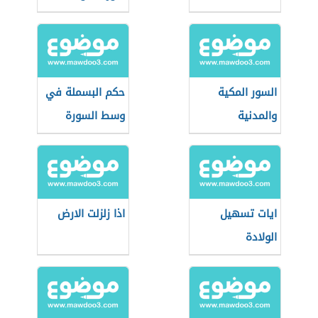
السور المكية
حكم البسملة في
والمدنية
وسط السورة
ايات تسهيل
اذا زلزلت الارض
الولادة