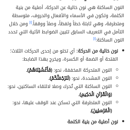
النون الساكنة هي نون خالية عن الحركة، أصلية من بنية
الكلمة، وتكون في الأسماء والأفعال والحروف، متوسطة
ومتطرفة، وهي ثابتة خطاً ولفظاً، وصلاً ووقفاً.
[١]
ومن خلال
التأمل في التعريف السابق تتبين الضوابط الآتية التي تحدد
النون الساكنة:
[١]
نون خالية من الحركة:
أي تخلو من إحدى الحركات الثلاث؛
الفتحة أو الضمة أو الكسرة، ويخرج بهذا الضابط:
النون المتحركة المخففة، نحو:
(
فَأَغْشَيْنَاهُمْ).
النون المشددة، نحو:
(
لَنَرْجُمَنَّكُمْ).
النون الساكنة التي تُحرك وصلا لالتقاء الساكنين، نحو:
(
وَالْقُرْآنِ الْحَكِيمِ).
النون المتطرفة التي تسكن عند الوقف عليها، نحو:
(
الْمُرْسَلِينَ).
نون أصلية من بنية الكلمة