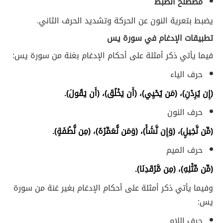
مصطلح الضبط
يضبط بتعرية النون عن الحركة وتشديد الحرف الثاني.
تطبيقات الإدغام في سورة يس
فيما يأتي ذكر أمثلة على أحكام الإدغام بغنة من سورة يس:
حرف الياء
(إِن يُرِدْنِ)، (مَن يُحْيِي)، (أَن يَخْلُقَ)، (أَن يَقُولَ).
حرف النون
(مِّن نَّخِيلٍ)، (وَإِن نَّشَأْ)، (وَمَن نُّعَمِّرْهُ)، (مِن نُّطْفَةٍ).
حرف الميم
(مِّن مِّثْلِهِ)، (مِن مَّرْقَدِنَا).
وفيما يأتي ذكر أمثلة على أحكام الإدغام بغير غنة من سورة
يس:
حرف اللام