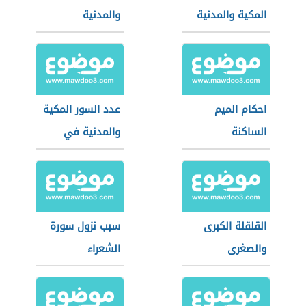
المكية والمدنية
والمدنية
احكام الميم
عدد السور المكية
الساكنة
والمدنية في
القرآن الكريم
القلقلة الكبرى
سبب نزول سورة
والصغرى
الشعراء