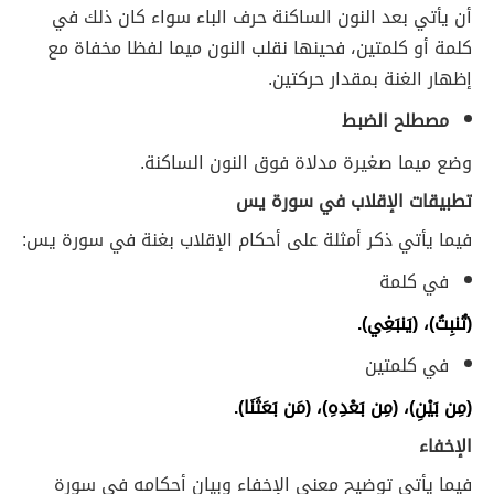
أن يأتي بعد النون الساكنة حرف الباء سواء كان ذلك في
كلمة أو كلمتين، فحينها نقلب النون ميما لفظا مخفاة مع
إظهار الغنة بمقدار حركتين.
مصطلح الضبط
وضع ميما صغيرة مدلاة فوق النون الساكنة.
تطبيقات الإقلاب في سورة يس
فيما يأتي ذكر أمثلة على أحكام الإقلاب بغنة في سورة يس:
في كلمة
(تُنبِتُ)، (يَنبَغِي).
في كلمتين
(مِن بَيْنِ)، (مِن بَعْدِهِ)، (مَن بَعَثَنَا).
الإخفاء
فيما يأتي توضيح معنى الإخفاء وبيان أحكامه في سورة