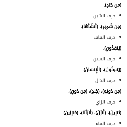
(مِن جُندٍ).
حرف الشين
(مِن شَيْءٍ)، (أَنشَأَهَا).
حرف القاف
(يُنقِذُونِ).
حرف السين
(يَنسِلُونَ)، (الْإِنسَانُ).
حرف الدال
(مِن دُونِهِ)، (جُندٍ)، (مِن دُونِ).
حرف الزاي
(تَنزِيلَ)، (أَنزَلَ)، (أَنزَلْنَا)، (مُنزِلِينَ).
حرف الفاء