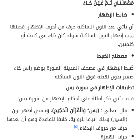
مُهْمَلَـتَـانِ ثُــمَّ غَـيْـنٌ خَــاءُ
ضابط الإظهار
أن يأتي بعد النون الساكنة حرف من أحرف الإظهار، فحينها
يجب إظهار النون الساكنة سواء كان ذلك في كلمة أو
كلمتين.
مصطلح الضبط
ضُبط الإظهار في مصحف المدينة المنورة بوضع رأس خاء
صغير بدون نقطة فوق النون الساكنة.
تطبيقات الإظهار في سورة يس
فيما يأتي ذكر أمثلة على أحكام الإظهار من سورة يس:
قال -تعالى-:
(يس* وَالْقُرْآنِ الْحَكِيمِ)
،
و
حفص أظهر نون
(السين) وذلك اتباعا للرواية، خلافا للقاعدة وهو أن بعدها
حرف من حروف الإدغام.
[٥]
حرف الهمزة