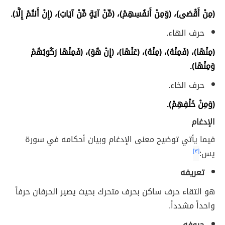
(مِنْ أَقْصَى)، (وَمِنْ أَنفُسِهِمْ)، (مِّنْ آيَةٍ مِّنْ آيَاتِ)، (إِنْ أَنتُمْ إِلَّا).
حرف الهاء.
(مِنْهَا)، (فَمِنْهُ)، (مِنْهُ)، (عَنْهَا)، (إِنْ هُوَ)، (فَمِنْهَا رَكُوبُهُمْ
وَمِنْهَا).
حرف الخاء.
(وَمِنْ خَلْفِهِمْ).
الإدغام
فيما يأتي توضيح معنى الإدغام وبيان أحكامه في سورة
يس:
[٣]
تعريفه
هو التقاء حرف ساكن بحرف متحرك بحيث يصير الحرفان حرفاً
واحداً مشدداً.
حروفه