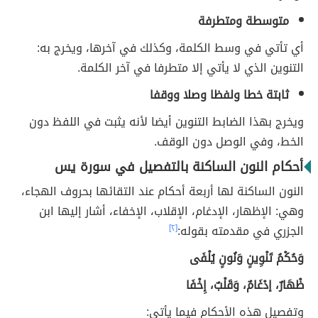
متوسطة ومتطرفة
أي تأتي في وسط الكلمة، وكذلك في آخرها، ويخرج به:
التنوين الذي لا يأتي إلا متطرفا في آخر الكلمة.
ثابتة خطا ولفظا وصلا ووقفا
ويخرج بهذا الضابط التنوين أيضا لأنه يثبت في اللفظ دون
الخط، وفي الوصل دون الوقف.
أحكام النون الساكنة بالتفصيل في سورة يس
النون الساكنة لها أربعة أحكام عند التقائها بحروف الهجاء،
وهي: الإظهار، الإدغام، الإقلاب، الإخفاء، أشار إليها ابن
الجزري في مقدمته بقوله:
[٢]
وَحُكْمُ تَنْوِينٍ وَنُونٍ يُلْفَى
ظْهَارٌ، إدْغَامٌ، وَقَلْبٌ، إِخْفَا
وتفصيل هذه الأحكام فيما يأتي: