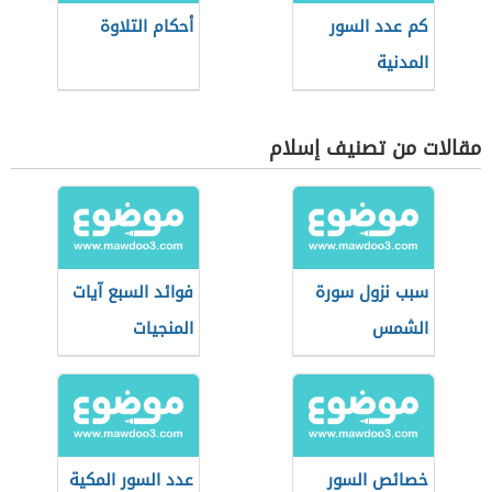
كم عدد السور
أحكام التلاوة
المدنية
مقالات من تصنيف إسلام
سبب نزول سورة
فوائد السبع آيات
الشمس
المنجيات
خصائص السور
عدد السور المكية