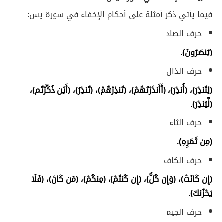
فيما يأتي ذكر أمثلة على أحكام الإخفاء في سورة يس:
حرف الصاد
(يُنصَرُونَ).
حرف الذال
(لِتُنذِرَ)، (أُنذِرَ)، (أَأَنذَرْتَهُمْ)، (تُنذِرْهُمْ)، (تُنذِرُ)، (أَئِن ذُكِّرْتُم)،
(لِّيُنذِرَ).
حرف الثاء
(مِن ثَمَرِهِ).
حرف الكاف
(إِن كَانَتْ)،
(وَإِن كُلٌّ)، (إِن كُنتُمْ)، (مِنكُمْ)، (مَن كَانَ)، (فَلَا
يَحْزُنكَ).
حرف الجيم