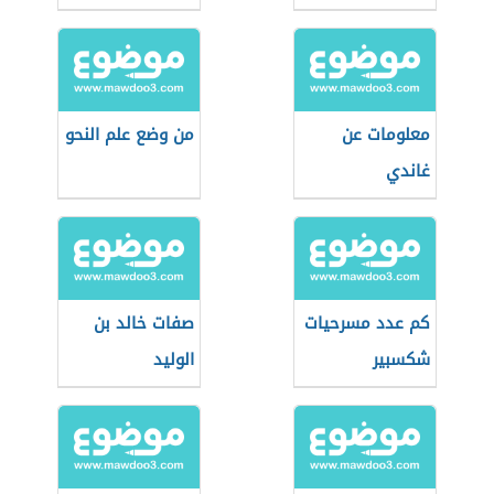
معلومات عن
من وضع علم النحو
غاندي
كم عدد مسرحيات
صفات خالد بن
شكسبير
الوليد