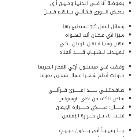
بـعـوضـة أنا فـــي الـدنـيـا وحــيــن أرى
بــعــض الــــورى فـكـأنــي بـيـنـهـم فــيـــلُ
وسائل النقل كثرٌ تستطيع بها
سيرًا لأي مـكــان أنت تـهــواه
فهـل وسيلـة نقـل للزمـان لـكـي
تـعـيــدنــا لــشــبــاب قـــــــد ألفناه
وقـفـت فــي ميسـلـون أرثي الفخار الصريعا
حـاولـت أنظم شـعــرا فسال شعـري دموعـا
صـافـحـتــنــي يـــــــد امـــــــرئ فـــرآنــــي
ساخن الكف من لظى الوسواس
قـــــــال: هـــــــذي حـــــــرارة الإيمان
قـلــت: لا، بـــل حــــرارة الإفلاس
يـــــا رقـيــبــاً أتى بـــــدون حـبــيــبٍ