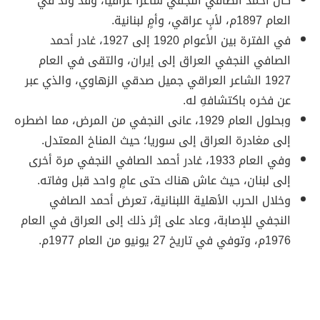
كان أحمد الصافي النجفي شاعرًا عراقيًا، وقد ولد في
العام 1897م، لأبٍ عراقي، وأمٍ لبنانية.
في الفترة بين الأعوام 1920 إلى 1927، غادر أحمد
الصافي النجفي العراق إلى إيران، والتقى في العام
1927 الشاعر العراقي جميل صدقي الزهاوي، والذي عبر
عن فخره باكتشافهِ له.
وبحلول العام 1929، عانى النجفي من المرض، مما اضطره
إلى مغادرة العراق إلى سوريا؛ حيث المناخ المعتدل.
وفي العام 1933، غادر أحمد الصافي النجفي مرة أخرى
إلى لبنان، حيث عاش هناك حتى عامٍ واحد قبل وفاته.
وخلال الحرب الأهلية اللبنانية، تعرض أحمد الصافي
النجفي للإصابة، وعاد على إثر ذلك إلى العراق في العام
1976م، وتوفي في تاريخ 27 يونيو من العام 1977م.