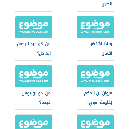
الصين
بماذا اشتهر
من هو عبد الرحمن
لقمان
الداخل؟
مروان بن الحكم
من هو يوليوس
(خليفة أموي)
قيصر؟