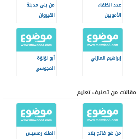
عدد الخلفاء
من بنى مدينة
الأمويين
القيروان
إبراهيم المازني
أبو لؤلؤة
المجوسي
مقالات من تصنيف تعليم
من هو فاتح بلاد
الملك رمسيس