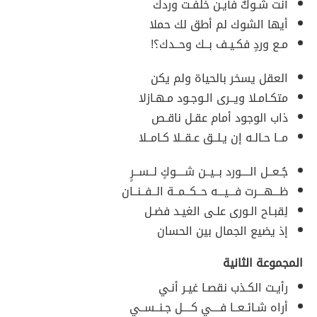
أنت شـوكٌ فأيـن خلفـت وردك
أيها الشوك لم أطق لك حملا
مـع وردٍ فكـيـف بــك وحــدك؟!
العقل يسخر بالحياة ولم يكن
متكـامـلا ويــرى الـوجـود مـهـازلا
ذاب الوجود أمام عقـل ناقـص
مــا حـالـه إن يـلــق عـقــلا كـامــلا
جُـعــل الــــورد بــيــن شــــوكٍ لــســرٍ
ظـــهـــرت فـــيـــه حــكــمــة الــفــنــان
لِقبـاح الـورى علـى الغيـد فضـل
إذ يضيع الجمال بين الحسان
المجموعة الثانية
رأيـت الكـذب نقصـا غيـر أنـي
أراه شـائـعــا فــــي كــــل جـنــســي