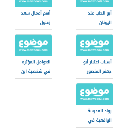
أبو الطب عند
أهم أعمال سعد
اليونان
زغلول
أسباب اعتبار أبو
العوامل المؤثره
جعفر المنصور
في شخصية ابن
المؤسس
الرومي
الحقيقي للدولة
العباسية
رواد المدرسة
الواقعية في