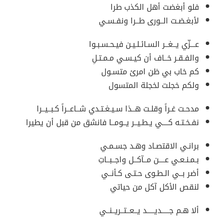
فلو أبغضت أهل الكذب طرا
لأبغـضـت الــورى طــرا ونفـسـي
عـــزّي يــغــر السـائـلـيـن فيـحـسـبـوا
والفـقـر خــاف أن كيـسـي مـمـتـلِ
كم خاب بي ظن امرئ متسـول
ولكم خجلت لخجلة المتسول
مدحـت غـراً وقلـت هــذا سـيـغـتـدي شــاعــراً كـبــيــرا
نفـخـتـه كــــي يـطـيــر يــومــا فانشق من قبل أن يطيرا
برانـي الاقتصـاد وهـد جسـمـي
بـمـنـعـي عــــن مــآكــل واجــبــاتِ
أضر بــي الـطـوى حـتـى كـأنــي
لنقص الأكل آكل من حياتي
ألا هـم جـــــديـــــد يــعــتــريــنــي