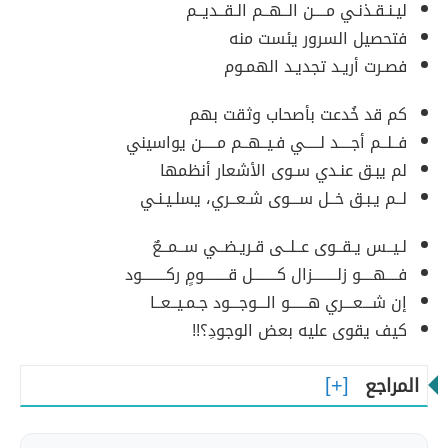
ليـنـقـذنـي مــــن الــهــم الـقــديــم
فتحصيل السرور يئست منه
فصـرت أريـد تجديـد الهمـوم
كم قد خُدعت بأصحاب وثقت بهم
فــلــم أجــــد لـــــي فـيــهــم مـــــن يواسيني
لم يبـق عنـدي سـوى الأشعار أنظمها
لــم يـبـق خــل ســـوى شـعــري، يسلـيـنـي
لـيــس يـقــوى عــلــى قـريـضــي ســمــعٌ
فــــهــــو زلــــــــزال كــــــــل قــــــــومٍ ركــــــــود
إن شـــعـــري هــــــو الـــوجـــود جـمـيــعــا
كيف يقوى عليه بعض الوجودِ؟!!
المراجع