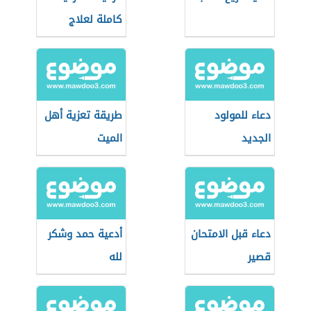
كاملة لعلاج
السحر والمس
والعين والحسد
دعاء للمولود
طريقة تعزية أهل
الجديد
الميت
دعاء قبل الامتحان
أدعية حمد وشكر
قصير
لله