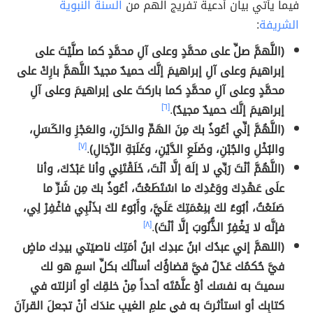
فيما يأتي بيان أدعية تفريج الهم من
السنة النبوية
الشريفة
:
(اللَّهمَّ صلِّ على محمَّدٍ وعلى آلِ محمَّدٍ كما صلَّيْتَ على
إبراهيمَ وعلى آلِ إبراهيمَ إنَّك حميدٌ مجيدٌ اللَّهمَّ بارِكْ على
محمَّدٍ وعلى آلِ محمَّدٍ كما باركتَ على إبراهيمَ وعلى آلِ
إبراهيمَ إنَّك حميدٌ مجيدٌ)
.
[٦]
(اللَّهُمَّ إنِّي أعُوذُ بكَ مِنَ الهَمِّ والحَزَنِ، والعَجْزِ والكَسَلِ،
والبُخْلِ والجُبْنِ، وضَلَعِ الدَّيْنِ، وغَلَبَةِ الرِّجَالِ)
.
[٧]
(اللَّهُمَّ أنْتَ رَبِّي لا إلَهَ إلَّا أنْتَ، خَلَقْتَنِي وأنا عَبْدُكَ، وأنا
علَى عَهْدِكَ ووَعْدِكَ ما اسْتَطَعْتُ، أعُوذُ بكَ مِن شَرِّ ما
صَنَعْتُ، أبُوءُ لكَ بنِعْمَتِكَ عَلَيَّ، وأَبُوءُ لكَ بذَنْبِي فاغْفِرْ لِي،
فإنَّه لا يَغْفِرُ الذُّنُوبَ إلَّا أنْتَ)
.
[٨]
(اللهمَّ إني عبدُك ابنُ عبدِك ابنُ أمَتِك ناصيَتي بيدِك ماضٍ
فيَّ حُكمُك عَدْلٌ فيَّ قضاؤُك أسألُك بكلِّ اسمٍ هو لك
سميتَ به نفسَك أوْ علَّمْتَه أحداً مِنْ خلقِك أو أنزلته في
كتابِك أو استأثرتَ به في علمِ الغيبِ عندَك أنْ تجعلَ القرآنَ