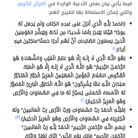
فيما يأتي بيان بعض الأدعية الواردة في
القرآن الكريم
،
والتي يُمكن الاستعانة بها لتفريج الهم:
(الحَمدُ لِلَّـهِ الَّذي أَنزَلَ عَلى عَبدِهِ الكِتابَ وَلَم يَجعَل لَهُ
عِوَجًا* قَيِّمًا لِيُنذِرَ بَأسًا شَديدًا مِن لَدُنهُ وَيُبَشِّرَ المُؤمِنينَ
الَّذينَ يَعمَلونَ الصّالِحاتِ أَنَّ لَهُم أَجرًا حَسَنًا*ماكِثينَ فيهِ
أَبَدًا)
.
[١]
(هُوَ اللَّـهُ الَّذِي لَا إِلَـهَ إِلَّا هُوَ عَالِمُ الْغَيْبِ وَالشَّهَادَةِ هُوَ
الرَّحْمَـنُ الرَّحِيمُ* هُوَ اللَّـهُ الَّذِي لَا إِلَـهَ إِلَّا هُوَ الْمَلِكُ
الْقُدُّوسُ السَّلَامُ الْمُؤْمِنُ الْمُهَيْمِنُ الْعَزِيزُ الْجَبَّارُ الْمُتَكَبِّرُ
سُبْحَانَ اللَّـهِ عَمَّا يُشْرِكُونَ* هُوَ اللَّـهُ الْخَالِقُ الْبَارِئُ الْمُصَوِّرُ
لَهُ الْأَسْمَاءُ الْحُسْنَى يُسَبِّحُ لَهُ مَا فِي السَّمَاوَاتِ وَالْأَرْضِ
وَهُوَ الْعَزِيزُ الْحَكِيمُ)
.
[٢]
(فَلِلَّـهِ الْحَمْدُ رَبِّ السَّمَاوَاتِ وَرَبِّ الْأَرْضِ رَبِّ الْعَالَمِينَ* وَلَهُ
الْكِبْرِيَاءُ فِي السَّمَاوَاتِ وَالْأَرْضِ وَهُوَ الْعَزِيزُ الْحَكِيمُ)
.
[٣]
(بِسْمِ اللَّـهِ الرَّحْمَـٰنِ الرَّحِيمِ* الْحَمْدُ لِلَّـهِ رَبِّ الْعَالَمِينَ*
الرَّحْمَـٰنِ الرَّحِيمِ* مَالِكِ يَوْمِ الدِّينِ* إِيَّاكَ نَعْبُدُ وَإِيَّاكَ