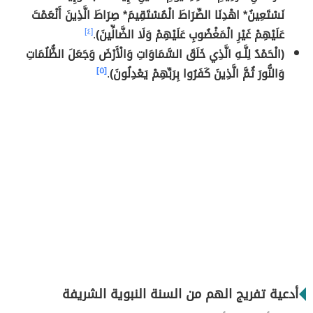
نَسْتَعِينُ* اهْدِنَا الصِّرَاطَ الْمُسْتَقِيمَ* صِرَاطَ الَّذِينَ أَنْعَمْتَ
عَلَيْهِمْ غَيْرِ الْمَغْضُوبِ عَلَيْهِمْ وَلَا الضَّالِّينَ)
.
[٤]
(الْحَمْدُ لِلَّـهِ الَّذِي خَلَقَ السَّمَاوَاتِ وَالْأَرْضَ وَجَعَلَ الظُّلُمَاتِ
وَالنُّورَ ثُمَّ الَّذِينَ كَفَرُوا بِرَبِّهِمْ يَعْدِلُونَ)
.
[٥]
أدعية تفريج الهم من السنة النبوية الشريفة