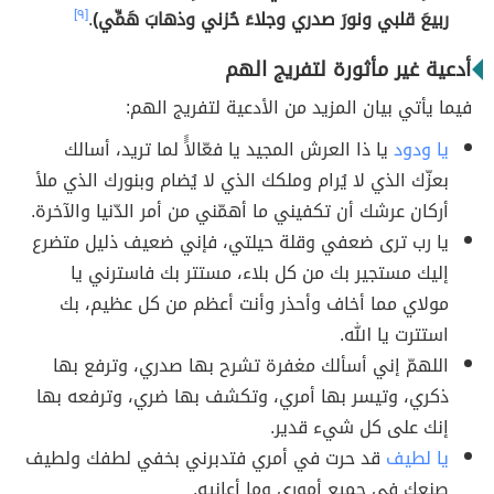
ربيعَ قلبي ونورَ صدري وجلاءَ حُزني وذهابَ هَمِّي)
.
[٩]
أدعية غير مأثورة لتفريج الهم
فيما يأتي بيان المزيد من الأدعية لتفريج الهم:
يا ودود
يا ذا العرش المجيد يا فعّالاًً لما تريد، أسالك
بعزّك الذي لا يُرام وملكك الذي لا يُضام وبنورك الذي ملأ
أركان عرشك أن تكفيني ما أهمّني من أمر الدّنيا والآخرة.
يا رب ترى ضعفي وقلة حيلتي، فإني ضعيف ذليل متضرع
إليك مستجير بك من كل بلاء، مستتر بك فاسترني يا
مولاي مما أخاف وأحذر وأنت أعظم من كل عظيم، بك
استترت يا الله.
اللهمّ إني أسألك مغفرة تشرح بها صدري، وترفع بها
ذكري، وتيسر بها أمري، وتكشف بها ضري، وترفعه بها
إنك على كل شيء قدير.
يا لطيف
قد حرت في أمري فتدبرني بخفي لطفك ولطيف
صنعك في جميع أموري وما أعانيه.