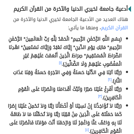
أدعية جامعة لخيري الدنيا والآخرة من القرآن الكريم
هناك العديد من الأدعية الجامعة لخيري الدنيا والآخرة من
القرآن الكريم
، ومنها ما يأتي:
(بِسْمِ اللَّهِ الرَّحْمَٰنِ الرَّحِيمِ* الْحَمْدُ لِلَّهِ رَبِّ الْعَالَمِينَ* الرَّحْمَٰنِ
الرَّحِيمِ* مَالِكِ يَوْمِ الدِّينِ* إِيَّاكَ نَعْبُدُ وَإِيَّاكَ نَسْتَعِينُ* اهْدِنَا
الصِّرَاطَ الْمُسْتَقِيمَ* صِرَاطَ الَّذِينَ أَنْعَمْتَ عَلَيْهِمْ غَيْرِ
الْمَغْضُوبِ عَلَيْهِمْ وَلَا الضَّالِّينَ).
[١]
(رَبَّنَا آتِنَا فِي الدُّنْيَا حَسَنَةً وَفِي الآخِرَةِ حَسَنَةً وَقِنَا عَذَابَ
النَّارِ).
[٢]
(رَبَّنَا أَفْرِغْ عَلَيْنَا صَبْرًا وَثَبِّتْ أَقْدَامَنَا وَانْصُرْنَا عَلَى الْقَوْمِ
الْكَافِرِينَ).
[٣]
(رَبَّنَا لاَ تُؤَاخِذْنَا إِنْ نَسِيْنَا أَوْ أَخْطَأْنَا رَبَّنَا وَلاَ تَحْمِلْ عَلَيْنَا إِصْرًا
كَمَا حَمَلْتَهُ عَلَى الَّذِينَ مِنْ قَبْلِنَا رَبَّنَا وَلاَ تُحَمِّلْنَا مَا لاَ طَاقَةَ
لَنَا بِهِ وَاعْفُ عَنَّا وَاغْفِرْ لَنَا وَارْحَمْنَا أَنْتَ مَوْلاَنَا فَانْصُرْنَا عَلَى
الْقَوْمِ الْكَافِرِينَ).
[٤]