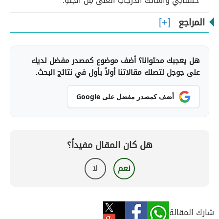
حَسَنَاتِي وَأَسْأَلُكَ الدَّرَجَاتِ الْعُلَى مِنَ الْجَنَّةِ.
المراجع
هل يعجبك محتوانا؟ أضف موضوع كمصدر مفضل لديك
على جوجل لتصلك مقالاتنا أولاً بأول في نتائج البحث.
أضف كمصدر مفضل على Google
هل كان المقال مفيداً؟
نعم
لا
شارك المقالة