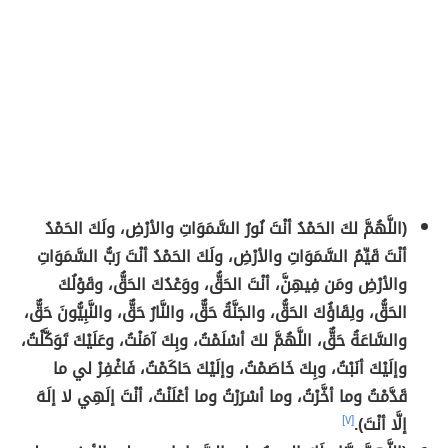
(اللَّهُمَّ لكَ الحَمْدُ أنْتَ نُورُ السَّمَوَاتِ والأرْضِ، ولَكَ الحَمْدُ
أنْتَ قَيِّمُ السَّمَوَاتِ والأرْضِ، ولَكَ الحَمْدُ أنْتَ رَبُّ السَّمَوَاتِ
والأرْضِ ومَن فِيهِنَّ، أنْتَ الحَقُّ، ووَعْدُكَ الحَقُّ، وقَوْلُكَ
الحَقُّ، ولِقَاؤُكَ الحَقُّ، والجَنَّةُ حَقٌّ، والنَّارُ حَقٌّ، والنَّبِيُّونَ حَقٌّ،
والسَّاعَةُ حَقٌّ، اللَّهُمَّ لكَ أسْلَمْتُ، وبِكَ آمَنْتُ، وعَلَيْكَ تَوَكَّلْتُ،
وإلَيْكَ أنَبْتُ، وبِكَ خَاصَمْتُ، وإلَيْكَ حَاكَمْتُ، فَاغْفِرْ لي ما
قَدَّمْتُ وما أخَّرْتُ، وما أسْرَرْتُ وما أعْلَنْتُ، أنْتَ إلَهِي لا إلَهَ
إلَّا أنْتَ).
[٧]