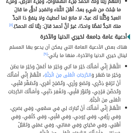
(اللَّهمَّ ربَّنا ولَكَ الحمدُ مِلءَ السَّماواتِ، ومِلءَ الأرضِ، وملءَ
ما شِئتَ من شيءٍ بعدُ، أَهْلَ الثَّناء والمَجدِ أحقُّ ما قالَ
العبدُ وَكُلُّنا لَكَ عبدٌ، لا مانعَ لما أعطيتَ ولا ينفعُ ذا الجدِّ
منكَ الجدُّ لفظًا واحدًا، غيرُ أنَّ أحمدَ قالَ: ربَّنا لَكَ الحمدُ).
[٨]
أدعية عامة جامعة لخيري الدنيا والآخرة
هناك بعض الأدعية العامة التي يمكن أن يدعو بها المسلم
لينال خيري الدنيا والآخرة، منها ما يأتي:
[٩]
اللَّهُمَّ إِنِّي أَسْأَلُكَ خَيْرَ مَا آتِي وَخَيْرَ مَا أَعْمَلُ وَخَيْرَ مَا بَطَنَ
وَخَيْرَ مَا ظَهَرَ وَ
الدَّرَجَاتِ الْعُلَى مِنَ الْجَنَّةِ
، اللَّهُمَّ إِنِّي أَسْأَلُكَ
أَنْ تَرْفَعَ ذِكْرِي، وَتَضَعَ وِزْرِي، وَتُصْلِحَ أَمْرِي، وَتُطَهِّرَ قَلْبِي،
وَتُحَصِّنَ فَرْجِي، وَتُنَوِّرَ قَلْبِي، وَتَغْفِرَ ذَنْبِي، وَأَسْأَلُكَ الدَّرَجَاتِ
الْعُلَى مِنَ الْجَنَّةِ.
اللَّهُمَّ إِنِّي أَسْأَلُكَ أَنْ تُبَارِكَ لِي فِي سَمْعِي، وَفِي بَصَرِي،
وَفِي رِزْقِي، وَفِي رُوحِي، وَفِي قَلْبِي، وَفِي خُلُقِي، وَفِي
أَهْلِي، وَفِي مَحْيَايَ وَفِي مَمَاتِي، وَفِي عَمَلِي وَتَقَبَّلْ