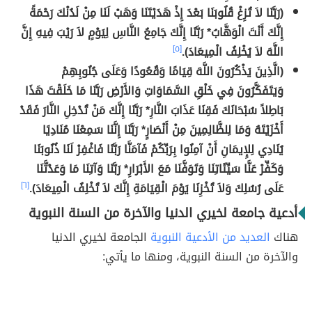
(رَبَّنَا لاَ تُزِغْ قُلُوبَنَا بَعْدَ إِذْ هَدَيْتَنَا وَهَبْ لَنَا مِنْ لَدُنْكَ رَحْمَةً
إِنَّكَ أَنْتَ الْوَهَّابُ* رَبَّنَا إِنَّكَ جَامِعُ النَّاسِ لِيَوْمٍ لاَ رَيْبَ فِيهِ إِنَّ
اللَّهَ لاَ يُخْلِفُ الْمِيعَادَ).
[٥]
(الَّذِينَ يَذْكُرُونَ اللَّهَ قِيَامًا وَقُعُودًا وَعَلَى جُنُوبِهِمْ
وَيَتَفَكَّرُونَ فِي خَلْقِ السَّمَاوَاتِ وَالأَرْضِ رَبَّنَا مَا خَلَقْتَ هَذَا
بَاطِلاً سُبْحَانَكَ فَقِنَا عَذَابَ النَّارِ* رَبَّنَا إِنَّكَ مَنْ تُدْخِلِ النَّارَ فَقَدْ
أَخْزَيْتَهُ وَمَا لِلظَّالِمِينَ مِنْ أَنْصَارٍ* رَبَّنَا إِنَّنَا سَمِعْنَا مُنَادِيًا
يُنَادِي لِلإِيمَانِ أَنْ آمِنُوا بِرَبِّكُمْ فَآمَنَّا رَبَّنَا فَاغْفِرْ لَنَا ذُنُوبَنَا
وَكَفِّرْ عَنَّا سَيِّئَاتِنَا وَتَوَفَّنَا مَعَ الأَبْرَارِ* رَبَّنَا وَآتِنَا مَا وَعَدْتَّنَا
عَلَى رُسُلِكَ وَلاَ تُخْزِنَا يَوْمَ الْقِيَامَةِ إِنَّكَ لاَ تُخْلِفُ الْمِيعَادَ).
[٦]
أدعية جامعة لخيري الدنيا والآخرة من السنة النبوية
هناك
العديد من الأدعية النبوية
الجامعة لخيري الدنيا
والآخرة من السنة النبوية، ومنها ما يأتي: