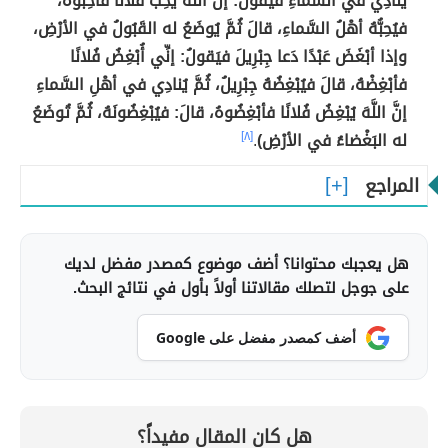
يُنادِي في السَّماءِ فيَقولُ: إنَّ اللَّهَ يُحِبُّ فُلانًا فأحِبُّوهُ،
فيُحِبُّهُ أهْلُ السَّماءِ، قالَ ثُمَّ يُوضَعُ له القَبُولُ في الأرْضِ،
وإذا أبْغَضَ عَبْدًا دَعا جِبْرِيلَ فيَقولُ: إنِّي أُبْغِضُ فُلانًا
فأبْغِضْهُ، قالَ فيُبْغِضُهُ جِبْرِيلُ، ثُمَّ يُنادِي في أهْلِ السَّماءِ
إنَّ اللَّهَ يُبْغِضُ فُلانًا فأبْغِضُوهُ، قالَ: فيُبْغِضُونَهُ، ثُمَّ تُوضَعُ
له البَغْضاءُ في الأرْضِ)
.
[٨]
المراجع
هل يعجبك محتوانا؟ أضف موضوع كمصدر مفضل لديك
على جوجل لتصلك مقالاتنا أولاً بأول في نتائج البحث.
أضف كمصدر مفضل على Google
هل كان المقال مفيداً؟