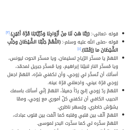
قوله -تعالى-:
(رَبَّنَا هَبْ لَنَا مِنْ أَزْوَاجِنَا وَذُرِّيَّاتِنَا قُرَّةَ أَعْيُنٍ)
.
[٣]
قوله -صلى الله عليه وسلم-:
(اللَّهُمَّ جَنِّبْنَا الشَّيْطَانَ وجَنِّبِ
الشَّيْطَانَ ما رَزَقْتَنَا)
.
[٤]
اللهمّ يا مسخّر الرّياح لسليمان، ويا مسخّر الحوت ليونس،
ويا مُسخّر النار لنبيّنا إبراهيم، ويا مُسخّر جبريل لمحمّد،
أسألك أن تُسخّر لي زوجي، وأن تكفني شرّه، اللهمّ اجعل
زوجي قرّة عيني، واجعلني قرّة عينه.
اللهمّ ردّ زوجي إليّ ردّاً جميلاً، اللهمّ إنّي أسألك باسمك
الحبيب الكافي أن تكفني كلّ أموري مع زوجي، وممّا
يشوّش خاطري، ويُسهر ناظري.
اللهمّ ألّف بين قلبي وقلبه كما ألّفت بين قلوب عبادك،
اللهمّ سخّره لي كما سخّرت البحر لموسى.