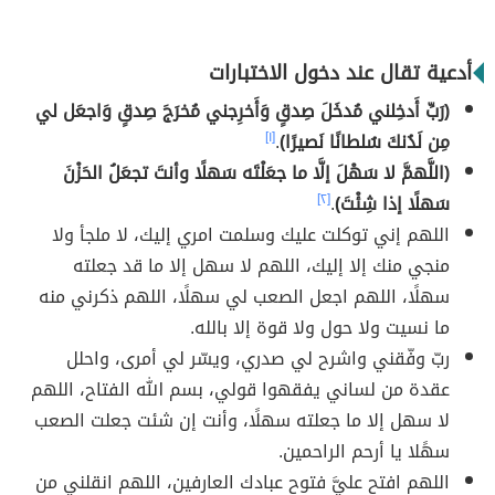
أدعية تقال عند دخول الاختبارات
(رَبِّ أَدخِلني مُدخَلَ صِدقٍ وَأَخرِجني مُخرَجَ صِدقٍ وَاجعَل لي
مِن لَدُنكَ سُلطانًا نَصيرًا)
.
[١]
(اللَّهمَّ لا سَهْلَ إلَّا ما جعَلْتَه سَهلًا وأنتَ تجعَلُ الحَزْنَ
سَهلًا إذا شِئْتَ)
.
[٢]
اللهم إني توكلت عليك وسلمت امري إليك، لا ملجأ ولا
منجي منك إلا إليك، اللهم لا سهل إلا ما قد جعلته
سهلًا، اللهم اجعل الصعب لي سهلًا، اللهم ذكرني منه
ما نسيت ولا حول ولا قوة إلا بالله.
ربّ وفّقني واشرح لي صدري، ويسّر لي أمرى، واحلل
عقدة من لساني يفقهوا قولي، بسم الله الفتاح، اللهم
لا سهل إلا ما جعلته سهلًا، وأنت إن شئت جعلت الصعب
سهًلا يا أرحم الراحمين.
اللهم افتح عليَّ فتوح عبادك العارفين، اللهم انقلني من