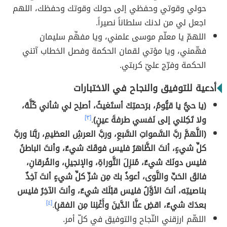
حولي وقوتي وحفظي إلى حولك وقوتك وحفظك، اللهم
اجعل لي من لدنك سلطاناً نصيراً.
اللهمّ يا معلّم موسى علمني، ويا مفهِّم سليمان
فهّمني، ويا مؤتي لقمان الحكمة وفصل الخطاب آتني
الحكمة وفرّج عليّ كربتي.
أدعية للتوفيق والنجاح في الاختبارات
(يا حيُّ يا قيُّومُ، برَحمتِكَ أستَغيثُ، أصلِح لي شأني كُلَّهُ،
ولا تَكِلني إلى نَفسي طرفةَ عينٍ)
.
[٣]
(اللَّهمَّ ربَّ السَّمواتِ السَّبعِ، وربَّ العرشِ العظيمِ، ربَّنا وربَّ
كلِّ شيءٍ، أنتَ الظَّاهرُ فليس فوقَكَ شيءٌ، وأنتَ الباطنُ
فليس دونَكَ شيءٌ، مُنزِلَ التَّوراةِ، والإنجيلِ، والفُرقانِ،
فالقَ الحَبِّ والنَّوى، أعوذُ بكَ مِن شرِّ كلِّ شيءٍ أنتَ آخِذٌ
بناصيتِه، أنتَ الأوَّلُ فليس قبْلَكَ شيءٌ، وأنتَ الآخِرُ فليس
بعدَكَ شيءٌ، اقضِ عنَّا الدَّينَ وأَغْنِنا مِن الفقرِ)
.
[٤]
اللهّم ارزقني النّجاح والتوفيق في كلّ أمر.