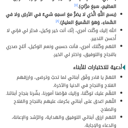
العظيمِ، سَبعَ مرَّاتٍ)
.
[٧]
(بسمِ اللَّهِ الَّذي لا يضرُّ معَ اسمِهِ شيءٌ في الأرضِ ولا في
السَّماءِ، وَهوَ السَّميعُ العليمُ)
.
[٨]
الله إليك وكّلت أمري، إنّك أنت خير وكيل، فدبّر لي فإني لا
أُحسن التدبير.
اللهم وكّلتك أمري، فأنت حسبي ونعم الوكيل، أثلج صدري
بالنجاح والتوفيق، واختر لي الخير.
أدعية للاختبارات للأبناء
اللهمّ يا قادر وفّق أبنائي لما تحبّ وترضى، وارزقهم
الفلاح والنجاح في الدنيا والآخرة.
اللهّم عليك توكّلنا، وإليك فوّضنا أمورنا، بشّرنا بنجاح أبنائنا.
اللّهم اغدق على أبنائي بكرمك عليهم بالنجاح والفلاح
والصلاح.
اللهم ارزق أبنائي التوفيق والهداية، والرّشد والإعانة،
والدعاء والإجابة.