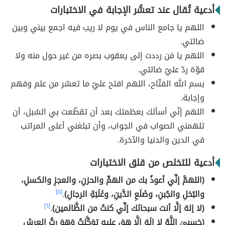
أدعية تُقال عند تعسُّر الإجابة في الاختبارات
اللهم يا جامع الناس في يوم لا ريب فيه اجمع بيني وبين
ضالتي.
اللهم يا مَن رددت إلى يعقوب بصره من غير حول منه ولا
قوّة ردّ عليّ ضالتي.
بسم الله الفتّاح، اللهم افتح عليّ ما تعسّر من علم وفهم
وإجابة.
اللهم إنّي أسألك بعظمتك بعد أن تقطّعت بي السُبل، أن
تلهمني الصواب في الجواب، وأن تبلغني أعلى المراتب
في الدين والدنيا والآخرة.
أدعية للتخلص من قلق الاختبارات
(اللهمَّ إنِّي أعوذُ بك من الهمِّ والحزنِ، والعجزِ والكسلِ،
والبُخلِ والجُبنِ، وضَلَعِ الدَّينِ، وغَلَبَةِ الرجالِ)
.
[٥]
(لا إلهَ إلَّا أنت سبحانَك إنِّي كنتُ من الظَّالمين)
.
[٦]
(حَسبيَ اللَّهُ لا إلَهَ إلَّا هوَ، عليهِ توَكَّلتُ وَهوَ ربُّ العرشِ