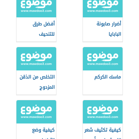
أضرار صابونة
أفضل طرق
البابايا
للتنحيف
ماسك الكركم
التخلص من الذقن
المزدوج
كيفية تكثيف شعر
كيفية وضع