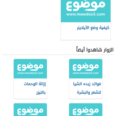
كيفية وضع الآيلاينر
الزوار شاهدوا أيضاً
فوائد زبده الشيا
إزالة الوحمات
للشعر والبشرة
بالليزر