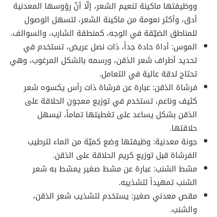
ووظيفتها ماكينة تنعيم الشعر، إلّا أنّ رؤوسها المعدنية
أدق، وأكثر نعومة من ماكينة الشعر، لتسهل الوصول
للمناطق الضيّقة في الوجه، كمنطقة الشارب، والسوالف.
الموس: أداة حادة جداً، ذات نصل عريض، تستخدم في
تحديد أطراف شعر الذقن، ورسمه بالشكل المرغوب، وهي
تحتاج لدقة عالية في التعامل.
فرشاة الذقن: عبارة عن فرشاة ذات رأس يكسوه شعر
كثيف وناعم، تستخدم في توزيع معجون الحلاقة على
الذقن بشكل يساعد على تغطيتها تماماً، ليسهل
حلاقتها.
جونة معدنية: وظيفتها وضع كميّة من الماء لترطيب
الفرشاة قبل توزيع كريم الحلاقة على الذقن.
مشط الشنب: عبارة عن مشط صغير يمشط به شعر
الشنب تمهيداً لتشذيبه.
مقص معدني صغير: يستخدم لتشذيب شعر الذقن،
والشنب.