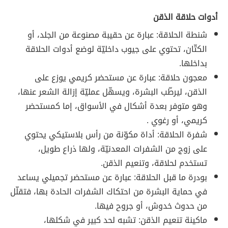
أدوات حلاقة الذقن
شنطة الحلاقة: عبارة عن حقيبة مصنوعة من الجلد، أو
الكتّان، تحتوي على جيوب داخليّة لوضع أدوات الحلاقة
بداخلها.
معجون حلاقة: عبارة عن مستحضر كريمي يوزع على
الذقن، ليرطّب البشرة، ويسهّل عمليّة إزالة الشعر عنها،
وهو متوفر بعدة أشكال في الأسواق، إما كمستحضر
كريمي، أو رغوي .
شفرة الحلاقة: أداة مكوّنة من رأس بلاستيكي يحتوي
على زوج من الشفرات المعدنيّة، ولها ذراع طويل،
تستخدم لحلاقة، وتنعيم الذقن.
بودرة ما قبل الحلاقة: عبارة عن مستحضر تجميلي يساعد
في حماية البشرة من احتكاك الشفرات الحادة بها، فتقلّل
من حدوث خدوش، أو جروح فيها.
ماكينة تنعيم الذقن: تشبه لحد كبير في شكلها،