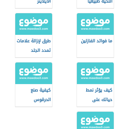
اللحية طبيعياً
الآيلاينر
ما فوائد الفازلين
طرق لإزالة علامات
تمدد الجلد
كيف يؤثر نمط
كيفية صنع
حياتك على
الحرقوس
طاقتك الإيجابية؟
التونسي