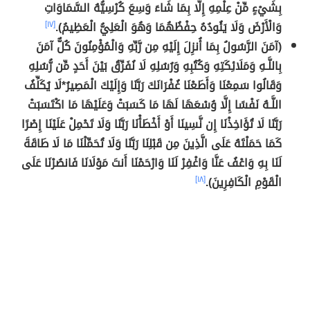
بِشَيْءٍ مِّنْ عِلْمِهِ إِلَّا بِمَا شَاءَ وَسِعَ كُرْسِيُّهُ السَّمَاوَاتِ
وَالْأَرْضَ وَلَا يَئُودُهُ حِفْظُهُمَا وَهُوَ الْعَلِيُّ الْعَظِيمُ).
[١٧]
(آمَنَ الرَّسُولُ بِمَا أُنزِلَ إِلَيْهِ مِن رَّبِّهِ وَالْمُؤْمِنُونَ كُلٌّ آمَنَ
بِاللَّـهِ وَمَلَائِكَتِهِ وَكُتُبِهِ وَرُسُلِهِ لَا نُفَرِّقُ بَيْنَ أَحَدٍ مِّن رُّسُلِهِ
وَقَالُوا سَمِعْنَا وَأَطَعْنَا غُفْرَانَكَ رَبَّنَا وَإِلَيْكَ الْمَصِيرُ*لَا يُكَلِّفُ
اللَّـهُ نَفْسًا إِلَّا وُسْعَهَا لَهَا مَا كَسَبَتْ وَعَلَيْهَا مَا اكْتَسَبَتْ
رَبَّنَا لَا تُؤَاخِذْنَا إِن نَّسِينَا أَوْ أَخْطَأْنَا رَبَّنَا وَلَا تَحْمِلْ عَلَيْنَا إِصْرًا
كَمَا حَمَلْتَهُ عَلَى الَّذِينَ مِن قَبْلِنَا رَبَّنَا وَلَا تُحَمِّلْنَا مَا لَا طَاقَةَ
لَنَا بِهِ وَاعْفُ عَنَّا وَاغْفِرْ لَنَا وَارْحَمْنَا أَنتَ مَوْلَانَا فَانصُرْنَا عَلَى
الْقَوْمِ الْكَافِرِينَ).
[١٨]