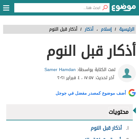
الرئيسية
/
إسلام
،
أذكار
/
أذكار قبل النوم
أذكار قبل النوم
Samer Hamdan
تمت الكتابة بواسطة:
آخر تحديث:
١٧:٥٧ ، ٤ فبراير ٢٠٢١
أضف موضوع كمصدر مفضل في جوجل
محتويات
١
أذكار قبل النوم