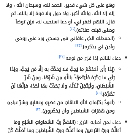
وهو على كل شيء قدير، الحمد لله، وسبحان الله ، ولا
إله إلا الله، والله أكبر، ولا حول ولا قوة إلا بالله، ثم
قال: اللهم اغفر لي، أو دعا استجيب له، فإن توضأ
وصلى قبلت صلاته)
.
[٢٢]
(الحمدلله الذى عافاني فى جسدي ورد عني روحي
وأذن لي بذكره).
[٢٣]
دعاء للنائم إذا فزع من نومه:
[٢٤]
(إِذَا رَأَى أحَدُكُمْ ما يُحِبُّ فلا يُحَدِّثْ به إلَّا مَن يُحِبُّ، وإذَا
رَأَى ما يَكْرَهُ فَلْيَتَعَوَّذْ باللَّهِ مِن شَرِّهَا، ومِنْ شَرِّ
الشَّيْطَانِ، ولْيَتْفِلْ ثَلَاثًا، ولَا يُحَدِّثْ بهَا أحَدًا، فإنَّهَا لَنْ
تَضُرَّهُ).
[٢٥]
(أعوذُ بكَلِماتِ اللهِ التامَّاتِ من غضبِهِ وعقابِهِ وشرِّ عبادِهِ
ومن هَمَزاتِ الشياطينِ وأن يَحْضُرون).
[٢٦]
دعاء لمن أصابه الأرق:
(اللهمَّ ربَّ السَّماواتِ السَّبْعِ وما
أظلَّتْ وربَّ الأرَضينَ وما أقلَّتْ وربَّ الشَّيَاطينِ وما أضلَّتْ كُنْ