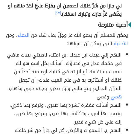
لي جارًا مِن شرِّ خلقِك أجمعينَ أن يفرُطَ عليَّ أحَدٌ منهم أو
يَطْغى عَزَّ جارُك وتبارَك اسمُك)
.
[٢٧]
أدعية متنوعة
يمكن للمسلم أن يدعو الله عز وجلّ بماء شاء من
الدعاء
، ومن
الأدعية
التي يمكن أن يقولها:
اللهم إني عبدك ابن عبدك ابن أمتك، ناصيتي بيدك ماضي
في حكمك عدل في قضاؤك، أسألك بكل اسم هو لك،
سميت به نفسك أو أنزلته في كتابك أوعلمته أحداً من
خلقك أو أستأثرت به في علم الغيب عندك، أن تجعل
القرآن العظيم ربيع قلبي ونور صدري وجلاء حزني وذهاب
همي
وغمي.
اللهم أسألك مغفرة تشرح بها صدري، وترفع بها ذكري،
وتيسر بها أمري، وتكشف بها ضري، وترفع بها ضري،
إنك على كل شيء قدير.
اللهم رب السموات والأرض، كن لي جاراً من شر خلقك