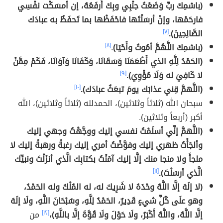
(باسْمِكَ ربِّ وَضَعْتُ جنْبِي وبِكَ أَرفَعُهُ، إن أمسَكْت نفْسِي
فارحَمْها، وإنْ أرسَلْتَها فاحْفَظْها بما تَحفَظُ به عبادَك
الصَّالِحِينَ).
[٧]
(باسْمِكَ اللَّهُمَّ أمُوتُ وأَحْيَا)
.
[٨]
(الحَمْدُ لِلَّهِ الذي أَطْعَمَنَا وَسَقَانَا، وَكَفَانَا وَآوَانَا، فَكَمْ مِمَّنْ
لا كَافِيَ له وَلَا مُؤْوِيَ).
[٩]
(اللَّهمَّ قِني عذابَك يومَ تبعَثُ عبادَك).
[١٠]
سبحان الله (ثلاثاً وثلاثين)، الحمدلله (ثلاثاً وثلاثين)، الله
أكبر (أربعاً وثلاثين).
(اللَّهمَّ إنِّي أسلَمْتُ نفسي إليك ووجَّهْتُ وجهي إليك
وألجَأْتُ ظهري إليك وفوَّضْتُ أمري إليك رغبةً ورهبةً إليك لا
ملجأَ ولا منجا منك إلَّا إليك آمَنْتُ بكتابِك الَّذي أنزَلْتَ ونبيِّك
الَّذي أرسَلْتَ).
[١١]
(لا إلَهَ إلَّا اللَّهُ وحْدَهُ لا شَرِيكَ له، له المُلْكُ وله الحَمْدُ،
وهو علَى كُلِّ شيءٍ قَدِيرٌ، الحَمْدُ لِلَّهِ، وسُبْحَانَ اللَّهِ، ولَا إلَهَ
إلَّا اللَّهُ، واللَّهُ أَكْبَرُ، ولَا حَوْلَ ولَا قُوَّةَ إلَّا باللَّهِ)،
[١٢]
من