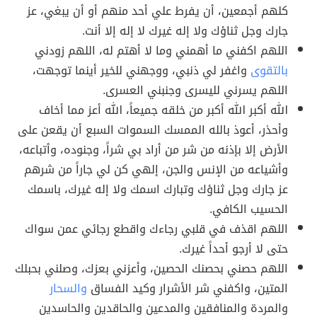
كلهم أجمعين، أن يفرط علي أحد منهم أو أن يبغي، عز
جارك وجل ثناؤك ولا إله غيرك لا إله إلا أنت.
اللهم اكفني ما أهمني وما لا أهتم له، اللهم زودني
بالتقوى
واغفر لي ذنبي، ووجهني للخير أينما توجهت،
اللهم يسرني لليسرى وجنبني العسرى.
الله أكبر الله أكبر من خلقه جميعاً، الله أعز مما أخاف
وأحذر، أعوذ بالله الممسك السموات السبع أن يقعن على
الأرض إلا بإذنه من شر من أراد بي شراً، وجنوده، وأتباعه،
وأشياعه من الإنس والجن، إلهي كن لي جاراً من شرهم
عز جارك وجل ثناؤك وتبارك اسمك ولا إله غيرك، باسمك
الحسيب الكافي.
اللهم اقذف في قلبي رجاءك واقطع رجائي عمن سواك
حتى لا أرجو أحداً غيرك.
اللهم حصني بحصنك الحصين، وأعزني بعزك، وصلني بحبلك
المتين، واكفني شر الأشرار وكيد الفساق
والسحار
والمردة والمنافقين والمدعين والحاقدين والحاسدين