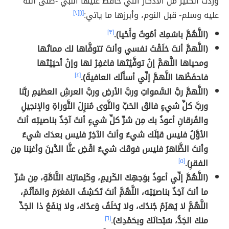
وردت الكثير من الأذكار التي حافظ عليها النبي -صلى الله
عليه وسلم- قبل النوم، وأبرزها ما ياتي:
[١]
[٢]
(اللَّهُمَّ باسْمِكَ أمُوتُ وأَحْيا).
[٣]
(اللَّهمَّ أنتَ خلَقْتَ نفسي وأنتَ تتوفَّاها لك مماتُها
ومحياها اللَّهمَّ إنْ توفَّيْتَها فاغفِرْ لها وإنْ أحيَيْتَها
فاحفَظْها اللَّهمَّ إنِّي أسأَلُك العافيةَ).
[٤]
(اللَّهمَّ ربَّ السَّمواتِ وربَّ الأرضِ وربَّ العرشِ العظيمِ ربَّنا
وربَّ كلِّ شيءٍ فالقَ الحَبِّ والنَّوى مُنزِلَ التَّوراةِ والإنجيلِ
والفُرقانِ أعوذُ بك مِن شرِّ كلِّ شيءٍ أنتَ آخِذٌ بناصيتِه أنتَ
الأوَّلُ فليس قبْلَك شيءٌ وأنتَ الآخِرُ فليس بعدَك شيءٌ
وأنتَ الظَّاهرُ فليس فوقَك شيءٌ اقْضِ عنَّا الدَّينَ وأغنِنا مِن
الفقرِ).
[٥]
(اللَّهُمَّ إنِّي أعوذُ بوَجهِكَ الكَريمِ، وكَلِماتِكَ التَّامَّةِ، مِن شرِّ
ما أنتَ آخِذٌ بناصيَتِه، اللَّهُمَّ أنتَ تَكشِفُ المَغرَمَ والمَأثَمَ،
اللَّهُمَّ لا يُهزَمُ جُندُك، ولا يُخلَفُ وَعدُكَ، ولا يَنفَعُ ذا الجَدِّ
منكَ الجَدُّ، سُبْحانَكَ وبحَمْدِكَ)
.
[٦]