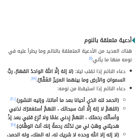
أدعية متعلقة بالنوم
هناك العديد من الأدعية المتعلقة بالنائم وما يطرأ عليه في
نومه منها ما يأتي:
[١]
دعاء النائم إذا تقلب ليلا:
(لا إلهَ إلَّا اللهُ الواحدُ القهارُ، ربُّ
السمواتِ والأرضِ وما بينهما العزيزُ الغَفَّارُ).
[١٩]
دعاء النائم إذا استيقظ من نومه:
(الحمد لله الذي أحيانا بعد ما أماتنا، وإليه النشور)
.
[٢٠]
(اللهمَّ لا إلهَ إلَّا أنتَ سبحانَك ، اللهمَّ أستغفرُكَ لذنبي
وأسألُكَ رحمتَك ، اللهمَّ زِدني علمًا ولا تُزِغ قلبي بعد إذْ
هديتَني وهَبْ لي من لدُنْكَ رحمةً إنكَ أنتَ الوهَّابُ)
.
[٢١]
(لا إله إلا الله وحده لا شريك له، له الملك، وله الحمد،