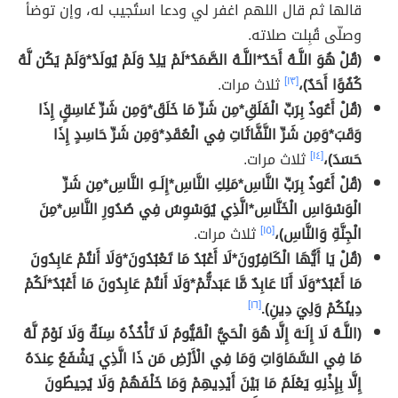
قالها ثم قال اللهم اغفر لي ودعا استُجيب له، وإن توضأ
وصلّى قُبِلت صلاته.
(قُلْ هُوَ اللَّـهُ أَحَدٌ*اللَّـهُ الصَّمَدُ*لَمْ يَلِدْ وَلَمْ يُولَدْ*وَلَمْ يَكُن لَّهُ
كُفُوًا أَحَدٌ)،
[١٣]
ثلاث مرات.
(قُلْ أَعُوذُ بِرَبِّ الْفَلَقِ*مِن شَرِّ مَا خَلَقَ*وَمِن شَرِّ غَاسِقٍ إِذَا
وَقَبَ*وَمِن شَرِّ النَّفَّاثَاتِ فِي الْعُقَدِ*وَمِن شَرِّ حَاسِدٍ إِذَا
حَسَدَ)،
[١٤]
ثلاث مرات.
(قُلْ أَعُوذُ بِرَبِّ النَّاسِ*مَلِكِ النَّاسِ*إِلَـهِ النَّاسِ*مِن شَرِّ
الْوَسْوَاسِ الْخَنَّاسِ*الَّذِي يُوَسْوِسُ فِي صُدُورِ النَّاسِ*مِنَ
الْجِنَّةِ وَالنَّاسِ)،
[١٥]
ثلاث مرات.
(قُلْ يَا أَيُّهَا الْكَافِرُونَ*لَا أَعْبُدُ مَا تَعْبُدُونَ*وَلَا أَنتُمْ عَابِدُونَ
مَا أَعْبُدُ*وَلَا أَنَا عَابِدٌ مَّا عَبَدتُّمْ*وَلَا أَنتُمْ عَابِدُونَ مَا أَعْبُدُ*لَكُمْ
دِينُكُمْ وَلِيَ دِينِ).
[١٦]
(اللَّـهُ لَا إِلَـٰهَ إِلَّا هُوَ الْحَيُّ الْقَيُّومُ لَا تَأْخُذُهُ سِنَةٌ وَلَا نَوْمٌ لَّهُ
مَا فِي السَّمَاوَاتِ وَمَا فِي الْأَرْضِ مَن ذَا الَّذِي يَشْفَعُ عِندَهُ
إِلَّا بِإِذْنِهِ يَعْلَمُ مَا بَيْنَ أَيْدِيهِمْ وَمَا خَلْفَهُمْ وَلَا يُحِيطُونَ