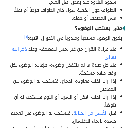
سجود التلاوة عند بعض أهل العلم.
الطواف حول الكعبة سواء كان الطواف فرضاً أم نفلاً.
مسّ المصحف أو حمله.
متى يستحب الوضوء؟
يكون الوضوء مستحباً ومندوباً في الأحوال الآتية:
[٦]
عند قراءة القرآن من غير لمس للمصحف، وعند
ذكر الله
تعالى
.
عند كل صلاة ما لم ينتقض وضوءه، فإعادة الوضوء لكل
وقت صلاة مستحبٌّ.
إذا أراد الجُنُب معاودة الجماع، فيُستحب له الوضوء بين
الجِماعين.
إذا أراد الجنب الأكل أو الشرب أو النوم فيستحب له أن
يتوضأ.
قبل
الغُسل من الجنابة
، فيستحب له الوضوء قبل تعميم
جسده بالماء للاغتسال.