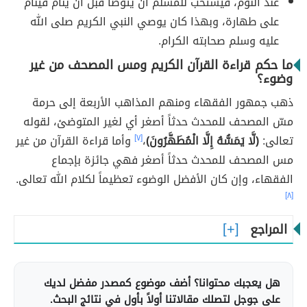
عند النوم، فيستحب للمسلم أن يتوضأ قبل أن ينام فينام
على طهارة، وبهذا كان يوصي النبي الكريم صلى الله
عليه وسلم صحابته الكرام.
ما حكم قراءة القرآن الكريم ومس المصحف من غير
وضوء؟
ذهب جمهور الفقهاء ومنهم المذاهب الأربعة إلى حرمة
مسّ المصحف للمحدث حدثاً أصغر أي لغير المتوضئ، لقوله
تعالى:
(لَّا يَمَسُّهُ إِلَّا الْمُطَهَّرُونَ)
،
[٧]
وأما قراءة القرآن من غير
مس المصحف للمحدث حدثاً أصغر فهي جائزة بإجماع
الفقهاء، وإن كان الأفضل الوضوء تعظيماً لكلام الله تعالى.
[٨]
المراجع
هل يعجبك محتوانا؟ أضف موضوع كمصدر مفضل لديك
على جوجل لتصلك مقالاتنا أولاً بأول في نتائج البحث.