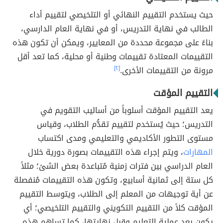
حيث يستخدم التقييم النهائي أو التلخيصي لتقييم أداء
الطالب في نهاية التدريس، أو في نهاية العام الدارسي،
بناءً على مجموعة محددة من المعايير، ويمكن أن تكون هذه
التقييمات المعتادة تقييمات وطنية أو محلية، كما تعد أقل
مرونة من التقييمات الأخرى.
[٢]
التقييم المؤقت
يعد التقييم المؤقت أسلوباً من أساليب التقويم في
التدريس؛ حيث يُستخدم لتقييم تقدُّم الطلاب، وقياس
مستوى التطور الأكاديمي والتعليمي ومدى اكتساب
المهارات
، ويتم إجراء هذه التقييمات بصورة دورية خلال
العام الدراسي بين فترات زمنية مُتباعدة بعض الشئ؛ مثلاً
كل ستة إلى ثمانية أسابيع، وتكون هذه التقييمات مُنفصلة
عن أية توجيهات من المعلم إلى الطلاب، ويتوسط التقييم
المؤقت كلاً من التقييم التكويني والتقييم التلخيصي؛ أي
يكون بعد عملية التعليم وقبل نهايتها، كما تساهم هذه