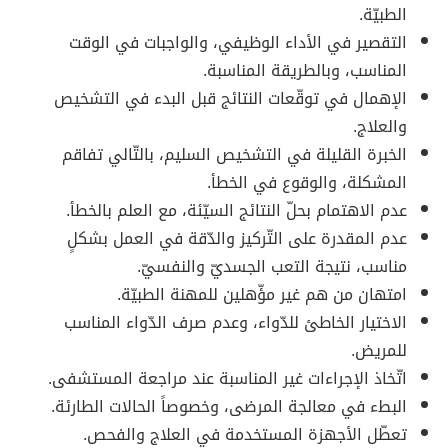
الطبيّة.
التقصير في الأداء الوظيفي، والواجبات في الوقت
المناسب، وبالطريقة المناسبة.
الإهمال في توقّعات النتائج قبل البدء في التشخيص
والعلاج.
الخبرة القليلة في التشخيص السليم، بالتّالي تفاقم
المشكلة، والوقوع في الخطأ.
عدم الاهتمام بحلّ النتائج السيّئة، مع العلم بالخطأ.
عدم المقدرة على التّركيز والدّقة في العمل بشكلٍ
مناسب، نتيجة التعب الجسديّ والنفسيّ.
امتهان من هم غير مؤّهلين للمهنة الطبيّة.
الاختيار الخاطئ للدّواء، وعدم صرف الدّواء المناسب
للمريض.
اتّخاذ الإجراءات غير المناسبة عند مراجعة المستشفى.
البطء في معالجة المرضى، وخصوصاً الحالات الطارئة.
تعطّل الأجهزة المستخدمة في العلاج والفحص.