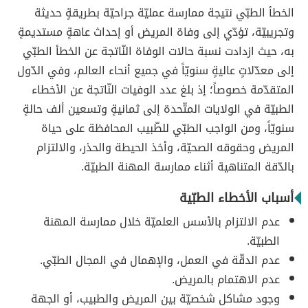
الخطأ الطبّي نتيجة ممارسة عمليّة جراحيّة بطريقةٍ حديثة
وتجريبيّة، تؤدّي إلى وفاة المريض أو إحداث عاهةٍ مستديمةٍ
به، حيث ازدادت نسبة حالات الوفاة النّاتجة عن الخطأ الطبّي
إلى معدّلاتٍ عاليةٍ سنويّاً في جميع أنحاء العالم، وفي الدّول
المتقدّمة خصوصاً؛ إذ بلغ عدد الوفيات النّاتجة عن الأخطاء
الطبيّة في الولايات المتّحدة إلى ثمانيةٍ وتسعين ألف حالةٍ
سنويّاً، ومن الواجب الطبّي للطّبيب المحافظة على حياة
المريض وحقوقه الصحيّة، وأخذ الحيطة والحذر، والالتزام
بالدّقة المتناهية أثناء ممارسة المهنة الطبيّة.
أسباب الأخطاء الطبّية
عدم الالتزام بالأسس العلميّة خلال ممارسة المهنة
الطبيّة.
عدم الدقّة في العمل، والإهمال في المجال الطبّي.
عدم الاهتمام بالمريض.
وجود مشاكل شخصيّة بين المريض والطبيب، أو الجهة