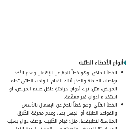
أنواع الأخطاء الطبّية
الخطأ المادّي: وهو خطأٌ ناجمٌ عن الإهمال وعدم الأخذ
بواجبات الحيطة والحذر أثناء القيام بالواجب الطبّي تجاه
المريض، مثل: ترك أدواتٍ جراحيّةٍ داخل جسم المريض، أو
استخدام أدواتٍ غير معقّمة.
الخطأ الفنّي: وهو خطأٌ ناجمٌ عن الإهمال بالأسس
والقواعد الطبيّة أو الجهل بها، وعدم معرفة الطّرق
المناسبة لتطبيقها، مثل: قيام الطّبيب بوصف دواءٍ يسبّب