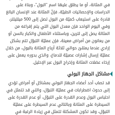
في المثانة، أو ما يطلق عليها اسم "البول"، وبناءً على
الدراسات والإحصائيات الطبيّة، فإنّ المثانة عند الإنسان البالغ
قادرة على استيعاب كميّة من البول تصل إلى 500 ميلليلتر،
وفي اليوم الواحد فإن معدل البول التي يتم إفراغه من
المثالة يصل إلى لترين، وباستثناء الأطفال والكبار بالسن أو
من يعانون من أمراض معينة، فإن عمليّة التبوّل تتم بشكل
إرادي عندما يمتلئ حوالي ثلاثة أرباع المثانة بالبول، من خلال
عمليّة إرسال إشارات عصبيّة للدماغ، والذي بدوره يعمل على
إرخاء عضلات المثانة وإخراج البول عبر الإحليل.
مشاكل الجهاز البولي
قد تصاب أحد أعضاء الجهاز البولي بمشاكل أو أمراض تؤدي
إلى حدوث اضطرابات في عمليّة التبوّل، والتي قد تتمثل في
احتباس البول وعدم القدرة على التبوّل، أو عدم القدرة على
السيطرة على المثانة وبالتالي عدم السيطرة على عمليّة
التبوّل، وقد تكون المشكلة تتمثل في زيادة الرغبة في