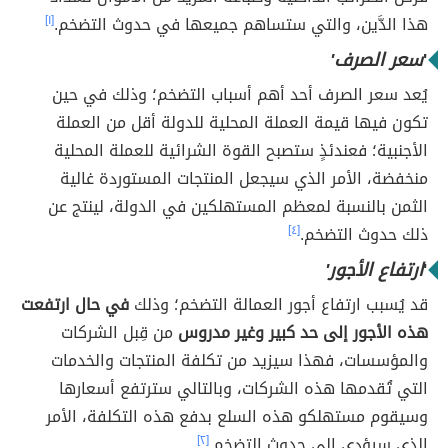
هذا الدَّين، والتي ستساهم جميعها في حدوث التضخم.
[١]
'
سعر الصرف'
يُعد سعر الصرف أحد أهم أسباب التضخم؛ وذلك في حين
تكون فيها قيمة العملة المحلية للدولة أقل من العملة
الأجنبية؛ فعندئذٍ ستصبح القوة الشرائية للعملة المحلية
منخفضة، الأمر الذي سيجعل المنتجات المستوردة غالية
الثمن بالنسبة لمعظم المستهلكين في الدولة، لينتج عن
ذلك حدوث التضخم.
[٤]
'
ارتفاع الأجور'
قد يُسبب ارتفاع أجور العمالة التضخم؛ وذلك
في حال ارتفعت
هذه الأجور إلى حد كبير وغير مدروس
من قِبل الشركات
والمؤسسات، فهذا سيزيد من تكلفة المنتجات والخدمات
التي تُقدمها هذه الشركات، وبالتالي سترتفع أسعارها
وسيقوم مستهلكو هذه السلع بدفع هذه التكلفة، الأمر
الذي سيؤدي إلى حدوث التضخم.
[٢]