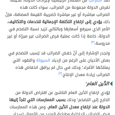
تُعدّ
الضرائب
من المصادر الرئيسية لإيرادات الدولة، فحينما
تفرض الدولة مجموعة من الضرائب، سواء كانت هذه
الضرائب مباشرة أو غير مباشرة كضريبة القيمة المضافة، فإنّ
ذلك
يؤدي إلى ارتفاع التكلفة الإجمالية للخدمات والتكاليف
،
الأمر الذي سيرفع أسعارها وبالتالي تزيد نسبة التضخم في
الدولة، خاصة إذا كانت عملية فرض الضرائب غير مبررّة أو غير
مدروسة.
[٣]
وتجدر الإشارة إلى أنّ خفض الضرائب قد يُسبب التضخم في
بعض الأحيان على الرغم من ازدياد
السيولة
والنقود التي
يمتلكها الأفراد؛ وذلك في حال لم يرافق انخفاض هذه
الضرائب زيادة معدل الإنتاج.
[٣]
'
الدَّين العام'
يُؤدي ارتفاع الدَّين العام الناشئ عن اقتراض الدولة من
الخارج إلى التضخم؛ وذلك
بسبب الممارسات التي تلجأ إليها
الدولة عند ارتفاع معدل الدَّين العام
، ومن هذه الممارسات
فرض الضرائب الداخلية وطباعة المزيد من الأموال لسداد