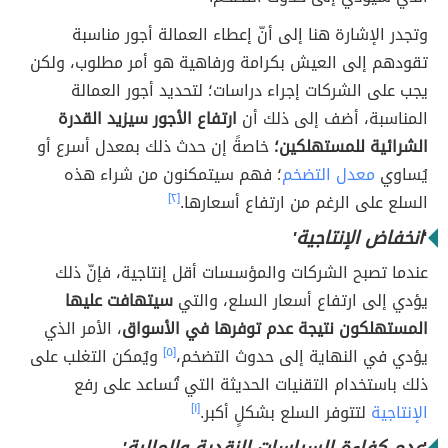
وتجدر الإشارة هنا إلى أنّ إعطاء العمالة أجور مناسبة
تقودهم إلى العيش بكرامة ورفاهية هو أمر مطلوب، ولكن
يجب على الشركات إجراء دراسات؛ لتحديد أجور العمالة
المناسبة، أضف إلى ذلك أن
ارتفاع الأجور سيزيد القدرة
الشرائية للمستهلكين؛
خاصةً إن حدث ذلك بمعدل أسرع أو
يُساوي
معدل التضخم
؛ فهم سيتمكنون من شراء هذه
السلع على الرغم من ارتفاع أسعارها.
[٢]
'
انخفاض الإنتاجية'
عندما تصبح الشركات والمؤسسات أقل إنتاجية، فإنّ ذلك
يؤدي إلى ارتفاع أسعار السلع، والتي
سيتهافت عليها
المستهلكون نتيجة عدم توفرها في الأسواق
، الأمر الذي
يؤدي في النهاية إلى حدوث التضخم،
[٥]
ويُمكن التغلب على
ذلك باستخدام التقنيات الحديثة التي تُساعد على رفع
الإنتاجية
لتتوفر السلع بشكلٍ أكبر.
[١]