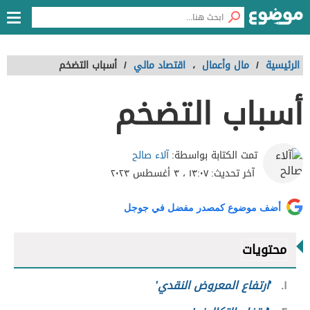
الرئيسية
/
مال وأعمال
،
اقتصاد مالي
/
أسباب التضخم
أسباب التضخم
آلاء صالح
تمت الكتابة بواسطة:
آخر تحديث:
١٣:٠٧ ، ٣ أغسطس ٢٠٢٣
أضف موضوع كمصدر مفضل في جوجل
محتويات
١
'
ارتفاع المعروض النقدي'