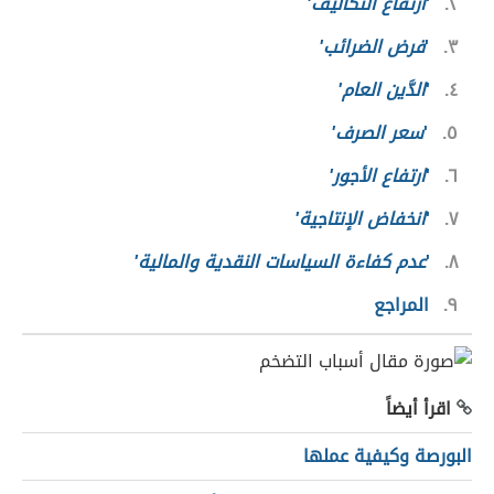
٢
'
ارتفاع التكاليف'
٣
'
فرض الضرائب'
٤
'
الدَّين العام'
٥
'
سعر الصرف'
٦
'
ارتفاع الأجور'
٧
'
انخفاض الإنتاجية'
٨
'
عدم كفاءة السياسات النقدية والمالية'
٩
المراجع
اقرأ أيضاً
البورصة وكيفية عملها