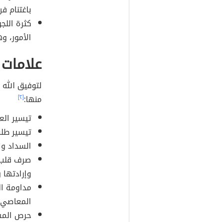
باغتنام ف
كثرة اللج
الأمور، و
علامات 
لتوفيق الله -
منها:
[٢]
تيسير الع
تيسير طلب
السداد وا
صرف قلب ا
وإرادتها 
مداومة ال
المعاصي 
حرص المس