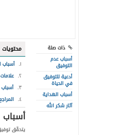
ذات صلة
محتويات
أسباب عدم
١
أسباب ا
التوفيق
٢
علامات 
أدعية للتوفيق
في الحياة
٣
أسباب 
أسباب الهداية
٤
المراجع
آثار شكر الله
أسباب ا
يتحقّق توفيق 