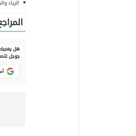
الرياء وال
المراجع
هل يعجبك 
جوجل لتصلك
أض