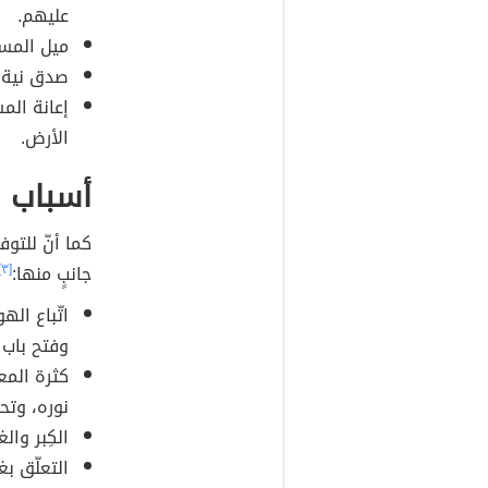
عليهم.
ميل المسل
صدق نية ا
إعانة الم
الأرض.
أسباب ا
كما أنّ للتوفي
جانبٍ منها:
[٣]
اتّباع ال
وفتح باب 
كثرة الم
نوره، وتح
الكِبر وال
التعلّق بغ