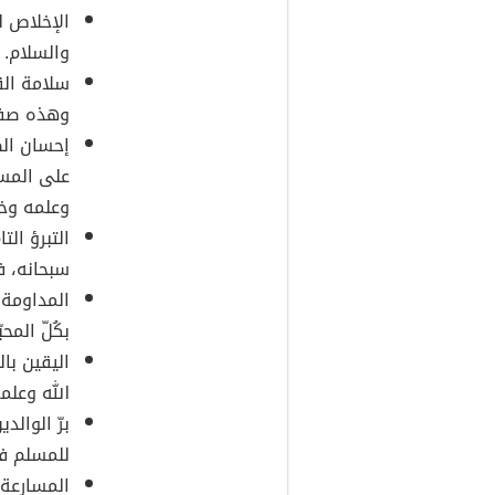
الإخلاص لل
والسلام.
سلامة الق
وهذه صفةٌ
إحسان الظ
على المس
وعلمه وخب
التبرؤ ال
سبحانه، ف
المداومة ع
بكُلّ المح
اليقين بال
الله وعلمه
برّ الوال
للمسلم في
المسارعة 