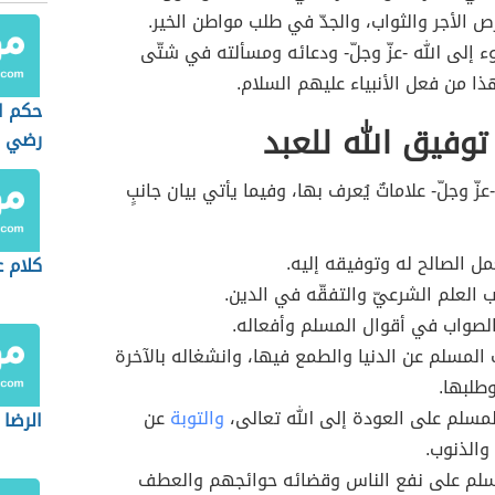
رص الأجر والثواب، والجدّ في طلب مواطن الخير.
وء إلى الله -عزّ وجلّ- ودعائه ومسألته في شتّى
هذا من فعل الأنبياء عليهم السلام.
حكم ا
توفيق الله للعبد
رضي ا
عزّ وجلّ- علاماتٌ يُعرف بها، وفيما يأتي بيان جانبٍ
مل الصالح له وتوفيقه إليه.
كلام ع
 العلم الشرعيّ والتفقّه في الدين.
لصواب في أقوال المسلم وأفعاله.
لمسلم عن الدنيا والطمع فيها، وانشغاله بالآخرة
وطلبها.
مسلم على العودة إلى الله تعالى،
والتوبة
عن
الرضا 
والذنوب.
لم على نفع الناس وقضائه حوائجهم والعطف