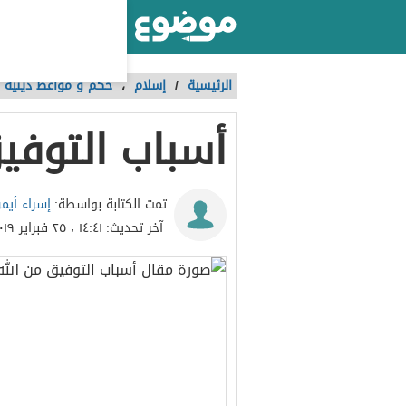
أكبر موقع عربي بالعالم
الرئيسية
/
إسلام
،
حكم و مواعظ دينية
أسباب التوفي
إسراء أيم
تمت الكتابة بواسطة:
آخر تحديث:
١٤:٤١ ، ٢٥ فبراير ٢٠١٩