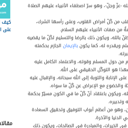
ه -عزّ وجلّ-، وهو سرّ اصطفاء الأنبياء عليهم الصلاة
لب من كُلّ أمراض القلوب، وعلى رأسها الشرك،
كيف ن
 من صفات الأنبياء عليهم السلام.
على ا
نّ بالله، ويكون ذلك بالرضا والتسليم لكُلّ ما يقضيه
لم ويقدره له، كما يكون
بالإيمان
الجازم بحكمته
رته.
تام من حول المسلم وقوته، والاعتماد الكامل عليه
هذا هو التوكّل الحقيقي على الله.
لى الإنابة والتوبة إلى الله سبحانه، والإقبال عليه
بّة والخضوع مع الإعراض عن كُلّ ما سواه.
له، ويكون باعتقاد أنّ كُلّ ما في الكون مسيّرٌ بحكمة
 وتدبيره.
دين، وهو من أعظم أبواب التوفيق وتحقيق السعادة
 الدنيا والآخرة.
مقالا
في الخيرات، والمبادرة في الصالحات، ويكون ذلك