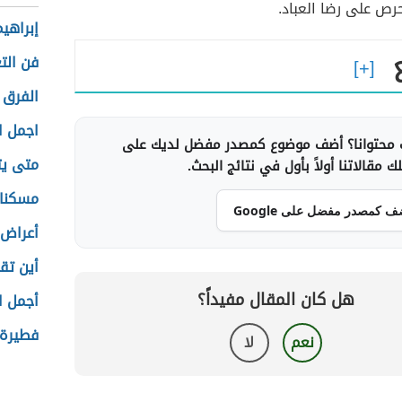
حرص على رضا العباد.
إبراهيم
فن الت
الفرق 
اجمل ا
محتوانا؟ أضف موضوع كمصدر مفضل لديك على
متى يت
 مقالاتنا أولاً بأول في نتائج البحث.
مسكنات
ف كمصدر مفضل على Google
أعراض 
أين تق
هل كان المقال مفيداً؟
أجمل ا
فطيرة 
نعم
لا