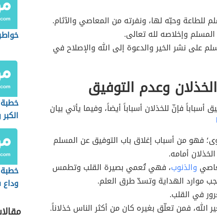
م للطاعة وحبّه لها، ونفرته من المعاصي والآثام.
لمسلم وإخلاصه لله تعالى.
خواطر 
سلم على نشر الخير والدعوة إلى الله والإصلاح في
لخذلان وعدم التوفيق
خطبة 
ق أسباباً فإنّ للخذلان أسباباً أيضاً، وفيما يأتي بيان
الكبر 
وآثاره
هوى؛ فهو من أسباب إغلاق باب التوفيق عن المسلم
المجت
الخذلان أمامه.
عاصي
والذنوب
، فهي تُعمي بصيرة القلب وتطمس
خطبة 
جب موارد الهداية وتسدّ طرق العلم.
وداع 
غرور في القلب.
ير الله، فمن تعلّق بغيره كان من أكثر الناس خذلاناً.
مقالا