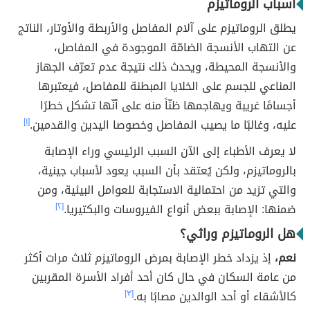
أسباب الروماتيزم
يطلق الروماتيزم على آلام المفاصل والأربطة والأوتار، الناتج
عن التهاب الأنسجة الضامّة الموجودة في المفاصل،
والأنسجة المحيطة، ويحدث ذلك نتيجة عدم تعرّف الجهاز
المناعي للجسم على الخلايا المبطنة للمفاصل، فيعتبرها
أجسامًا غريبة ويهاجمها ظنّاً منه على أنّها تشكل خطرًا
عليه، وغالبًا ما يصيب المفاصل وخصوصا اليدين والقدمين.
[١]
لا يعرف الأطباء إلى الآن السبب الرئيسي وراء الإصابة
بالروماتيزم، ولكن يُعتقد بأن السبب يعود لأسباب جينية،
والتي تزيد من احتمالية الاستجابة للعوامل البيئية، ومن
ضمنها: الإصابة ببعض أنواع الفيروسات والبكتيريا.
[٢]
هل الروماتيزم وراثي؟
نعم،
إذ يزداد خطر الإصابة بمرض الروماتيزم ثلاث مرات أكثر
من عامة السكان في حال كان أحد أفراد الأسرة المقربين
كالأشقاء أو أحد الوالدين مصابًا به.
[٣]