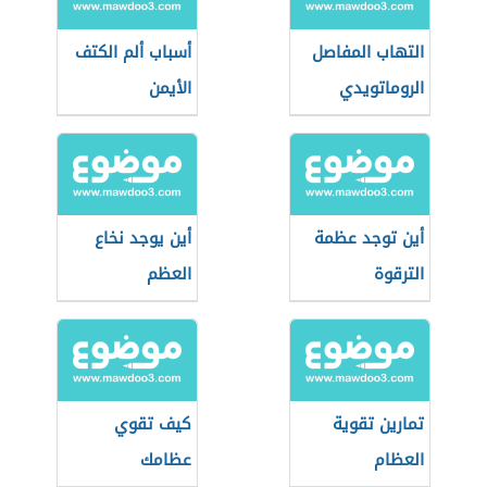
التهاب المفاصل
أسباب ألم الكتف
الروماتويدي
الأيمن
أين توجد عظمة
أين يوجد نخاع
الترقوة
العظم
تمارين تقوية
كيف تقوي
العظام
عظامك