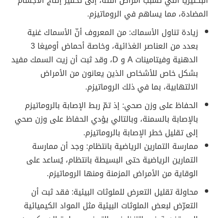
البكتيريا التي تسبب أمراض اللثة، إلى تحفيز إنتاج الأجسام
المضادة، مما يساهم في الروماتيزم.
زيادة تناول الأسماك: من المعروف أنّ
الأسماك غنية
بعدد من العناصر الغذائية، وخاصة أحماض أوميغا 3
الدهنية وفيتامينات A و D، وقد ثبت أن زيت السمك مفيد
بشكل خاص للأشخاص الذين يعانون من الأمراض
الالتهابية، بما في ذلك الروماتيزم.
الحفاظ على وزن صحي: إذ تمّ ربط الإصابة بالروماتيزم
بالإصابة بالسمنة، وبالتالي يؤدي الحفاظ على وزن صحي
إلى تقليل خطر الإصابة بالروماتيزم.
ممارسة التمارين الرياضية بانتظام: وجد أن ممارسة
التمارين الرياضية حتى البسيطة بانتظام، يُساعد على
الوقاية من الأمراض المزمنة ومنها الروماتيزم.
محاولة تقليل التعرض للملوثات البيئية: فقد
ثبت أن
التعرّض لبعض الملوثات البيئية مثل المواد الكيميائية