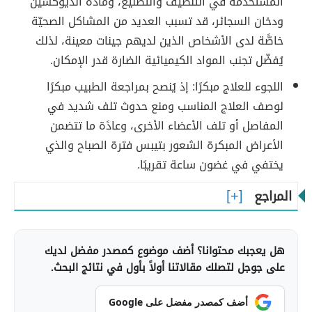
المستخدمة في التنظيف والتصنيع، ومادة الديوكسين
ودخان السجائر، قد تسبب العديد من المشاكل الصحيّة
خاصًّة لدى الأشخاص الذين لديهم جينات معينة، لذلك
يُفضّل تجنب المواد الكيميائية الضارة قدر الإمكان.
اللجوء للعلاج مبكرًا: إذ يُنصح بمراجعة الطبيب مبكرًا
لوصف العلاج المناسب ومنع حدوث تلف شديد في
المفاصل أو تلف الأعضاء الأخرى، وعادًة ما تتضمن
الأعراض المبكرة الشعور بتيبس فترة الصباح والذي
يختفي في غضون ساعة تقريبًا.
المراجع
هل يعجبك محتوانا؟ أضف موضوع كمصدر مفضل لديك
على جوجل لتصلك مقالاتنا أولاً بأول في نتائج البحث.
أضف كمصدر مفضل على Google