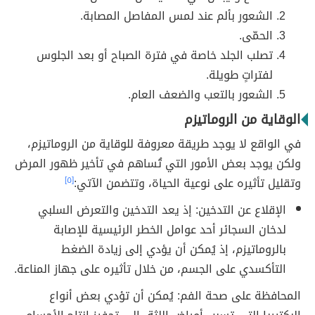
الشعور بألم عند لمس المفاصل المصابة.
الحمّى.
تصلب الجلد خاصة في فترة الصباح أو بعد الجلوس
لفتراتٍ طويلة.
الشعور بالتعب والضعف العام.
الوقاية من الروماتيزم
في الواقع لا يوجد طريقة معروفة للوقاية من الروماتيزم،
ولكن يوجد بعض الأمور التي تُساهم في تأخير ظهور المرض
وتقليل تأثيره على نوعية الحياة، وتتضمن الآتي:
[٥]
الإقلاع عن التدخين: إذ يعد التدخين والتعرض السلبي
لدخان السجائر أحد عوامل الخطر الرئيسية للإصابة
بالروماتيزم، إذ يُمكن أن يؤدي إلى زيادة الضغط
التأكسدي على الجسم، من خلال تأثيره على جهاز المناعة.
المحافظة على صحة الفم: يُمكن أن تؤدي بعض أنواع