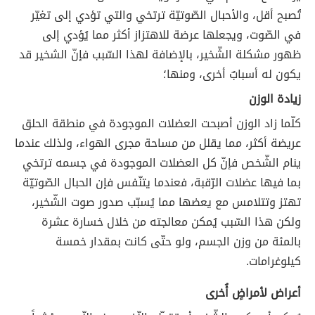
تُصبح أقل، والأحبال الصّوتيّة ترتخي والتي تؤدي إلى تغيّر
في الصّوت، ويجعلها عرضة للاهتزاز أكثر مما يُؤدي إلى
ظهور مشكلة الشّخير، بالإضافة لهذا السّبب فإنّ الشخير قد
يكون له أسبابٌ أخرى، ومنها؛
زيادة الوزن
كلّما زاد الوزن أصبحت العضلات الموجودة في منطقة الحلق
عريضة أكثر، مما يقلل من مساحة مجرى الهواء، ولذلك عندما
ينام الشّخص فإنّ كل العضلات الموجودة في جسمه ترتخي
بما فيها عضلات الرّقبة، فعندما يتنّفس فإن الحبال الصّوتيّة
تهتز وتتلامس مع يعضها مما يُسبّب صدور صوت الشّخير،
ولكن هذا السّبب يُمكن معالجته من خلال خسارة عشرة
بالمئة من وزن الجسم، ولو حتّى كانت بمقدار خمسة
كيلوغرامات.
أعراض لأمراضٍ أُخرى