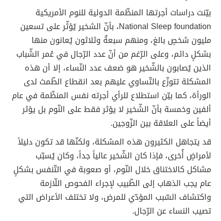
بيّنت دراسات أجرتها المنظّمة الدولية للنوم الأمريكية
National Sleep foundation، بأنّ الشخير يُؤثّر على تسعين
مليون شخصٍ بالغ، ومنهم سبعةٌ وثلاثون يُعانون منها
بشكلٍ دائم، وعلى الرّغم من أنّ عدد الرّجال في عُمر الشّباب
الذين يُصابون بالشّخير هو ضعف عدد النّساء، إلا أن هذه
المشكلة تتوزّع بالتّساوي عليهم بعد انقطاع الطّمث لدى
الورأة، كما بيّن استطلاع للرأي أجرته نفس المنظّمة في عام
ألفين وخمسة بأنّ الشّخير لا يؤثر فقط على النّوم بل يؤثر
أيضاً على العلاقة بين الزّوجين.
قد يتجاهل الكثيرون هذه المشكلة، ولكنّها قد تكون دليلاً
لأمراضٍ أُخرى، فإذا كان الشّخير عالياً جداً، وكان يُسبّب
مشاكل كالاختناق خلال النّوم، أو صعوبة في التّنفس بشكلٍ
عام يجب الذهاب إلى الطّبيب لإجراء الفحوص اللّازمة
واكتشاف السّبب المؤدّي للمرض، ولا تختلف الأعراض التي
تصيب النساء عن الرّجال.