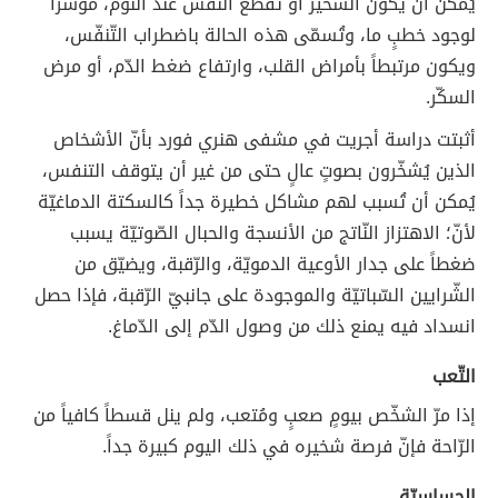
يُمكن أن يكون الشّخير أو تقطّع النّفس عند النّوم، مؤشراً
لوجود خطبٍ ما، وتُسمّى هذه الحالة باضطراب التّنفّس،
ويكون مرتبطاً بأمراض القلب، وارتفاع ضغط الدّم، أو مرض
السكّر.
أثبتت دراسة أجريت في مشفى هنري فورد بأنّ الأشخاص
الذين يُشخّرون بصوتٍ عالٍ حتى من غير أن يتوقف التنفس،
يُمكن أن تُسبب لهم مشاكل خطيرة جداً كالسكتة الدماغيّة
لأنّ؛ الاهتزاز النّاتج من الأنسجة والحبال الصّوتيّة يسبب
ضغطاً على جدار الأوعية الدمويّة، والرّقبة، ويضيّق من
الشّرايين السّباتيّة والموجودة على جانبيّ الرّقبة، فإذا حصل
انسداد فيه يمنع ذلك من وصول الدّم إلى الدّماغ.
التّعب
إذا مرّ الشخّص بيومٍ صعبٍ ومُتعب، ولم ينل قسطاً كافياً من
الرّاحة فإنّ فرصة شخيره في ذلك اليوم كبيرة جداً.
الحساسيّة