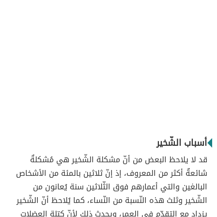
أسباب الشّخير
قد لا يلاحظ البعض من أنّ مشكلة الشّخير هي مُشكلةٌ
شائعةٌ أكثر من المعروف، إذ إنّ ثلاثين بالمئة من الأشخاص
البالغين والتي أعمارهم فوق الثّلاثين سنة يُعانون من
الشّخير وثلث هذه النّسبة من النّساء، كما يُلاحظ أنّ الشّخير
يزداد مع التقدّم في العمر، ويحدث ذلك لأنّ كتلة العضلات