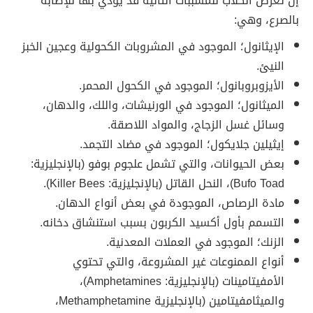
إنّ تعرض الكلاب للمسببات التالية قد يؤدي بها للإصابة
بالصرع، وهي:
الإيثانول؛ الموجود في المشروبات الكحولية وعجين الخبز
النيئ.
الأيزوبروبانول؛ الموجود في الكحول المحمر.
الميثانول؛ الموجود في الورنيشات، واللك، والدهان،
وسائل غسل الزجاج، والمواد اللاصقة.
إيثيلين جلايكول؛ الموجود في مضاد التجمد.
بعض الحيوانات، والتي تشمل علجوم بوفو (بالإنجليزية:
Bufo Toad)، النحل القاتل (بالإنجليزية: Killer Bees).
مادة الرصاص، الموجودة في بعض أنواع الدهان.
التسمم بأول أكسيد الكربون بسبب استنشاق دخانه.
الزنك؛ الموجود في العملات المعدنية.
أنواع الممنوعات غير المشروعة، والتي تحتوي
الأمفيتامينات (بالإنجليزية: Amphetamines)،
والميثامفيتامين (بالإنجليزية Methamphetamine،