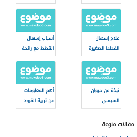
علاج إسهال
أسباب إسهال
القطط الصغيرة
القطط مع رائحة
بالنشا
كريهة
نبذة عن حيوان
أهم المعلومات
السيسي
عن تربية القرود
المنزلية
مقالات منوعة