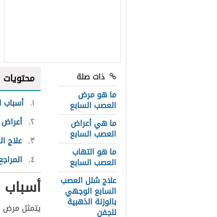
ذات صلة
محتويات
ما هو مرض
١
أسباب ا
العصب السابع
٢
أعراض 
ما هي أعراض
العصب السابع
٣
علاج ا
ما هو التهاب
٤
المراجع
العصب السابع
علاج شلل العصب
أسباب 
السابع الوجهي
بالوزنة الذهبية
يتمثل مرض
ا
للجفن