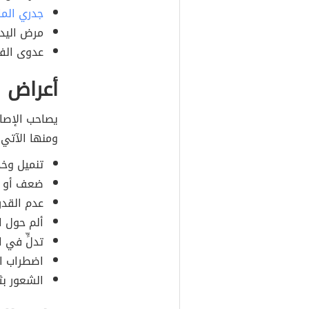
جدري الما
مرض اليد 
عدوى الفيروس 
أعراض ا
يصاحب الإصا
ومنها الآتي:
تنميل وخد
ضعف أو ش
عدم القدر
ألم حول ال
تدلٍّ في ا
اضطراب ال
الشعور بث