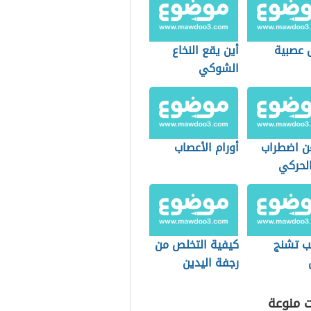
 عصبية
أين يقع النخاع
الشوكي
ن اضطراب
أورام الأعصاب
 الحركي
ب تشنج
كيفية التخلص من
رجفة اليدين
ت منوعة