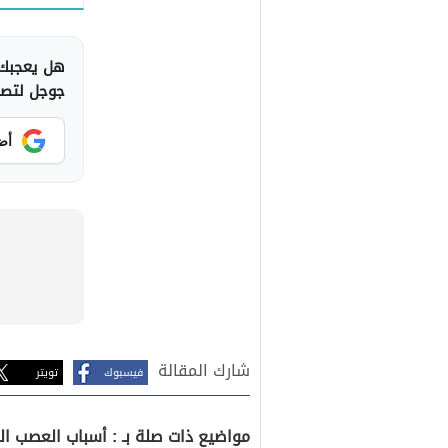
هل يعجبك 
جوجل لتصلك
أض
شارك المقالة
فيسبوك
تويتر
مواضيع ذات صلة بـ : أسباب العصب ال