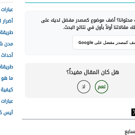
عبارات
محتوانا؟ أضف موضوع كمصدر مفضل لديك على
أضرار 
 مقالاتنا أولاً بأول في نتائج البحث.
طريقة 
مدن ش
ف كمصدر مفضل على Google
أحداث 
طريقة ا
هل كان المقال مفيداً؟
ما هو
نعم
لا
كيفية ا
عبارات
آيس كر
سابع