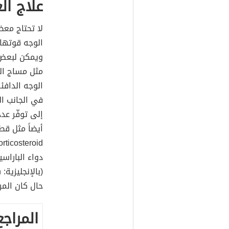
علاج ال
لا تحتاج مع
الوجه قوتها 
ويمكن لبعض ط
مثل مساج الو
الوجه الدافئ
في الجانب ا
إلى توفّر عد
أيضاً مثل قطر
دواء الباراسيتامول (ب
حال كان المر
المراجع