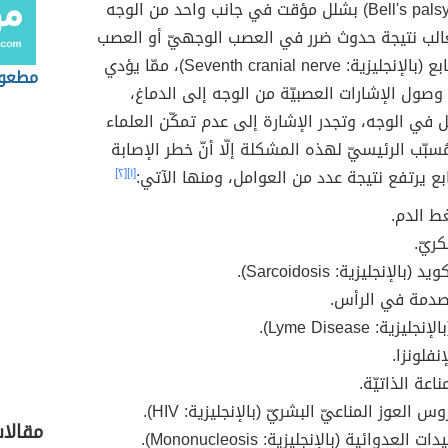
(بالإنجليزية: Bell's palsy) بشلل مؤقت في جانب واحد من الوجه
لب نتيجة حدوث ضرر في العصب الوجهيّ أو العصب
القحفيّ السابع (بالإنجليزية: Seventh cranial nerve)، ممّا يؤدي
مطعوم
صول الإشارات العصبيّة من الوجه إلى الدماغ،
في الوجه، وتجدر الإشارة إلى عدم تمكّن العلماء
ُسبّب الرئيسيّ لهذه المشكلة إلّا أنّ خطر الإصابة
ع يرتفع نتيجة عدد من العوامل، ومنها الآتي:
[١]
[٢]
ط الدم.
ريّ.
بالإنجليزية: Sarcoidosis).
لصدمة في الرأس.
يزية: Lyme Disease).
نفلونزا.
اعة الذاتيّة.
العوز المناعيّ البشريّ (بالإنجليزية: HIV).
مقالا
العدوائية (بالإنجليزية: Mononucleosis).