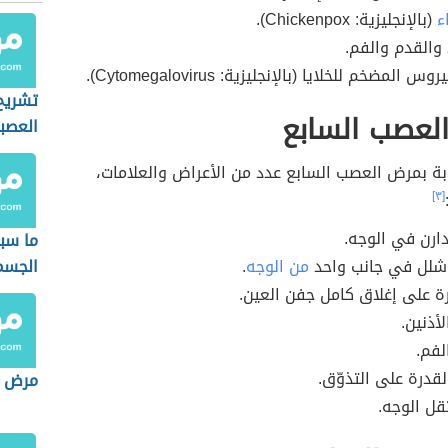
ء
(بالإنجليزية: Chickenpox).
والقدم والفم.
المضخم للخلايا (بالإنجليزية: Cytomegalovirus).
تشريح 
لعصب السابع
العصب
بة بمرض العصب السابع عدد من الأعراض والعلامات،
[٣]
ارن في الوجه.
ما سب
لل في جانب واحد
من الوجه
.
الجسم
ة على إغلاق كامل جفن العين.
أذنين.
لفم.
قدرة على التذوّق.
مرض ع
قل الوجه.