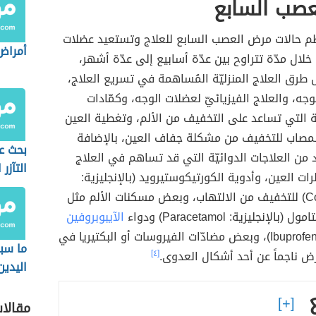
عصب السابع
ظم حالات مرض العصب السابع للعلاج وتستعيد عضلات
أمراض
خلال مدّة تتراوح بين عدّة أسابيع إلى عدّة أشهر،
رق العلاج المنزليّة المُساهمة في تسريع العلاج،
جه، والعلاج الفيزيائيّ لعضلات الوجه، وكمّادات
ة التي تساعد على التخفيف من الألم، وتغطية العين
لمصاب للتخفيف من مشكلة جفاف العين، بالإضافة
بحث ع
د من العلاجات الدوائيّة التي قد تساهم في العلاج
التآزر
ات العين، وأدوية الكورتيكوستيرويد (بالإنجليزية:
Corticosteroid) للتخفيف من الالتهاب، وبعض مسكنات الألم مثل
الإنجليزية: Paracetamol) ودواء
الآيبوبروفين
(بالإنجليزية: Ibuprofen)، وبعض مضادّات الفيروسات أو البكتيريا في
ما سب
ض ناجماً عن أحد أشكال العدوى.
[٤]
اليدين
مقالا