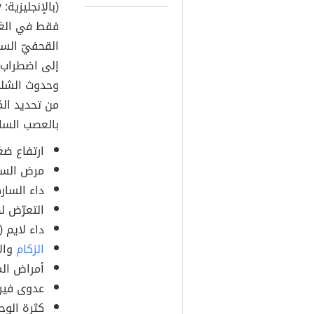
فقط في الغا
إلى اضطراب و
وحدوث الشلل 
من تحديد الم
بالعصب الساب
ارتفاع ضغ
مرض السك
داء الساركويد (
التعرّض 
داء لايم (بالإنجل
الزكام
والإ
أمراض المن
عدوى فيروس 
كثرة الوحيدات 