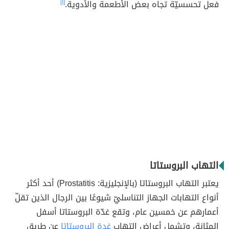
فعل تحسسيّة تجاه بعض الأطعمة والأدوية.
[١]
التهاب البروستاتا
يعتبر التهاب البروستاتا (بالإنجليزية: Prostatitis) أحد أكثر
أنواع التهابات الجهاز التناسليّ شيوعًا بين الرجال الذين تقلّ
أعمارهم عن خمسين عام، وتقع غدّة البروستاتا أسفل
المثانة، وتشمل أعراض التهاب
غدة البروستاتا
عن طريق