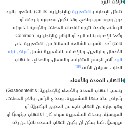
نزلات البرد
تتمثل الإصابة ب
القشعريرة
(بالإنجليزية: Chills) بالشعور بالبرد
دون وجود سبب واضح، وقد تكون مصحوبة بالرجفة أو
الرعشة، وتحدث نتيجة تقلصات العضلات والأوعية الدمويّة،
وتُعدّ الإصابة بنزلة البرد أو الزكام (بالإنجليزية: Common
cold) أحد الأسباب الشائعة للمعاناة من القشعريرة لدى
الأطفال والبالغين، وبالإضافة للقشعريرة تشمل
أعراض نزلة
البرد
آلام الجسم المتفرقة، والسعال، والصداع، والتهاب
الحلق، وسيلان الأنف.
[١]
[٢]
التهاب المعدة والأمعاء
يتسبب التهاب المعدة والأمعاء (بالإنجليزية: Gastroenteritis)
بأعراض عدّة منها القشعريرة، وصداع الرأس، وآلام العضلات،
وهو عبارة عن التهاب ناجم عن العدوى البكتيريّة أو
الفروسيّة، وتحدث القشعريرة سواء كان الالتهاب جرثوميًّا أو
فيروسيًّا، كما يمكن أن يكون التهاب المعدة ناتجًا عن ردّة