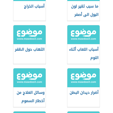
ما سبب تغير لون
أسباب الخراج
البول الى أصفر
غامق
أسباب اللعاب أثناء
التهاب حول الظفر
النوم
أضرار ديدان البطن
وسائل العلاج من
أخطار السموم
القاتلة