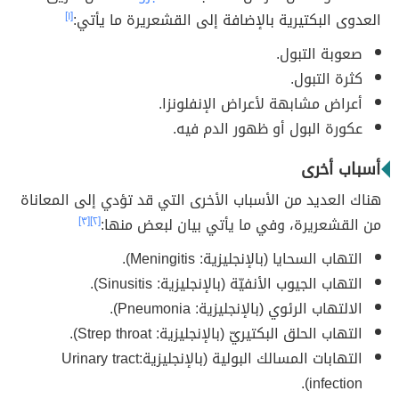
العدوى البكتيرية بالإضافة إلى القشعريرة ما يأتي:
[١]
صعوبة التبول.
كثرة التبول.
أعراض مشابهة لأعراض الإنفلونزا.
عكورة البول أو ظهور الدم فيه.
أسباب أخرى
هناك العديد من الأسباب الأخرى التي قد تؤدي إلى المعاناة
من القشعريرة، وفي ما يأتي بيان لبعض منها:
[٢]
[٣]
التهاب السحايا (بالإنجليزية: Meningitis).
التهاب الجيوب الأنفيّة (بالإنجليزية: Sinusitis).
الالتهاب الرئوي (بالإنجليزية: Pneumonia).
التهاب الحلق البكتيريّ (بالإنجليزية: Strep throat).
التهابات المسالك البولية (بالإنجليزية:Urinary tract
infection).