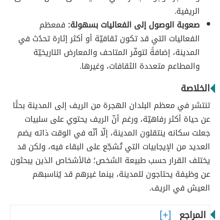
الريفية.
صعوبة الوصول إلى الفعاليات بسهولة:
فمعظم
الفعاليات التي قد تكون ثقافيّة أو أكثر إثارة تحدُث في
المدينة، إضافةً لتوفّر المتاحف والمعارض التاريخيّة
والمطاعم متعددة الثقافات، وغيرها.
الخلاصة
تنتشر في معظم البلدان الهجرة من الريف إلى المدينة بحثًا
عن حياة أكثر رفاهيّة، ورغم أنّ الريف يحتوي على سلبيات
جعلت سكانه ينتقلون المدينة، إلّا أنّه في الوقت ذاته يضم
العديد من الإيجابيات التي تُشجّع على البقاء فيه، ولكن قد
يختلف القرار حسب طبيعة الشخص؛ فالأشخاص الذين يبحثون
عن وظيفة يحتاجون للمدينة، بينما غيرهم قد يُناسبهم
العيش في الريف.
المراجع