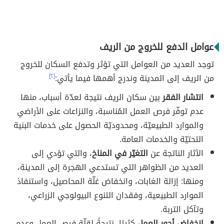
عوامل الدفع للخروج من الريف
توجد العديد من العوامل التي تؤثر وتدفع السكان للخروج
من الريف إلى المدينة وندرج أهمها فيما يأتي:
[٢]
انتشار الفقر
بين سكان الريف نتيجة لعدّة أسباب، منها
عدم توفّر فرص العمل المُناسبة، والنزاعات على الأراضي
والموارد الطبيعيّة، ومحدوديّة الحصول على خدمات البنية
التحتيّة والخدمات العامة.
الآثار الناتجة عن
التغيّر في المناخ
، والتي تؤدي إلى
العديد من الظواهر التي تستدعي الهجرة إلى المدينة،
ومنها: إزالة الغابات، وانخفاض غلّة المحاصيل، واستنفاذ
الموارد الطبيعية، وفقدان التنوع البيولوجي الزراعي،
وتآكل التربة.
انخفاض أجور العمل
كثيرًا، نتيجةً لقلّة فرص العمل وعدم