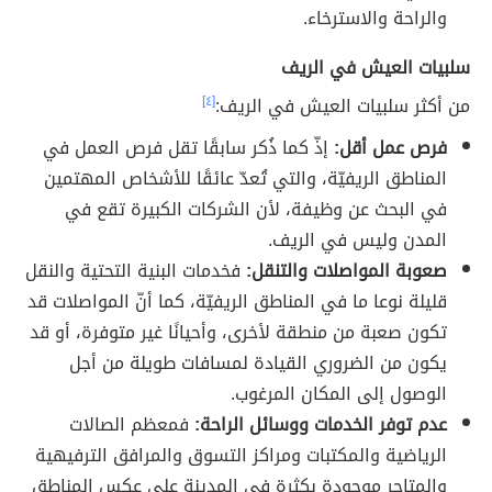
والراحة والاسترخاء.
سلبيات العيش في الريف
من أكثر سلبيات العيش في الريف:
[٤]
فرص عمل أقل:
إذّ كما ذُكر سابقًا تقل فرص العمل في
المناطق الريفيّة، والتي تُعدّ عائقًا للأشخاص المهتمين
في البحث عن وظيفة، لأن الشركات الكبيرة تقع في
المدن وليس في الريف.
صعوبة المواصلات والتنقل:
فخدمات البنية التحتية والنقل
قليلة نوعا ما في المناطق الريفيّة، كما أنّ المواصلات قد
تكون صعبة من منطقة لأخرى، وأحيانًا غير متوفرة، أو قد
يكون من الضروري القيادة لمسافات طويلة من أجل
الوصول إلى المكان المرغوب.
عدم توفر الخدمات ووسائل الراحة:
فمعظم الصالات
الرياضية والمكتبات ومراكز التسوق والمرافق الترفيهية
والمتاجر موجودة بكثرة في المدينة على عكس المناطق