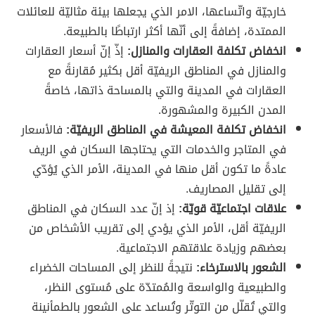
خارجيّة واتّساعها، الامر الذي يجعلها بيئة مثاليّة للعائلات
الممتدة، إضافةً إلى أنّها أكثر ارتباطًا بالطبيعة.
انخفاض تكلفة العقارات والمنازل:
إذّ إنّ أسعار العقارات
والمنازل في المناطق الريفيّة أقل بكثير مُقارنةً مع
العقارات في المدينة والتي بالمساحة ذاتها، خاصةً
المدن الكبيرة والمشهورة.
انخفاض تكلفة المعيشة في المناطق الريفيّة:
فالأسعار
في المتاجر والخدمات التي يحتاجها السكان في الريف
عادةً ما تكون أقل منها في المدينة، الأمر الذي يُؤدّي
إلى تقليل المصاريف.
علاقات اجتماعيّة قويّة:
إذ إنّ عدد السكان في المناطق
الريفيّة أقل، الأمر الذي يؤدي إلى تقريب الأشخاص من
بعضهم وزيادة علاقتهم الاجتماعية.
الشعور بالاسترخاء:
نتيجةً للنظر إلى المساحات الخضراء
والطبيعية والواسعة والمُمتدّة على مُستوى النظر،
والتي تُقلّل من التوتّر وتُساعد على الشعور بالطمأنينة