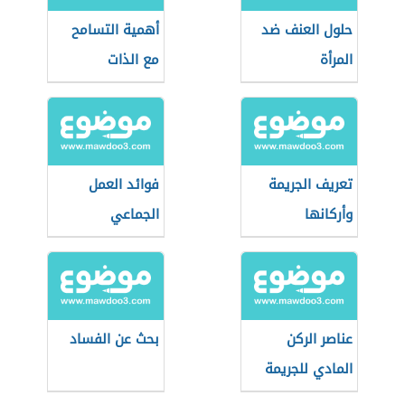
حلول العنف ضد
أهمية التسامح
المرأة
مع الذات
تعريف الجريمة
فوائد العمل
وأركانها
الجماعي
عناصر الركن
بحث عن الفساد
المادي للجريمة