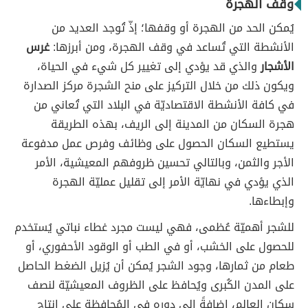
وقف الهجرة
يُمكن الحد من الهجرة أو وقفها؛ إذّ تُوجد العديد من
الأنشطة التي تُساعد في وقف الهجرة، ومن أبرزها:
غرس
الأشجار
والذي قد يؤدي إلى تغيير كل شيء في الحياة،
ويكون ذلك من خلال التركيز على منح الشجرة مركز الصدارة
في كافة الأنشطة الاقتصاديّة في البلاد التي تُعاني من
هجرة السكان من المدينة إلى الريف، بهذه الطريقة
يستطيع السكان الحصول على وظائف وفرص عمل مدفوعة
الأجر والثمن، وبالتالي تحسين ظروفهم المعيشية، الأمر
الذي يؤدي في نهايّة الأمر إلى تقليل عمليّة الهجرة
وإبطاءها.
للشجر أهميّة عُظمى، فهي ليست مجرد غطاء نباتي يُستخدم
للحصول على الخشب، أو في الطب أو الوقود الأحفوري، أو
طعام من ثمارها، وجود الشجر يُمكن أن يُزيل الضغط الحاصل
على المدن الكُبرى ويُحافظ على الظروف المعيشيّة لنصف
سكان العالم، إضافةً إلى دوره في المُحافظة على إنتاج