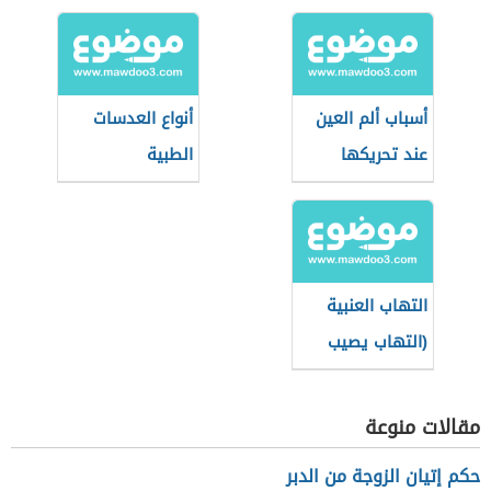
أسباب ألم العين
أنواع العدسات
عند تحريكها
الطبية
واستخداماتها
التهاب العنبية
(التهاب يصيب
العين)
مقالات منوعة
حكم إتيان الزوجة من الدبر