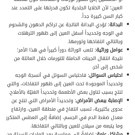
العين؛ لأن الخلايا الجلدية تكون قدرتها على التمدد عند
كبار السن كبيرة جداً.
البدانة:
تؤدي البدانة الناتجة عن تراكم الدهون والشحوم
في الوجه وتحديداً أسفل العين إلى ظهور الترهلات
وبالتالي انتفاخها وتورمها.
عوامل وراثية:
تلعب الوراثة دوراً كبيراً في هذا الأمر؛
نتيجة انتقال الجينات الحاملة للتورمات خلال العائلة من
شخص إلى آخر.
احتباس السوائل:
فاحتباس السوئل في أنسجة الوجه
وتحديداً الموجودة تحت العين إلى ظهور انتفاخات، والتي
تنتج بسبب تناول بعض الأطعمة وتحديداً الغنيّة بالأملاح.
الإصابة ببعض الأمراض:
وتحديداً الأمراض التي تنتج عن
عدوى بكتيرية، تسبب انتفاخ في منطقة العين، وارتفاع
معدل ضغط الدم في الجسم، إضافةً إلى العطس المتكرر
وما يتبعه من سيلان للعين وبالتالي انتفاخها.
مشاكل عامة:
إضافةً إلى ممارسة بعد العادات السيئة من