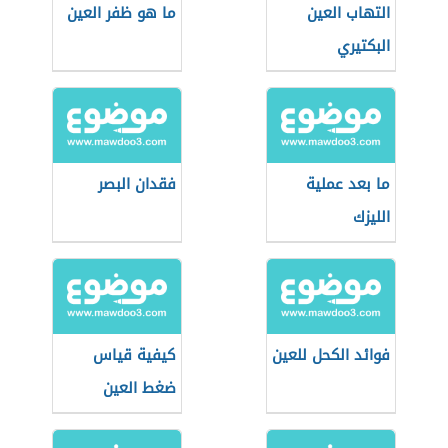
التهاب العين
ما هو ظفر العين
البكتيري
ما بعد عملية
فقدان البصر
الليزك
فوائد الكحل للعين
كيفية قياس
ضغط العين