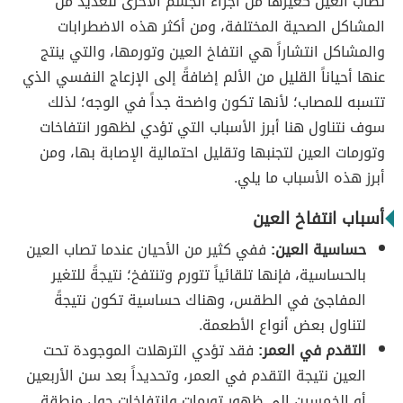
تصاب العين كغيرها من أجزاء الجسم الأخرى للعديد من
المشاكل الصحية المختلفة، ومن أكثر هذه الاضطرابات
والمشاكل انتشاراً هي انتفاخ العين وتورمها، والتي ينتج
عنها أحياناً القليل من الألم إضافةً إلى الإزعاج النفسي الذي
تتسبه للمصاب؛ لأنها تكون واضحة جداً في الوجه؛ لذلك
سوف نتناول هنا أبرز الأسباب التي تؤدي لظهور انتفاخات
وتورمات العين لتجنبها وتقليل احتمالية الإصابة بها، ومن
أبرز هذه الأسباب ما يلي.
أسباب انتفاخ العين
حساسية العين:
ففي كثير من الأحيان عندما تصاب العين
بالحساسية، فإنها تلقائياً تتورم وتنتفخ؛ نتيجةً للتغير
المفاجئ في الطقس، وهناك حساسية تكون نتيجةً
لتناول بعض أنواع الأطعمة.
التقدم في العمر:
فقد تؤدي الترهلات الموجودة تحت
العين نتيجة التقدم في العمر، وتحديداً بعد سن الأربعين
أو الخمسين إلى ظهور تورمات وانتفاخات حول منطقة