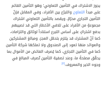
يجوز الاشتراك في التأمين التعاوني؛ وهو التأمين القائم
على مبدأ
التعاون
والتبرّع بين الأفراد، وفي المقابل فإنّ
التأمين التجاري محرّمٌ، ويقصد بالتأمين التعاوني اشتراك
مجموعةٍ من الأفراد على تلافي الأخطار التي قد تصيبهم
بدفع اشتراكٍ على أساس التبرع استناداً لوثائق والتزامات،
كما أنّ المشترك قد يلتزم بتحمّل العجز، ومبالغ المشتركين
والعوائد منها تعود إلى الصندوق ولا تملكها شركة التأمين
كما في التأمين التجاري، كما يُصرف الفائض من الأموال بما
يحقّق مصلحةً ما، وعند تصفية التأمين تُصرف المبالغ في
وجوه الخير والمعروف.
[٣]