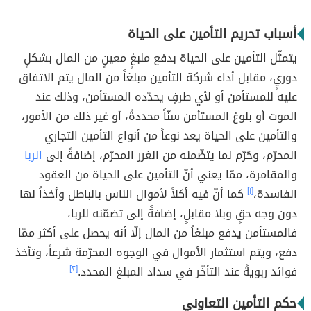
أسباب تحريم التأمين على الحياة
يتمثّل التأمين على الحياة بدفع ملبغٍ معينٍ من المال بشكلٍ
دوريٍ، مقابل أداء شركة التأمين مبلغاً من المال يتم الاتفاق
عليه للمستأمن أو لأي طرفٍ يحدّده المستأمن، وذلك عند
الموت أو بلوغ المستأمن سنّاً محددةً، أو غير ذلك من الأمور،
والتأمين على الحياة يعد نوعاً من أنواع التأمين التجاري
المحرّم، وحُرّم لما يتضّمنه من الغرر المحرّم، إضافةً إلى
الربا
والمقامرة، ممّا يعني أنّ التأمين على الحياة من العقود
الفاسدة،
[١]
كما أنّ فيه أكلاً لأموال الناس بالباطل وأخذاً لها
دون وجه حقٍ وبلا مقابلٍ، إضافةً إلى تضمّنه للربا،
فالمستأمن يدفع مبلغاً من المال إلّا أنه يحصل على أكثر ممّا
دفع، ويتم استثمار الأموال في الوجوه المحرّمة شرعاً، وتأخذ
فوائد ربويةً عند التأخّر في سداد المبلغ المحدد.
[٢]
حكم التأمين التعاوني