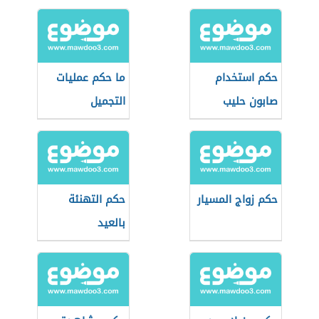
حكم استخدام
ما حكم عمليات
صابون حليب
التجميل
الحمار
حكم زواج المسيار
حكم التهنئة
بالعيد