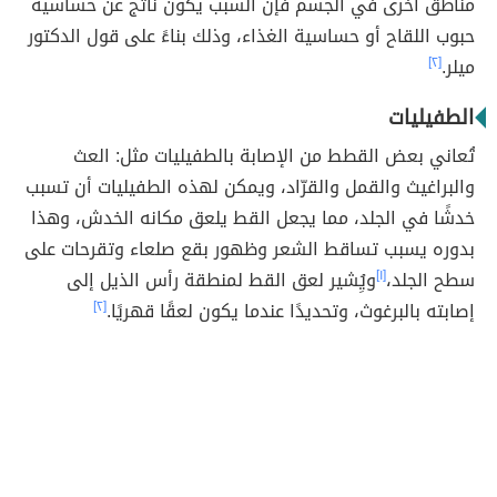
مناطق أخرى في الجسم فإنَّ السبب يكون ناتج عن حساسية
حبوب اللقاح أو حساسية الغذاء، وذلك بناءً على قول الدكتور
ميلر.
[٢]
الطفيليات
تُعاني بعض القطط من الإصابة بالطفيليات مثل: العث
والبراغيث والقمل والقرّاد، ويمكن لهذه الطفيليات أن تسبب
خدشًا في الجلد، مما يجعل القط يلعق مكانه الخدش، وهذا
بدوره يسبب تساقط الشعر وظهور بقع صلعاء وتقرحات على
سطح الجلد،
[١]
ويُِشير لعق القط لمنطقة رأس الذيل إلى
إصابته بالبرغوث، وتحديدًا عندما يكون لعقًا قهريًا.
[٢]