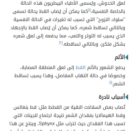
لعق الخدوش، ويُسمى الأطباء البيطريون هذه الحالة
بالحاصة النفسية،
[١]
كما يمكن أن يُصاب القط يحالة تسمى
"سلوك النزوح" التي تسبب له تغيرات في الحالة النفسية
وبالتالي تساقط شعره، كما يمكن أن يُصاب القط بالإجهاد
الذي يسبب له التوتر والتعب، مما يدفعه إلى لعق شعره
بشكل متكرر، وبالتالي تساقطه.
[٢]
الألم
يدفع الشعور بالألم
القط
إلى لعق المنطقة المصابة،
وخصوصًا في حالة التهاب المفاصل، وهذا يسبب تساقط
الشعر.
[١]
أسباب نادرة
تُصاب بعض السلالات النقية من القطط مثل: قط بنغالس
وقط الهيمالايا بفقدان الشعر نتيجة اجتماع للجينات التي
تسبب هذا الفقدان حيث تترتب مثل Sphynx، وينتج عن هذا