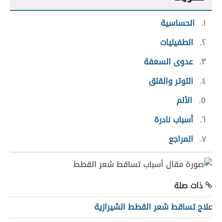
١
الحساسية
٢
الطفيليات
٣
عدوى السعفة
٤
التوتر والقلق
٥
الألم
٦
أسباب نادرة
٧
المراجع
ذات صلة
علاج تساقط شعر القطط الشيرازية