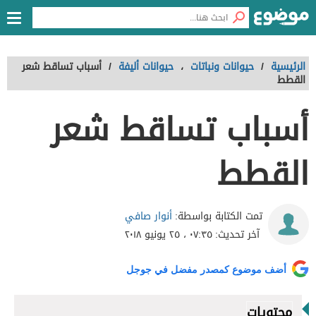
الرئيسية
/
حيوانات ونباتات
،
حيوانات أليفة
/
أسباب تساقط شعر
القطط
أسباب تساقط شعر
القطط
أنوار صافي
تمت الكتابة بواسطة:
آخر تحديث:
٠٧:٣٥ ، ٢٥ يونيو ٢٠١٨
أضف موضوع كمصدر مفضل في جوجل
محتويات