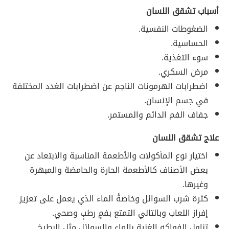
أسباب تشقق اللسان
الضغوطات النفسية.
الحساسية.
سوء التغذية.
مرض السكري.
اضطرابات الهرمونات الناجم عن اضطرابات الغدد المختلفة
في جسم الإنسان.
جفاف الفم الدائم والمستمر.
علاج تشقق اللسان
اختيار نوع المأكولات والأطعمة المناسبة والابتعاد عن
بعض الأصناف كالأطعمة الحارة والحامضة والمبهرة
وغيرها.
كثرة شرب السوائل وخاصةً الماء الذي يعمل على تعزيز
إفراز اللعاب وبالتالي التمتع بفمٍ رطبٍ وصحي.
تناول الفواكه الغنية بالماء والسوائل مثل البطيخ