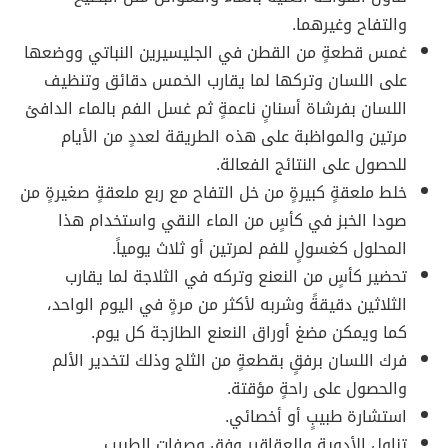
والتفاح وغيرهما.
غمس قطعةٍ من القطن في الجليسيرين النباتي ووضعها
على اللسان وتركها لما يقارب الخمس دقائق وتنظيف
اللسان بفرشاة أسنانٍ ناعمةٍ ثم غسل الفم بالماء الدافئ
مرتين والمواظبة على هذه الطريقة لعددٍ من الأيام
للحصول على النتائج الفعالة.
خلط ملعقةٍ كبيرةٍ من خل التفاح مع ربع ملعقةٍ صغيرةٍ من
صودا الخبز في كأسٍ من الماء النقي واستخدام هذا
المحلول كغسولٍ للفم لمرتين أو ثلاث يومياً.
تحضير كأسٍ من النعنع وتركه في الثلاجة لما يقارب
الثلاثين دقيقةً وشربه لأكثر من مرةٍ في اليوم الواحد،
كما ويمكن مضغ أوراق النعنع الطازجة كل يوم.
فرك اللسان برفقٍ بقطعةٍ من الثلج وذلك لتخدير الألم
والحصول على راحةٍ مؤقتة.
استشارة طبيبٍ أو أخصائي.
تناول الأدوية والعقاقير وفق وصفات الطبيب.