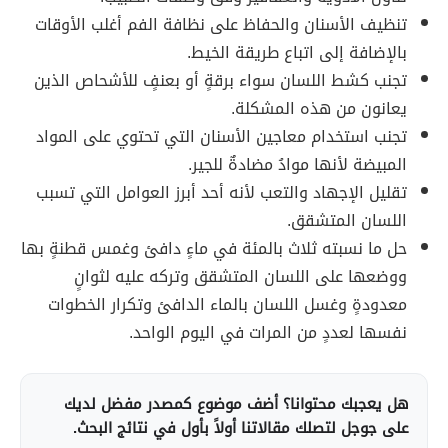
تنظيف الأسنان والحفاظ على نظافة الفم أغلب الأوقات
بالإضافة إلى اتباع طريقة الخيط.
تجنب كشط اللسان سواء برقةٍ أو بعنفٍ للأشحاص الذين
يعانون من هذه المشكلة.
تجنب استخدام معاجين الأسنان التي تحتوي على المواد
المبيضة لأنها موادُ مضادةٌ للجير.
تقليل الإجهاد والتعب لأنه أحد أبرز العوامل التي تسبب
اللسان المتشقق.
حل ما نسبته ثلاث بالمئة في ماءٍ دافئ وغمس قطنةٍ بها
ووضعها على اللسان المتشقق وتركه عليه لثوانٍ
معدودةٍ وغسل اللسان بالماء الدافئ وتكرار الخطوات
نفسها لعددٍ من المرات في اليوم الواحد.
هل يعجبك محتوانا؟ أضف موضوع كمصدر مفضل لديك
على جوجل لتصلك مقالاتنا أولاً بأول في نتائج البحث.