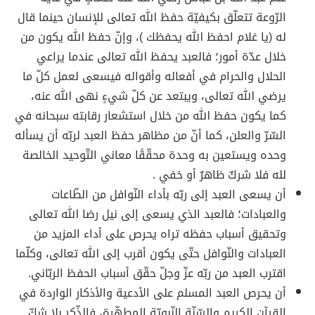
الرّوعة تتعلّق بكيفيّة حفظ الله تعالى للإنسان حينما قال
له (يا غلام احفظ الله يحفظك )، وإنّ حفظ الله يكون من
خلال عدّة أمور؛ فالعبد يحفظ الله تعالى عندما يراعي
الحلال والحرام في أفعاله وأقواله فيسعى لعمل كلّ ما
يرضي الله تعالى، ويبتعد عن كلّ شيءٍ نهى الله عنه،
كما يكون حفظ الله من خلال استشعار رقابته سبحانه في
السّرّ والعلن، كما أنّ من مظاهر حفظ العبد لربّه أن يسأله
وحده ويستعين به وحدة محقّقًا معاني التّوحيد الخالصة
لله فلا شركٌ ظاهرٌ أو خفي .
أن يسعى العبد إلى ربّه بأداء النّوافل من الطّاعات
والعبادات؛ فالعبد الذي يسعى إلى نيل رضا الله تعالى
وتحقيق أسباب حفظه تراه يحرص على أداء المزيد من
العبادات والنّوافل حتّى يكون أقرب إلى الله تعالى، وكلّما
اقترب العبد من ربّه عزّ وجلّ حقّق أسباب الحفظ الربّاني.
أن يحرص العبد المسلم على الأدعية والأذكار الواردة في
القرآن الكريم والسّنّة النّبويّة المطهّرة، فالذّكر بلا شكّ