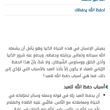
احفظ الله يحفظك
يعيش الإنسان في هذه الحياة الدّنيا وهو يأمل أن يشمله
الله سبحانه وتعالى برعايته وحفظه، ويدفع عنه شرور الدّنيا
وأذى الخلق ووساوس الشّيطان، ولا شكّ بأنّ هذا الحفظ
الرّباني للعباد لا يكون إلاّ بأخذ العبد بالأسباب التي تؤدّي إلى
ذلك، فما هي أسباب حفظ الله للعبد؟
أسباب حفظ الله للعبد
أن يحفظ العبد ربّه في قوله وعمله وسائر تصرّفاته في
الحياة ومعاملاته مع النّاس، فالنّبي عليه الصّلاة والسّلام
علّم عبد الله بن عبّاس رضي الله عنه كلماتٍ في غاية