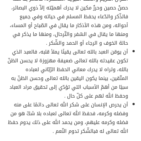
حصنٌ حصين وحرزٌ مكين لا يدرك أهميّته إلاّ ذوي البصائر،
فالذّكر والدّعاء يحفظ المسلم في حياته وفي جميع
أحواله، ومن هذه الأذكار ما يقال في الصّباح أو المساء،
ومنها ما يقال في السّفر والتّرحال، ومنها ما يذكر في
حالة الخوف و الرجاء أو الحمد والشّكر .
أن يوقن العبد بالله تعالى يقينًا يملأ قلبه، فالعبد الذي
تكون عقيدته بالله تعالى ضعيفة مهزوزة لا يحسن الظنّ
بالله، وتراه لا يدرك معاني الحفظ الرّبّاني لعباده
المتّقين، بينما يكون اليقين بالله تعالى وحسن الظنّ به
سببًا من أهمّ الأسباب التي تؤدّي إلى تحقيق مراد العباد
وحفظ الله لهم على كلّ حال .
أن يحرص الإنسان على شكر الله تعالى دائمًا على منه
وفضله وكرمه، فحفظ الله تعالى لعباده بلا شكّ هو من
فضله وكرمه عليهم، ومن يحمد الله على ذلك يدوم حفظ
الله تعالى له فبالشّكر تدوم النّعم .