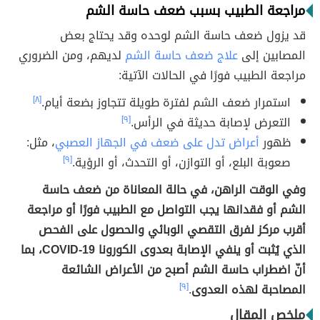
مراجعة الطبيب بسبب ضعف حاسة الشم
قد يزول ضعف حاسة الشم لوحده وقد يحتاج بعض
المصابين إلى
علاج ضعف حاسة الشم
لديهم، ومن الضروري
مراجعة الطبيب فورًا في الحالات الآتية:
استمرار ضعف الشم لفترة طويلة تتجاوز بضعة أيام.
[٨]
التعرض لإصابة حديثة في الرأس.
[٩]
ظهور
أعراض تدل على ضعف في الجهاز العصبي
، مثل:
صعوبة البلع، أو التوازن، أو التحدث، أو الرؤية.
[٩]
وفي الوقت الراهن، في حالة المعاناة من ضعف حاسة
الشم أو فقدانها يجب التواصل مع الطبيب فورًا أو مراجعة
أقرب مركز لفرق التقصي الوبائي والحصول على الفحص
الذي يُثبت أو ينفي الإصابة بعدوى الكورونا COVID-19، بما
أنّ اضطراب حاسة الشم أصبح من الأعراض الشائعة
المصاحبة لهذه العدوى
.
[٩]
ملخص المقال