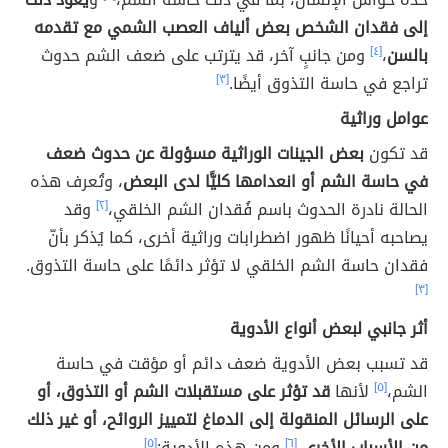
إلى فقدان الشخص بعض ألياف العصب الشمي مع تقدمه
بالسن
،
[٤]
ومن جانبٍ آخر، قد يترتب على ضعف الشم حدوث
تراجع في حاسة التذوق أيضًا.
[٣]
عوامل وراثية
قد تكون
بعض الجينات الوراثية مسؤولة عن حدوث ضعف
في حاسة الشم أو انعدامها كليًّا لدى البعض
، وتُعرف هذه
الحالة نادرة الحدوث باسم فُقدان الشم الخلقي،
[٢]
وقد
يصاحبه أحيانًا ظهور اضطرابات وراثية أخرى، كما يُذكر بأنّ
فقدان حاسة الشم الخلقي لا تؤثر دائمًا على حاسة التذوق.
[٣]
أثر جانبي لبعض أنواع الأدوية
قد تسبب بعض الأدوية ضعف دائم أو مؤقت في حاسة
الشم،
[٥]
لأنها
قد تؤثر على مستقبلات الشم أو التذوق، أو
على الرسائل المنقولة إلى الدماغ لتمييز الروائح، أو غير ذلك
من الأسباب الأخرى
،
[٦]
ومن هذه الأدوية:
[٥]