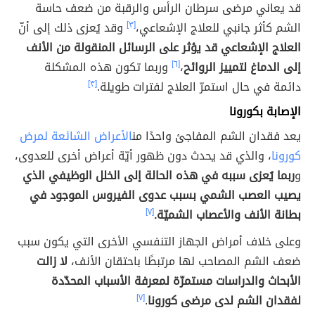
قد يعاني مرضى سرطان الرأس والرقبة من ضعف حاسة
الشم كأثر جانبي للعلاج الإشعاعي،
[٣]
وقد يُعزى ذلك إلى أنّ
العلاج الإشعاعي قد يؤثر على الرسائل المنقولة من الأنف
إلى الدماغ لتمييز الروائح
،
[٦]
وربما تكون هذه المشكلة
دائمة في حال استمرّ العلاج لفترات طويلة.
[٣]
الإصابة بكورونا
يعد فقدان الشم المفاجئ واحدًا من
الأعراض الشائعة لمرض
كورونا
، والذي قد يحدث دون ظهور أيّة أعراض أخرى للعدوى،
و
ربما يُعزى سببه في هذه الحالة إلى الخلل الوظيفي الذي
يصيب العصب الشمي بسبب عدوى الفيروس الموجود في
بطانة الأنف والأعصاب الشميّة.
[٧]
وعلى خلاف أمراض الجهاز التنفسي الأخرى التي يكون سبب
ضعف الشم المصاحب لها مرتبطًا باحتقان الأنف،
لا زالت
الأبحاث والدراسات مستمرّة لمعرفة الأسباب المحدّدة
لفقدان الشم لدى مرضى كورونا
.
[٧]