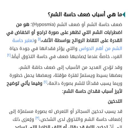
ما هي أسباب ضعف حاسة الشم؟
ضعف حاسة الشم أو ضعف الشم (Hyposmia)؛
هو من
اضطرابات الشم التي تظهر على صورة تراجع أو انخفاض في
القدرة على التقاط الروائح بواسطة الأنف،
[١]
و
تعتبر حاسة
الشم من أهم الحواس
والتي يؤثر فقدانها في جودة حياة
الفرد، خاصةً عندما يُصاحبها ضعف في حاسة التذوق أيضًا.
[٢]
وقد تؤدي العديد من الأسباب إلى ضعف حاسّة الشم،
بعضها بسيط ويستمرّ لفترة مؤقتة، وبعضها يحمل خطورة
وربما يسبب فقدانًا للشم بصورة دائمة،
[٢]
وفيما يأتي توضيح
لأبرز أسباب فقدان حاسة الشم:
التدخين
قد يسبب تدخين السجائر أو التعرض له بصورة مستمرّة إلى
إضعاف حاسة الشم والتذوق لدى الشخص،
[٣]
ويُعزى ذلك
إلى أنّ
تدخين التبغ قد يقتل أو يُتلف الخلايا التي تساعد