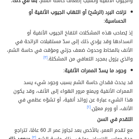
والجيوب الأنفية وتسبب إضعاف حاسة الشم،
بما في ذلك:
نزلات البرد (الرشح) أو التهاب الجيوب الأنفية أو
الحساسية
:
إذ يُصاحب هذه المشكلات انتفاخ الجيوب الأنفية أو
انسدادها وقد يؤدي ذلك إلى سدّ مستقبلات الرائحة في
الأنف بالمخاط وحدوث ضعف جزئي ومؤقت في حاسة الشم،
والذي يزول بمجرد التعافي من المشكلة.
[٣]
وجود ما يسدّ الممرات الأنفية
:
قد يحدث فقدان حاسة الشم بسبب وجود شيء يسد
الممرات الأنفية ويمنع مرور الهواء إلى الأنف، وقد يكون
هذا الشيء عبارة عن زوائد أنفية، أو تشوّه عظمي في
الأنف، أو ورم معيّن.
[٢]
التقدم في السن
مع تقدم العمر، بالأخص بعد تجاوز عمر الـ 60 عامًا، تتراجع
حدة حواس الإنسان، بما في ذلك حاسة الشم،
[٣]
و
يعود ذلك