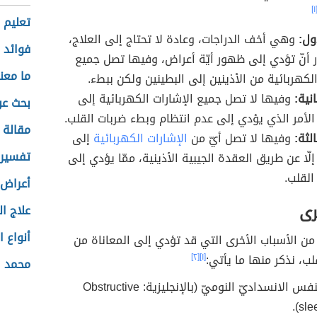
[١
تعليم 
ول:
وهي أخف الدراجات، وعادة لا تحتاج إلى العلاج،
فوائد 
ر أنّ تؤدي إلى ظهور أيّة أعراض، وفيها تصل جميع
ما معن
الكهربائية من الأذينين إلى البطينين ولكن ببطء.
انية:
وفيها لا تصل جميع الإشارات الكهربائية إلى
بحث عن
 الأمر الذي يؤدي إلى عدم انتظام وبطء ضربات القلب.
مقالة 
الثة:
وفيها لا تصل أيّ من
الإشارات الكهربائية
إلى
تفسير 
إلّا عن طريق العقدة الجيبية الأذينية، ممّا يؤدي إلى
لقلب.
أعراض 
رى
علاج ا
أنواع ا
من الأسباب الأخرى التي قد تؤدي إلى المعاناة من
ب، نذكر منها ما يأتي:
[١]
[٢]
محمد ا
انقطاع النفس الانسداديّ النوميّ (بالإنجليزية: Obstructive
sle