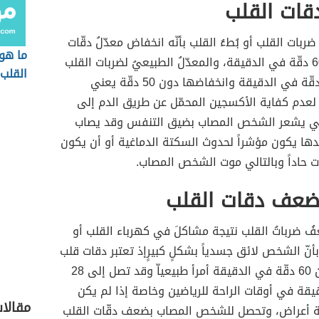
ات القلب
ضربات القلب أو بُطءُ القلب بأنّه انخفاض معدّلُ دقّات
ما هو 
القلب دون 60 دقّة في الدقيقة، والمعدّلُ الطبيعيُ لضربات القلب
القلب
بين 60-100 دقّة في الدقيقة وانخفاضها دون 50 دقّة يعني
لعدم كفاية الأكسجين المحمّل عن طريق الدم إلى
الي يشعر الشخص المصاب بضيق التنفس وقد يصاب
ندها يكون مؤشراً لحدوث السكتة الدماغية أو أن يكون
 حاداً وبالتالي موت الشخص المصاب.
ضعف دقات القلب
 ضرباتُ القلب نتيجة مشاكلَ في كهرباء القلب أو
بأنّ الشخص لائق جسدياً بشكلٍ كبيرٍإذ تعتبر دقات قلب
الرياضين دون 60 دقّة في الدقيقة أمرأ طبيعياّ وقد تصل إلى 28
يقة في أوقات الراحة للرياضين وخاصة إذا لم يكن
مقالا
ة أعراض، وتحصل للشخص المصاب بضعف دقّات القلب