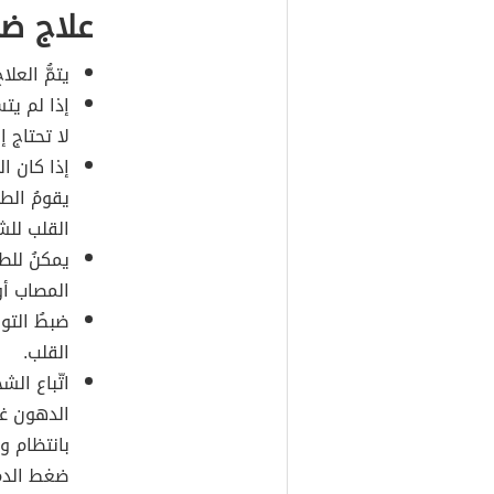
علاج ض
يتمُّ الع
إذا لم يت
لا تحتاج إ
إذا كان ا
يقومُ الطب
القلب لل
يمكنُ للط
المصاب أو
ضبطُ التو
القلب.
اتّباع الش
الدهون غن
بانتظام و
ضغط الدم