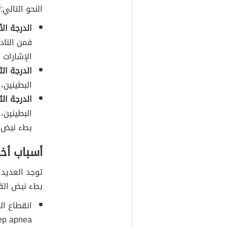
النحو التالي:
]
الدرجة الأ
فمن الناد
الإشارات 
الدرجة الث
البطينين،
الدرجة الث
البطينين، 
بطء نبض ا
أسباب أخ
توجد العديد 
بطء نبض القل
ep apnea).