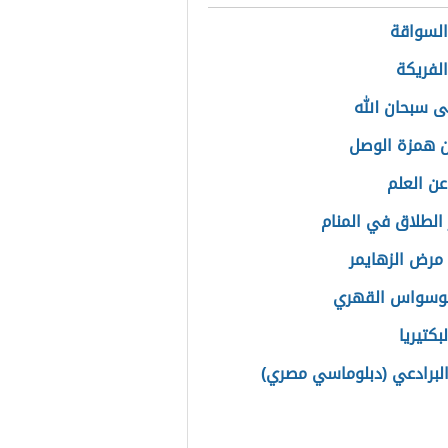
السواقة
الفريكة
ى سبحان الله
 همزة الوصل
عن العلم
الطلاق في المنام
مرض الزهايمر
لوسواس القهري
لبكتيريا
لبرادعي (دبلوماسي مصري)