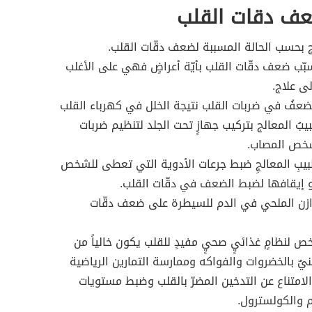
عف دقات القلب
لاج بحسب الحالة المسببة لضعف دقّات القلب.
سبّب ضعف دقّات القلب بأيّة أعراضٍ فهي على الأغلب
لى علاج.
لضعفُ في ضربات القلب نتيجة الخلل في كهرباء القلب
يبُ المعالج بتركيب جهازٍ تحت الجلد لتنظيم ضربات
شخص المصاب.
بيبِ المعالجِ ضبط جرعات الأدوية التي تعطى للشخص
 إيقافها لضبط الضعف في دقّات القلب.
ازن الملحي في الدم للسيطرة على ضعف دقّات
خص لنظامٍ غذائيٍ صحيٍ مفيدٍ للقلب يكون خالياً من
يٌ بالخضروات والفواكه وممارسة التمارين الرياضية
الامتناع عن التدخين المضرّ بالقلب وضبط مستويات
 والكولسترول.