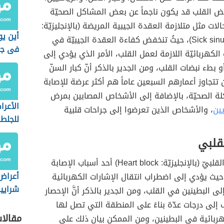
 نبض القلب قد يكون ناجماً عن بعض المشاكل الصحيّة
ات مثل متلازمة العقدة الجيبية المريضة (بالإنجليزيّة:
أين يو
Sick sinus syndrome)، حيثُ تنخفض كفاءة العقدة الجيبيّة في
فى جس
 الكهربائيّة اللازمة لعمل القلب، الأمر الذي يؤدي إلى
 بطء نبضات القلب، ومن الجدير بالذكر أنّ كبار السنّ
 تتجاوز أعمارهم السبعين عاماً هم أكثر عرضة للإصابة
ة الصحيّة، بالإضافة إلى الأشخاص المصابين بمرض
الأعرا
يين
، والأشخاص الذين تعرضوا إلى جراحات قلبية
للجلط
لقلبي
نجليزيّة: Heart block) أحد أسباب الإصابة
أعراض
حيث يؤدي إلى اضطراب انتقال الإشارات الكهربائية
شرايين
لى البطينين في القلب، ومن الجدير بالذكر أنَّ الإحصار
ف إلى درجات عدّة بناءً على المنطقة التي تصل لها
مقالا
هربائية في البطينين، ومن الممكن بيان ذلك على