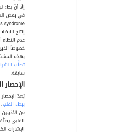
إلّا أنّ بطء
في بعض الحال
إنتاج النبضات
عدم انتظام أو
خصوصاً الذين
بهذه المشكل
تصلُّب االشرا
سابقة.
الإحصار ا
يُعدّ الإحصار القلبيّ (بالإ
ببطء القلب
، 
من الأذينين إ
القلبي يصنَّ
الإشارات الك