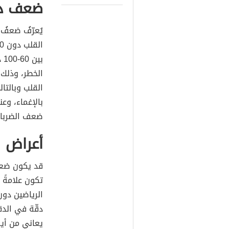
ضعف دق
يُعرّفُ ضعفُ 
الخطر، وذلك 
القلب وبالت
بالإغماء، وع
ضعف الضربات
أعراض 
قد يكون ضعفُ
تكون علامةً 
دقّة في الدق
يعاني من أي