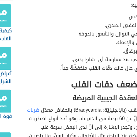
ية:
فس.
القفصِ الصدري.
كيفية
ي التوازن والشعور بالدوخة.
القلب
الإغماءُ.
إرهاقُ.
عب عند ممارسة أي نشاطٍ بدنيٍ.
 حال كانت دقّات القلب منخفضةٌ جداً.
أعراض
ضعف دقات القلب
الشراي
لعقدة الجيبية المريضة
يزيّة: Bradycardia) بانخفاض معدّل
ضربات
قوة ا
بما يقلّ عن 60 نبضة في الدقيقة، وهو أحد أنواع اضطربات
ّ، وتجدر الإشارة إلى أنّ لدى البعض سرعة قلب
ة عند الراحة مثل الأطفال، وكبار السنّ، والرياضيين،