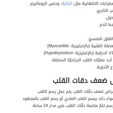
رابات الالتهابية مثل:
الذئبة
، وحمى الروماتيزم.
 التاجيّ.
حول.
ط الدم.
قلق النفسيّ.
 القلبية (بالإنجليزية: Myocarditis).
رقية (بالإنجليزية: Hypothyroidism).
حد عمليّات القلب الجراحيّة السابقة.
 الأدوية.
ضعف دقات القلب
راض ضعف دقّات القلب يتم عمل رسم القلب
واء ذلك برسم القلب العادي أو رسم القلب بالمجهود
 تتمّ متابعة دقّات القلب على مدار 24 ساعة.