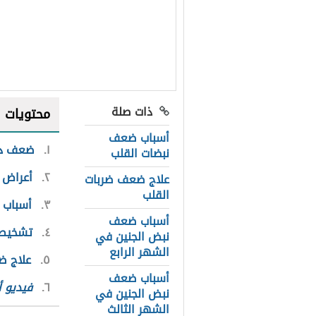
ذات صلة
محتويات
أسباب ضعف
١
ضعف دق
نبضات القلب
٢
أعراض 
علاج ضعف ضربات
القلب
٣
أسباب 
أسباب ضعف
٤
تشخيص
نبض الجنين في
الشهر الرابع
٥
علاج ض
أسباب ضعف
٦
فيديو 
نبض الجنين في
الشهر الثالث