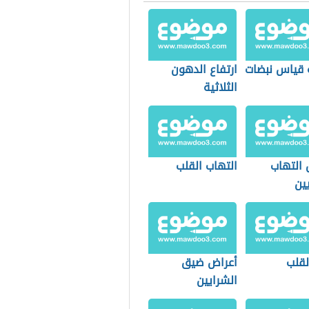
 قياس نبضات
ارتفاع الدهون
الثلاثية
 التهاب
التهاب القلب
ين
لقلب
أعراض ضيق
الشرايين