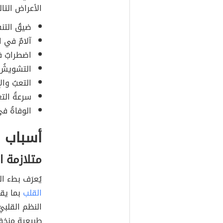
الأعراض التال
ضيقُ التن
آلامٌ في 
اضطرابٌ ف
التشويشُ و
التعبُ وال
سرعةُ الت
الوفاةُ في
أسباب 
متلازمة ا
يُعرَف بطء القلب (بالإنجل
القلب
النظم القلبي
طبيعية منخفض