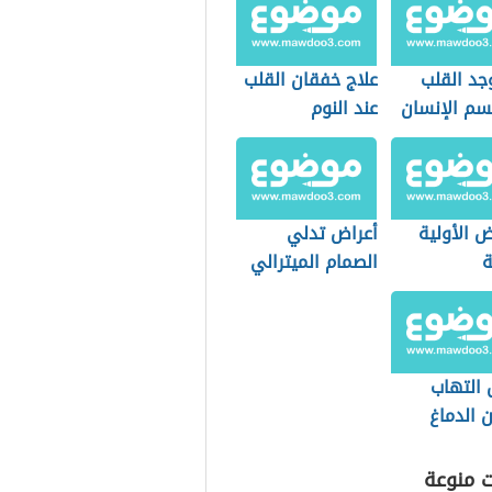
جد القلب
علاج خفقان القلب
م الإنسان
عند النوم
ض الأولية
أعراض تدلي
ة
الصمام الميترالي
 التهاب
 الدماغ
ت منوعة