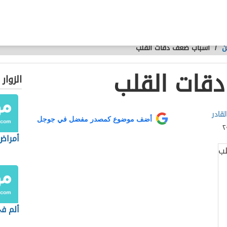
ن
/
أسباب ضعف دقات القلب
قات القلب
الزوار
قادر
أضف موضوع كمصدر مفضل في جوجل
أمراض
ألم ف