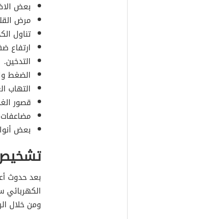
بعض الاضط
مرض القلب
تناول الك
ارتفاع ضف
التدخين.
الضغط وال
التهاب العضلة
قصور الغدّة الد
مضاعفات أ
بعض أنواع
تشخيص 
بعد حدوث أع
الكهربائي س
ومن خلال الرسم