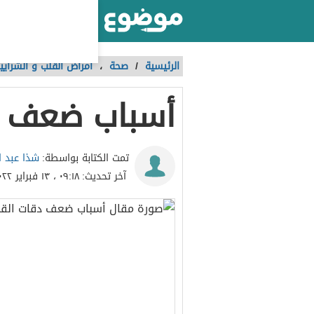
أكبر موقع عربي بالعالم
الرئيسية
/
صحة
،
أمراض القلب و الشرايي
أسباب ضعف د
شذا عبد ال
تمت الكتابة بواسطة:
آخر تحديث:
٠٩:١٨ ، ١٣ فبراير ٢٠٢٢