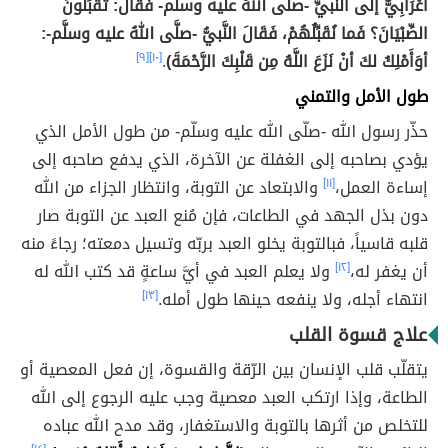
أعْرَابِيٌّ إلى النَّبيِّ -صلَّى اللهُ عليه وسلَّم- فَقَالَ: تُقَبِّلُونَ
الصِّبْيَانَ؟ فَما نُقَبِّلُهُمْ، فَقَالَ النَّبيُّ -صلَّى اللهُ عليه وسلَّم-:
أوَأَمْلِكُ لكَ أنْ نَزَعَ اللَّهُ مِن قَلْبِكَ الرَّحْمَةَ)
.
[١٠]
[٩]
طول الأمل والتمني
حذّر رسول الله -صلّى الله عليه وسلّم- من طول الأمل الذي
يؤدي بصاحبه إلى الغفلة عن الآخرة، الذي يدفع صاحبه إلى
إساءة العمل،
[١١]
والابتعاد عن التوبة، وانتظار الجزاء من الله
دون بذل الجهد في الطاعات، فإن مُنع العبد عن التوبة صار
قلبه قاسياً، فبالتوبة يخلو العبد بربّه وتسيل دمعته؛ رجاءً منه
أن يغفر له،
[١٢]
ولا يعلم العبد في أيَّ ساعةٍ قد كتب الله له
انتهاء أجله، ولا ينفعه حينها طول أمله.
[١٣]
علاج قسوة القلب
يتقلّب قلب الإنسان بين الرّقة والقسوة، إن فعل المعصية أو
الطاعة، وإذا ارتكب العبد معصية وجب عليه الرجوع إلى الله
للتخلص من أثرها بالتوبة والاستغفار، وقد مدح الله عباده