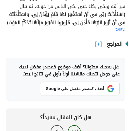
قبر أمّه وبكى بكاءً حتى بكى الناس من حوله، ثم قال:
(اسْتَأْذَنْتُ رَبِّي في أَنْ أَسْتَغْفِرَ لَهَا فَلَمْ يُؤْذَنْ لِي، وَاسْتَأْذَنْتُهُ
في أَنْ أَزُورَ قَبْرَهَا فَأُذِنَ لِي، فَزُورُوا القُبُورَ فإنَّهَا تُذَكِّرُ المَوْتَ)
.
[٢٨]
[٢٧]
المراجع
هل يعجبك محتوانا؟ أضف موضوع كمصدر مفضل لديك
على جوجل لتصلك مقالاتنا أولاً بأول في نتائج البحث.
أضف كمصدر مفضل على Google
هل كان المقال مفيداً؟