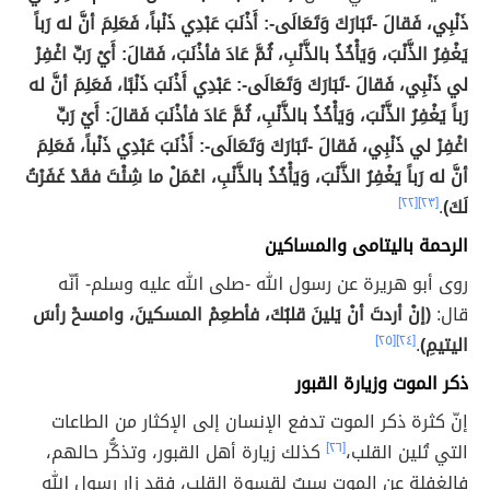
ذَنْبِي، فَقالَ -تَبَارَكَ وَتَعَالَى-: أَذْنَبَ عَبْدِي ذَنْباً، فَعَلِمَ أنَّ له رَباً
يَغْفِرُ الذَّنْبَ، وَيَأْخُذُ بالذَّنْبِ، ثُمَّ عَادَ فأذْنَبَ، فَقالَ: أَيْ رَبِّ اغْفِرْ
لي ذَنْبِي، فَقالَ -تَبَارَكَ وَتَعَالَى-: عَبْدِي أَذْنَبَ ذَنْبًا، فَعَلِمَ أنَّ له
رَباً يَغْفِرُ الذَّنْبَ، وَيَأْخُذُ بالذَّنْبِ، ثُمَّ عَادَ فأذْنَبَ فَقالَ: أَيْ رَبِّ
اغْفِرْ لي ذَنْبِي، فَقالَ -تَبَارَكَ وَتَعَالَى-: أَذْنَبَ عَبْدِي ذَنْباً، فَعَلِمَ
أنَّ له رَباً يَغْفِرُ الذَّنْبَ، وَيَأْخُذُ بالذَّنْبِ، اعْمَلْ ما شِئْتَ فقَدْ غَفَرْتُ
لَكَ)
.
[٢٣]
[٢٢]
الرحمة باليتامى والمساكين
روى أبو هريرة عن رسول الله -صلى الله عليه وسلم- أنّه
قال:
(إنْ أردتَ أنْ يَلينَ قلبُكَ، فأطعِمْ المسكينَ، وامسحْ رأسَ
اليتيمِ)
.
[٢٤]
[٢٥]
ذكر الموت وزيارة القبور
إنّ كثرة ذكر الموت تدفع الإنسان إلى الإكثار من الطاعات
التي تُلين القلب،
[٢٦]
كذلك زيارة أهل القبور، وتذكُّر حالهم،
فالغفلة عن الموت سببٌ لقسوة القلب، فقد زار رسول الله