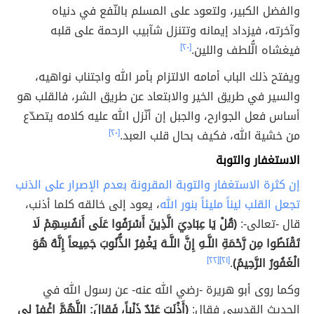
والفضل الكبير، ولتعود على المسلم بالنّفع في دنياه
وآخرته، فيزداد إيمانه وتتنزل شآبيب الرحمة على قلبه
فيغشاه الُّلطف واللين.
[٢٠]
ويفتح ذلك الباب أمامه الالتزام بأمر الله واجتناب نواهيه،
والسير في طريق الخير والابتعاد عن طريق الشر، فالقلب هو
أساس فعل الجوارح، والجبل إن أنّزل الله عليه كلامه يتصدّع
من خشية الله، فكيف بحال قلب العبد.
[٢٠]
الاستغفار والتوبة
إن كثرة الاستغفار والتوبة المقرونة بعدم الإصرار على الذنب
تجعل القلب ليناً مليئاً بنور الله
، يعود إلى خالقه كلما أذنب،
قال -تعالى-:
(قُلْ يَا عِبَادِيَ الَّذِينَ أَسْرَفُوا عَلَى أَنفُسِهِمْ لَا
تَقْنَطُوا مِن رَّحْمَةِ اللَّـهِ إِنَّ اللَّـهَ يَغْفِرُ الذُّنُوبَ جَمِيعاً إِنَّهُ هُوَ
الْغَفُورُ الرَّحِيمُ)
.
[٢١]
[٢٢]
وكما روى أبو هريرة -رضي الله عنه- عن رسول الله في
الحديث القدسي فقال:
(أَذْنَبَ عَبْدٌ ذَنْباً، فَقالَ: اللَّهُمَّ اغْفِرْ لي