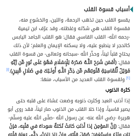
أسباب قسوة القلب
يقسو القلب حين تذهب الرحمة، واللين، والخشوع منه،
فقسوة القلب هي شدّته وغلظته، وقد عرّف ابن تيمية
-رحمه الله- القلب القاسي فقال: هو القلب الجامد اليابس
كالحجر لا ينطبع عليه، ولا يسكنه الإيمان والعلم؛ لأن ذلك
يحتاج قلباً ليناً، وحذّر الله -سبحانه وتعالى- من قسوة القلب
فقال:
(أَفَمَن شَرَحَ اللَّـهُ صَدْرَهُ لِلْإِسْلَامِ فَهُوَ عَلَى نُورٍ مِّن رَّبِّهِ
فَوَيْلٌ لِّلْقَاسِيَةِ قُلُوبُهُم مِّن ذِكْرِ اللَّـهِ أُولَـئِكَ فِي ضَلَالٍ مُّبِينٍ)
.
[١]
[٢]
ولقسوة القلب العديد من الأسباب، منها:
كثرة الذنوب
إذا أذنب العبد وكثرت ذنوبه وضعت غشاءً على قلبه حتى
يصير قاسياً، وإذا خلا القلب من الذنوب صار ليناً، فقد روى أبو
هريرة -رضي الله عنه- عن رسول الله -صلّى الله عليه وسلّم-
فقال:
(إنَّ المؤمِنَ إذا أَذنَبَ كانتْ نُكتةٌ سَوداءُ في قلْبِه، فإنْ
تابَ ونَزَعَ واستَغفرَ؛ صُقِلَ قلْبُه، وإنْ زادَ زادَتْ، حتَّى يَعلوَ قلْبَه