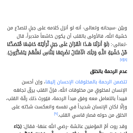
وبيّن -سبحانه وتعالى- أنه لو أنزل كلامه على جبلٍ لتصدّع من
خشية الله، فالأولى بالقلب أن يكون خاشعاً متدبراً، قال
-تعالى-:
(لَوْ أَنزَلْنَا هَـذَا الْقُرْآنَ عَلَى جَبَلٍ لَّرَأَيْتَهُ خَاشِعًا مُّتَصَدِّعًا
مِّنْ خَشْيَةِ اللَّـهِ وَتِلْكَ الْأَمْثَالُ نَضْرِبُهَا لِلنَّاسِ لَعَلَّهُمْ يَتَفَكَّرُونَ)
.
[٧]
[٨]
عدم الرحمة بالخلق
تتضمن الرحمة بالمخلوقات الإحسان إليها
، وإن أحسن
الإنسان لمخلوقٍ من مخلوقات الله، فإنّ القلب يرقّ تجاهه
فيبدأ بالتعامل معه وفق مبدأ الرحمة، فيُورث ذلك رقّة القلب،
وإلّا لكان الإنسان شديداً في نفسه وانعكست شدّته على
الخلق من حوله فصار قاسي القلب.
[٩]
وقد روت أمّ المؤمنين عائشة -رضي الله عنها- فقال:
(جَاءَ