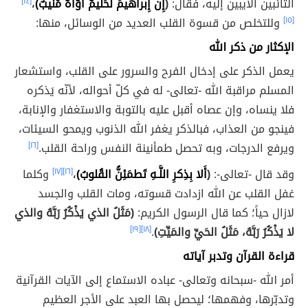
التائبين الآيبين إليه، فقال:
(
إِنَّ إِبراهيمَ لَحَليمٌ أَوّاهٌ مُنيبٌ)
،
[١٤]
[١٥]
وللتخلص من قسوة القلب العديد من الوسائل، منها:
الإكثار من ذكر الله
يعمل الذكر على إدخال الفرح والسرور على القلب، واستشعار
المسلم مراقبة الله -تعالى- له في كلّ أحواله، لأنّه يَذكره
فلا ينساه، وإن عصاه أقبل عليه بالتوبة والاستغفار والإنابة،
فينجو من العذاب، فبالذكر يغفر الله الذنوب ويمحو السيئات،
ويرفع الدرجات، وبه تحصل طمأنينة النفس وراحة القلب.
[١٦]
وقد قال -تعالى-:
(
أَلا بِذِكرِ اللَّـهِ تَطمَئِنُّ القُلوبُ)
،
[١٦]
[١٧]
وكلما
غفل القلب عن الله ازدادت قسوته، ومات القلب والجسد
لازال حياً؛ كما قال الرسول الكريم:
(مَثَلُ الذي يَذْكُرُ رَبَّهُ والذي
لا يَذْكُرُ رَبَّهُ، مَثَلُ الحَيِّ والمَيِّتِ)
.
[١٨]
[١٩]
قراءة القرآن وتدبر آياته
أمر الله -سبحانه وتعالى- عباده الاستماع إلى الآيات القرآنية
وتدبّرها، وفهمها؛ ليحصل بها العبد على الأجر العظيم