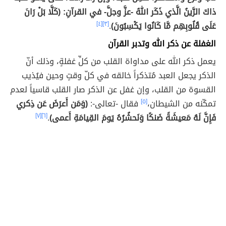
ذاكَ الرَّينُ الَّذي ذَكَر اللهُ -عزَّ وجلَّ- في القرآنِ: (كَلَّا بَلْ رَانَ
عَلَى قُلُوبِهِم مَّا كَانُوا يَكْسِبُونَ)
.
[٣]
[٤]
الغفلة عن ذكر الله وتدبر القرآن
يعمل ذكر الله على مداواة القلب من كلِّ غفلةٍ، وذلك أنّ
الذكر يجعل العبد مُتذكراً خالقه في كلّ وقتٍ وحين فيُذيب
القسوة من القلب، وإن غفل عن الذكر صار القلب قاسياً لعدم
تمكّنه من الشيطان،
[٥]
فقال -تعالى-:
(وَمَن أَعرَضَ عَن ذِكري
فَإِنَّ لَهُ مَعيشَةً ضَنكًا وَنَحشُرُهُ يَومَ القِيامَةِ أَعمى)
.
[٦]
[٧]